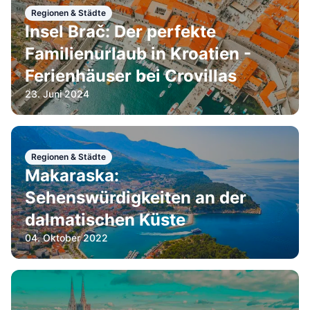
Regionen & Städte
Insel Brač: Der perfekte
Familienurlaub in Kroatien -
Ferienhäuser bei Crovillas
23. Juni 2024
Regionen & Städte
Makaraska:
Sehenswürdigkeiten an der
dalmatischen Küste
04. Oktober 2022