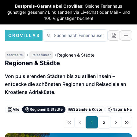
Bestpreis-Garantie bei Crovillas:
Gleiche Ferienhaus
günstiger gesehen? Link senden via LiveChat oder Mail – und
100 € günstiger buchen!
CROVILLAS
Regionen & Städte
Startseite
Reiseführer
Regionen & Städte
Von pulsierenden Städten bis zu stillen Inseln –
entdecke die schönsten Regionen und Reiseziele an
Kroatiens Adriaküste.
Alle
Regionen & Städte
Strände & Küste
Natur & Natio
1
2