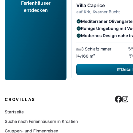
Ferienhäuser
Villa Caprice
entdecken
auf Krk, Kvarner Bucht
Mediterraner Olivengart
Ruhige Umgebung mit Vo
Modernes Design nahe tr
3 Schlafzimmer
160 m²
Detail
Cro
C
CROVILLAS
Startseite
Suche nach Ferienhäusern in Kroatien
Gruppen- und Firmenreisen