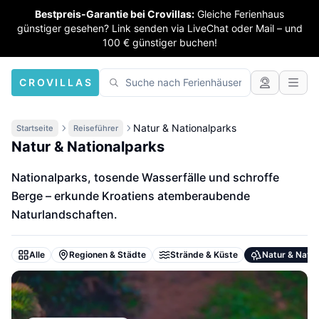
Bestpreis-Garantie bei Crovillas:
Gleiche Ferienhaus
günstiger gesehen? Link senden via LiveChat oder Mail – und
100 € günstiger buchen!
CROVILLAS
Natur & Nationalparks
Startseite
Reiseführer
Natur & Nationalparks
Nationalparks, tosende Wasserfälle und schroffe
Berge – erkunde Kroatiens atemberaubende
Naturlandschaften.
Alle
Regionen & Städte
Strände & Küste
Natur & Natio