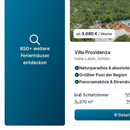
3.080 €
ab
/ Woche
850+ weitere
Villa Providenza
Ferienhäuser
nahe Labin, Istrien
entdecken
Naturparadies & absolute
Größter Pool der Region
Panoramablick & Strand
6 Schlafzimmer
370 m²
Detail