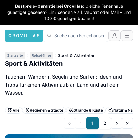
Bestpreis-Garantie bei Crovillas:
Gleiche Ferienhaus
günstiger gesehen? Link senden via LiveChat oder Mail – und
100 € günstiger buchen!
CROVILLAS
Sport & Aktivitäten
Startseite
Reiseführer
Sport & Aktivitäten
Tauchen, Wandern, Segeln und Surfen: Ideen und
Tipps für einen Aktivurlaub an Land und auf dem
Wasser.
Alle
Regionen & Städte
Strände & Küste
Natur & Natio
1
2