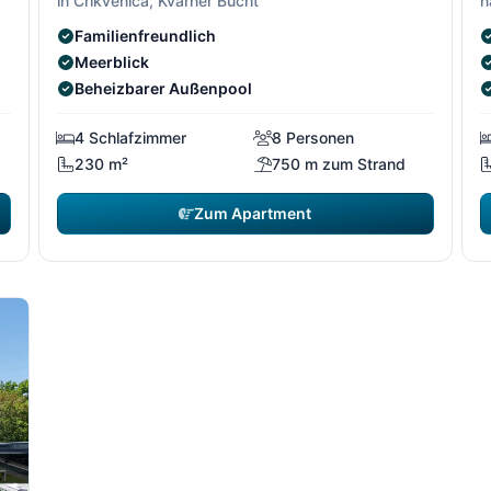
in Crikvenica, Kvarner Bucht
n
Familienfreundlich
Meerblick
Beheizbarer Außenpool
4 Schlafzimmer
8 Personen
230 m²
750 m zum Strand
Zum Apartment