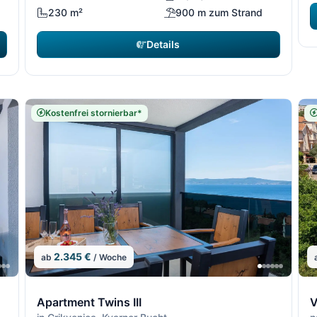
230 m²
900 m zum Strand
Details
Kostenfrei stornierbar*
2.345 €
ab
/ Woche
10/13
11/13
10/1
11/
1
Apartment Twins III
V