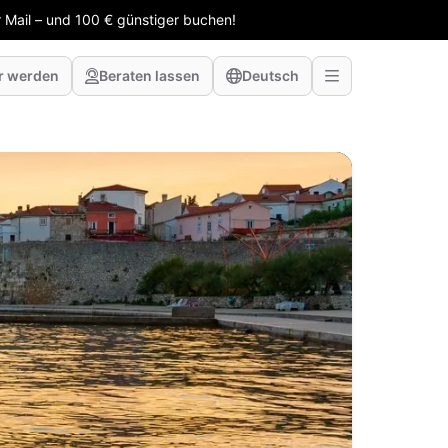
 Mail – und 100 € günstiger buchen!
r werden
Beraten lassen
Deutsch