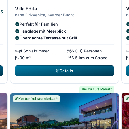
1/13
2/13
1/13
2/1
3
Villa Edita
V
5
nahe Crikvenica, Kvarner Bucht
n
Perfekt für Familien
Hanglage mit Meerblick
Überdachte Terrasse mit Grill
4 Schlafzimmer
6 (+1) Personen
90 m²
6.5 km zum Strand
Details
Bis zu 15% Rabatt
Kostenfrei stornierbar*