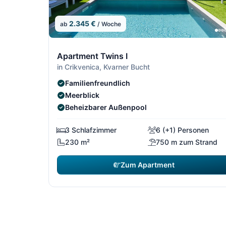
2.345 €
ab
/ Woche
13/13
Apartment Twins I
in Crikvenica, Kvarner Bucht
Familienfreundlich
Meerblick
Beheizbarer Außenpool
3 Schlafzimmer
6 (+1) Personen
230 m²
750 m zum Strand
Zum Apartment