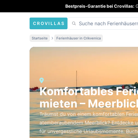
Bestpreis-Garantie bei Crovillas:
G
CROVILLAS
Startseite
Ferienhäuser in Crikvenica
Komfortables Feri
mieten – Meerblic
Träumst du von einem komfortablen Ferie
atemberaubendem Meerblick? Entdecke un
für unvergessliche Urlaubsmomente. Buche