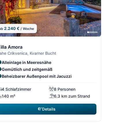
2.240 €
ab
/ Woche
3
5/13
/13
4/13
6/13
illa Amora
ahe Crikvenica, Kvarner Bucht
Alleinlage in Meeresnähe
Gemütlich und zeitgemäß
Beheizbarer Außenpool mit Jacuzzi
4 Schlafzimmer
8 Personen
140 m²
6.3 km zum Strand
Details