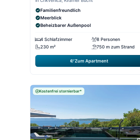
in Crikvenica, Kvarner Bucht
Familienfreundlich
Meerblick
Beheizbarer Außenpool
4 Schlafzimmer
8 Personen
230 m²
750 m zum Strand
Zum Apartment
Kostenfrei stornierbar*