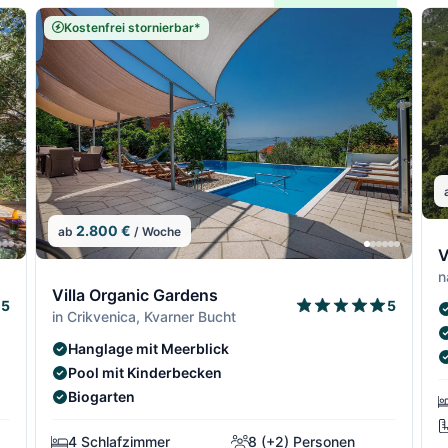
Kostenfrei stornierbar*
2.800 €
ab
/ Woche
9
V
n
7/13
8/13
7/13
8/1
Villa Organic Gardens
5
5
in Crikvenica, Kvarner Bucht
Hanglage mit Meerblick
Pool mit Kinderbecken
Biogarten
4 Schlafzimmer
8 (+2) Personen