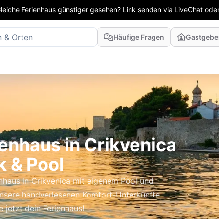
leiche Ferienhaus günstiger gesehen? Link senden via LiveChat oder
Häufige Fragen
Gastgebe
enhaus in Crikvenica
k & Pool
nhaus in Crikvenica mit eigenem Pool und
sere handverlesenen Komfort-Unterkünfte
 jetzt dein Ferienhaus!