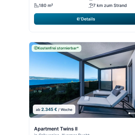
180 m²
7 km zum Strand
Details
Kostenfrei stornierbar*
2.345 €
ab
/ Woche
10/13
Apartment Twins II