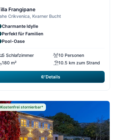
3
/13
1/13
2/13
3/13
illa Frangipane
ahe Crikvenica, Kvarner Bucht
Charmante Idylle
Perfekt für Familien
Pool-Oase
5 Schlafzimmer
10 Personen
180 m²
10.5 km zum Strand
Details
Kostenfrei stornierbar*