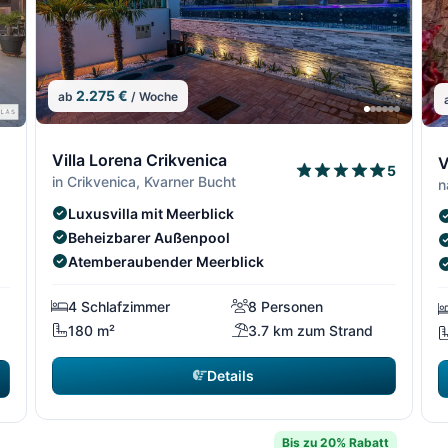
2.275 €
ab
/ Woche
5/13
5/1
4/13
4/13
6
Villa Lorena Crikvenica
V
5
in Crikvenica, Kvarner Bucht
n
Luxusvilla mit Meerblick
Beheizbarer Außenpool
Atemberaubender Meerblick
4 Schlafzimmer
8 Personen
180 m²
3.7 km zum Strand
Details
Bis zu 20% Rabatt