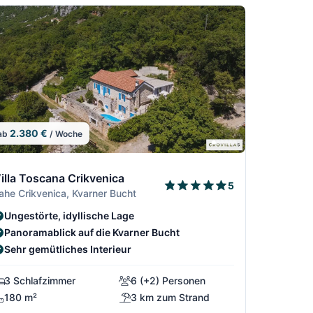
2.380 €
ab
/ Woche
/13
9/13
illa Toscana Crikvenica
5
ahe Crikvenica, Kvarner Bucht
3
7/13
8/13
Ungestörte, idyllische Lage
Panoramablick auf die Kvarner Bucht
Sehr gemütliches Interieur
3 Schlafzimmer
6 (+2) Personen
180 m²
3 km zum Strand