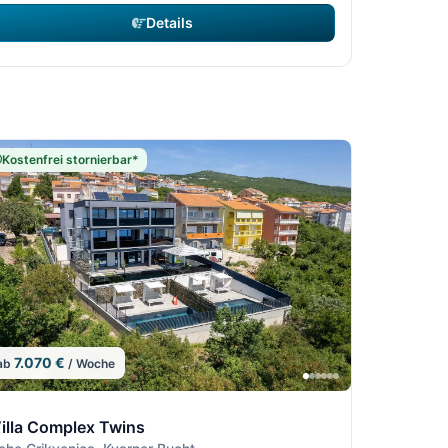
Details
Kostenfrei stornierbar*
7.070 €
ab
/ Woche
3
13
2/13
10/13
11/13
12/13
illa Complex Twins