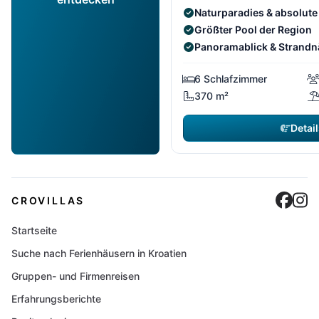
Naturparadies & absolute
Größter Pool der Region
Panoramablick & Strand
6 Schlafzimmer
370 m²
Detail
Cro
C
CROVILLAS
Startseite
Suche nach Ferienhäusern in Kroatien
Gruppen- und Firmenreisen
Erfahrungsberichte