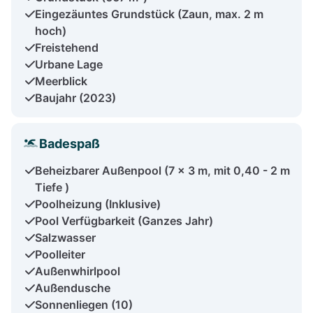
Eingezäuntes Grundstück (Zaun, max. 2 m
hoch)
Freistehend
Urbane Lage
Meerblick
Baujahr (2023)
Badespaß
Beheizbarer Außenpool (7 x 3 m, mit 0,40 - 2 m
Tiefe )
Poolheizung (Inklusive)
Pool Verfügbarkeit (Ganzes Jahr)
Salzwasser
Poolleiter
Außenwhirlpool
Außendusche
Sonnenliegen (10)