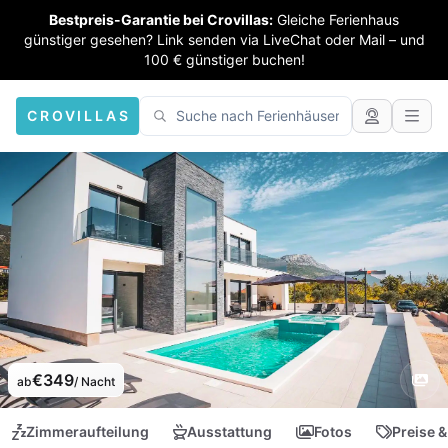
Bestpreis-Garantie bei Crovillas:
Gleiche Ferienhaus
günstiger gesehen? Link senden via LiveChat oder Mail – und
100 € günstiger buchen!
CROVILLAS
€349
ab
/ Nacht
Zimmeraufteilung
Ausstattung
Fotos
Preise &