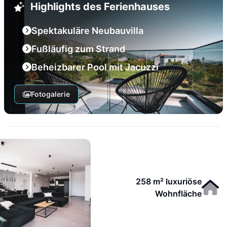
Highlights des Ferienhauses
Spektakuläre Neubauvilla
Fußläufig zum Strand
Beheizbarer Pool mit Jacuzzi
Fotogalerie
258 m² luxuriöse
Wohnfläche