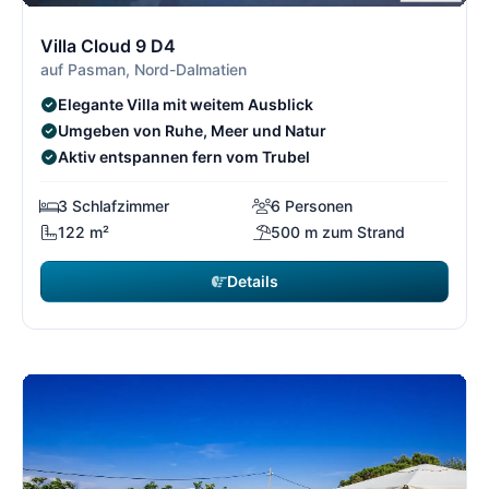
14/21
1
Villa Cloud 9 D4
auf Pasman, Nord-Dalmatien
Elegante Villa mit weitem Ausblick
Umgeben von Ruhe, Meer und Natur
Aktiv entspannen fern vom Trubel
3 Schlafzimmer
6 Personen
122 m²
500 m zum Strand
Details