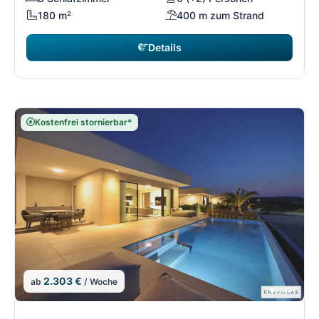
180 m²
400 m zum Strand
Details
Kostenfrei stornierbar*
2.303 €
ab
/ Woche
11/21
1