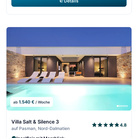
Details
1.540 €
ab
/ Woche
5/21
5
Villa Salt & Silence 3
4.8
auf Pasman, Nord-Dalmatien