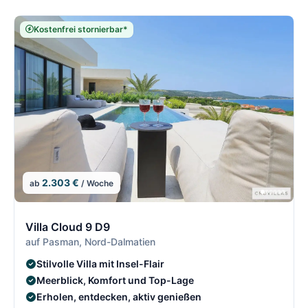
Kostenfrei stornierbar*
2.303 €
ab
/ Woche
2/21
2
Villa Cloud 9 D9
auf Pasman, Nord-Dalmatien
Stilvolle Villa mit Insel-Flair
Meerblick, Komfort und Top-Lage
Erholen, entdecken, aktiv genießen