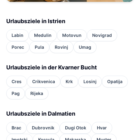
Urlaubsziele in Istrien
Labin
Medulin
Motovun
Novigrad
Porec
Pula
Rovinj
Umag
Urlaubsziele in der Kvarner Bucht
Cres
Crikvenica
Krk
Losinj
Opatija
Pag
Rijeka
Urlaubsziele in Dalmatien
Brac
Dubrovnik
Dugi Otok
Hvar
Imotski
Korcula
Makarska
Murter