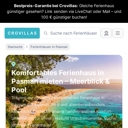
Bestpreis-Garantie bei Crovillas:
Gleiche Ferienhaus
günstiger gesehen? Link senden via LiveChat oder Mail – und
100 € günstiger buchen!
CROVILLAS
Startseite
Ferienhäuser in Pasman
Komfortables Ferienhaus in
Pasman mieten – Meerblick &
Pool
Träumst du von einem komfortablen Ferienhaus in
Pasman mit eigenem Pool und atemberaubendem
Meerblick? Entdecke unsere handverlesenen Komfort-
Unterkünfte für unvergessliche Urlaubsmomente. Buche
jetzt dein Ferienhaus!