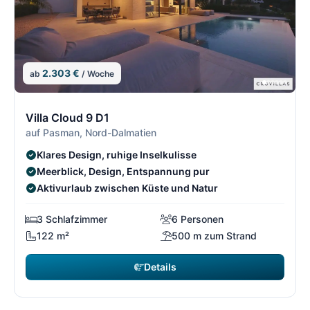
2.303 €
ab
/ Woche
12/21
1
Villa Cloud 9 D1
auf Pasman, Nord-Dalmatien
Klares Design, ruhige Inselkulisse
Meerblick, Design, Entspannung pur
Aktivurlaub zwischen Küste und Natur
3 Schlafzimmer
6 Personen
122 m²
500 m zum Strand
Details