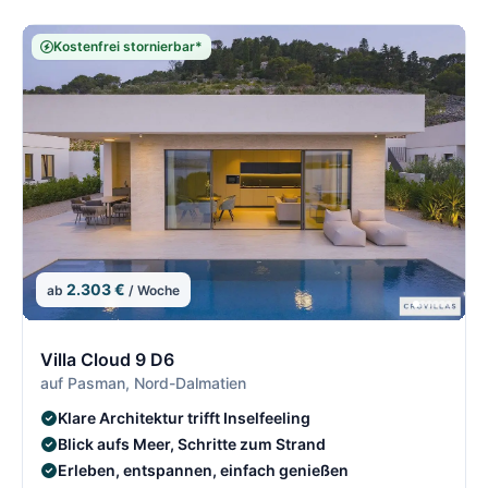
Kostenfrei stornierbar*
2.303 €
ab
/ Woche
13/21
1
Villa Cloud 9 D6
auf Pasman, Nord-Dalmatien
Klare Architektur trifft Inselfeeling
Blick aufs Meer, Schritte zum Strand
Erleben, entspannen, einfach genießen