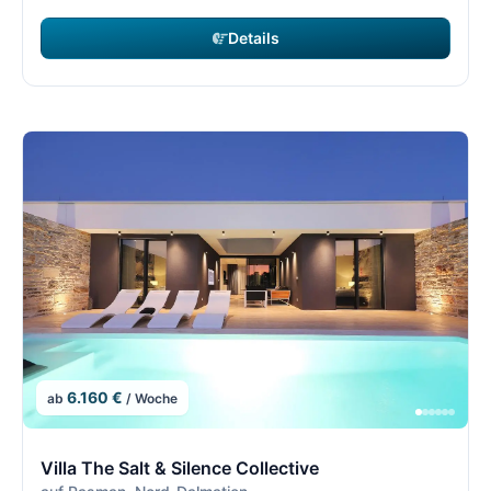
Details
6.160 €
ab
/ Woche
8/21
8
Villa The Salt & Silence Collective