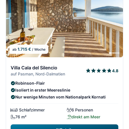
1.715 €
ab
/ Woche
4/21
4
Villa Cala del Silencio
4.8
auf Pasman, Nord-Dalmatien
Robinson-Flair
Isoliert in erster Meereslinie
Nur wenige Minuten vom Nationalpark Kornati
3 Schlafzimmer
6 Personen
76 m²
direkt am Meer