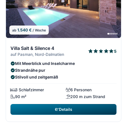
1.540 €
ab
/ Woche
1/21
1
Villa Salt & Silence 4
5
auf Pasman, Nord-Dalmatien
Mit Meerblick und Inselcharme
Strandnähe pur
Stilvoll und zeitgemäß
3 Schlafzimmer
6 Personen
90 m²
200 m zum Strand
Details