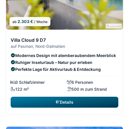
2.303 €
ab
/ Woche
9/21
9
Villa Cloud 9 D7
auf Pasman, Nord-Dalmatien
Modernes Design mit atemberaubendem Meerblick
Ruhiger Inselurlaub – Natur pur erleben
Perfekte Lage für Aktivurlaub & Entdeckung
3 Schlafzimmer
6 Personen
122 m²
500 m zum Strand
Details