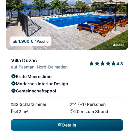
1.960 €
ab
/ Woche
15/21
1
Villa Duzac
4.8
auf Pasman, Nord-Dalmatien
Erste Meereslinie
Modernes Interior Design
Gemeinschaftspool
2 Schlafzimmer
4 (+1) Personen
42 m²
20 m zum Strand
Details