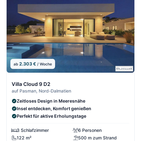
2.303 €
ab
/ Woche
7/21
7
Villa Cloud 9 D2
auf Pasman, Nord-Dalmatien
Zeitloses Design in Meeresnähe
Insel entdecken, Komfort genießen
Perfekt für aktive Erholungstage
3 Schlafzimmer
6 Personen
122 m²
500 m zum Strand