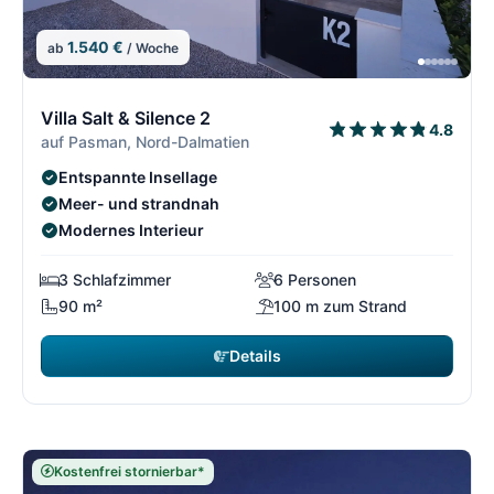
1.540 €
ab
/ Woche
6/21
6
Villa Salt & Silence 2
4.8
auf Pasman, Nord-Dalmatien
Entspannte Insellage
Meer- und strandnah
Modernes Interieur
3 Schlafzimmer
6 Personen
90 m²
100 m zum Strand
Details
Kostenfrei stornierbar*