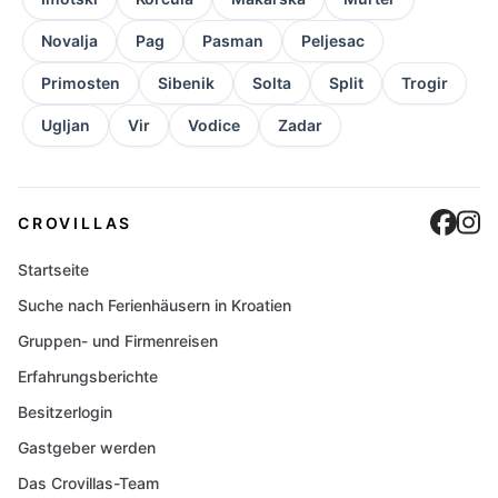
Novalja
Pag
Pasman
Peljesac
Primosten
Sibenik
Solta
Split
Trogir
Ugljan
Vir
Vodice
Zadar
Cro
C
CROVILLAS
Startseite
Suche nach Ferienhäusern in Kroatien
Gruppen- und Firmenreisen
Erfahrungsberichte
Besitzerlogin
Gastgeber werden
Das Crovillas-Team