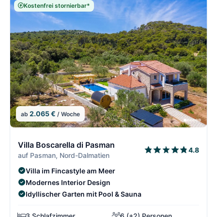
Kostenfrei stornierbar*
2.065 €
ab
/ Woche
10/21
1
Villa Boscarella di Pasman
4.8
auf Pasman, Nord-Dalmatien
Villa im Fincastyle am Meer
Modernes Interior Design
Idyllischer Garten mit Pool & Sauna
3 Schlafzimmer
6 (+2) Personen