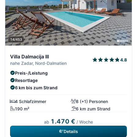
14/453
Villa Dalmacija III
4.8
nahe Zadar, Nord-Dalmatien
Preis-/Leistung
Resortlage
6 km bis zum Strand
4 Schlafzimmer
8 (+1) Personen
190 m²
6 km zum Strand
1.470 €
ab
/ Woche
Details