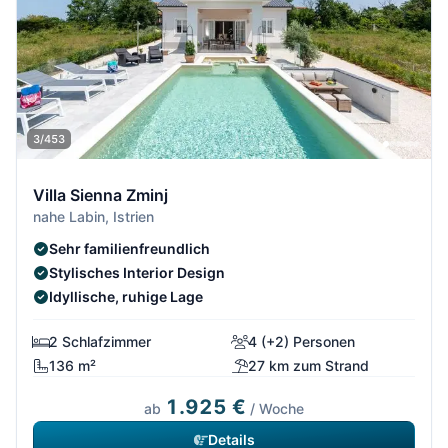
3/453
Villa Sienna Zminj
nahe Labin, Istrien
Sehr familienfreundlich
Stylisches Interior Design
Idyllische, ruhige Lage
2 Schlafzimmer
4 (+2) Personen
136 m²
27 km zum Strand
1.925 €
ab
/ Woche
Details