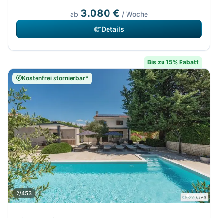
3.080 €
ab
/ Woche
Details
Bis zu 15% Rabatt
Kostenfrei stornierbar*
2/453