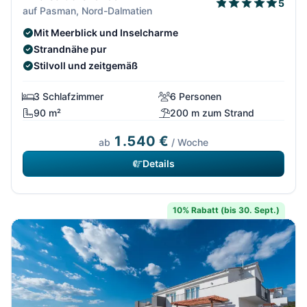
5
auf Pasman, Nord-Dalmatien
Mit Meerblick und Inselcharme
Strandnähe pur
Stilvoll und zeitgemäß
3 Schlafzimmer
6 Personen
90 m²
200 m zum Strand
1.540 €
ab
/ Woche
Details
10% Rabatt (bis 30. Sept.)