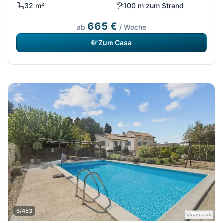
32 m²
100 m zum Strand
665 €
ab
/ Woche
Zum Casa
6/453