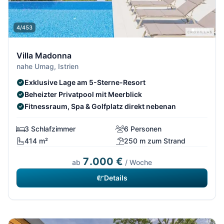
4/453
Villa Madonna
nahe Umag, Istrien
Exklusive Lage am 5-Sterne-Resort
Beheizter Privatpool mit Meerblick
Fitnessraum, Spa & Golfplatz direkt nebenan
3 Schlafzimmer
6 Personen
414 m²
250 m zum Strand
7.000 €
ab
/ Woche
Details