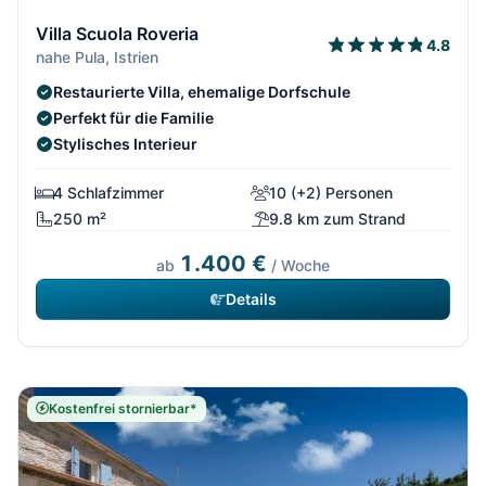
Villa Scuola Roveria
4.8
nahe Pula, Istrien
Restaurierte Villa, ehemalige Dorfschule
Perfekt für die Familie
Stylisches Interieur
4 Schlafzimmer
10 (+2) Personen
250 m²
9.8 km zum Strand
1.400 €
ab
/ Woche
Details
Kostenfrei stornierbar*