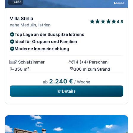
11/453
Villa Stella
4.8
nahe Medulin, Istrien
Top Lage an der Südspitze Istriens
Ideal für Gruppen und Familien
Moderne Inneneinrichtung
7 Schlafzimmer
14 (+4) Personen
350 m²
300 m zum Strand
2.240 €
ab
/ Woche
Details