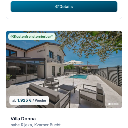
Details
Kostenfrei stornierbar*
1.925 €
ab
/ Woche
3/5
3
Villa Donna
nahe Rijeka, Kvarner Bucht