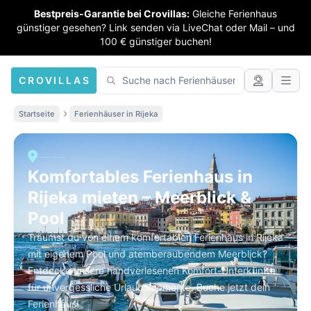
Bestpreis-Garantie bei Crovillas:
Gleiche Ferienhaus
günstiger gesehen? Link senden via LiveChat oder Mail – und
100 € günstiger buchen!
CROVILLAS
Startseite
Ferienhäuser in Rijeka
Komfortables Ferienhaus in
Rijeka mieten – Meerblick &
Pool
Träumst du von einem komfortablen Ferienhaus in Rijeka
mit eigenem Pool und atemberaubendem Meerblick?
Entdecke unsere handverlesenen Komfort-Unterkünfte
für unvergessliche Urlaubsmomente. Buche jetzt dein
Ferienhaus!