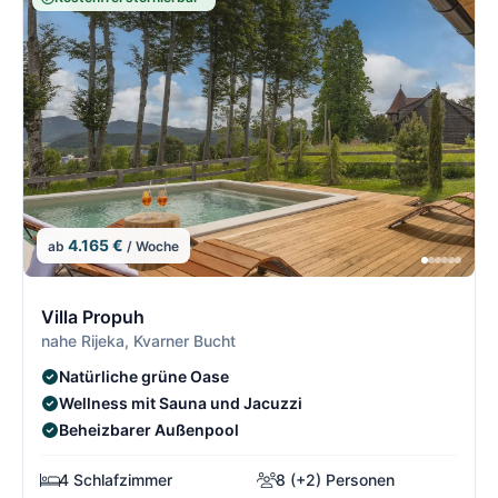
4.165 €
ab
/ Woche
5/5
5
Villa Propuh
nahe Rijeka, Kvarner Bucht
Natürliche grüne Oase
Wellness mit Sauna und Jacuzzi
Beheizbarer Außenpool
4 Schlafzimmer
8 (+2) Personen