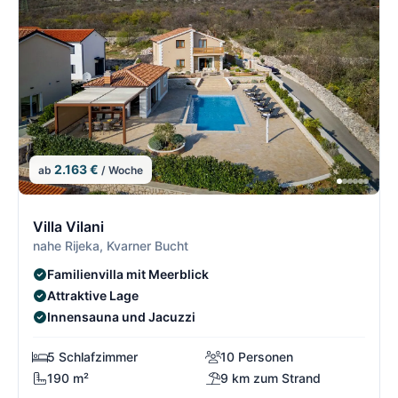
2.163 €
ab
/ Woche
2/5
2
Villa Vilani
nahe Rijeka, Kvarner Bucht
Familienvilla mit Meerblick
Attraktive Lage
Innensauna und Jacuzzi
5 Schlafzimmer
10 Personen
190 m²
9 km zum Strand