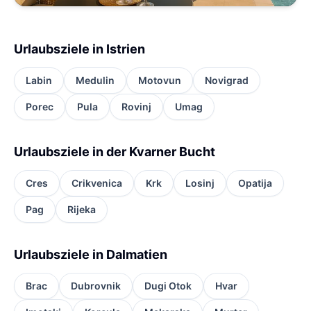
Urlaubsziele in Istrien
Labin
Medulin
Motovun
Novigrad
Porec
Pula
Rovinj
Umag
Urlaubsziele in der Kvarner Bucht
Cres
Crikvenica
Krk
Losinj
Opatija
Pag
Rijeka
Urlaubsziele in Dalmatien
Brac
Dubrovnik
Dugi Otok
Hvar