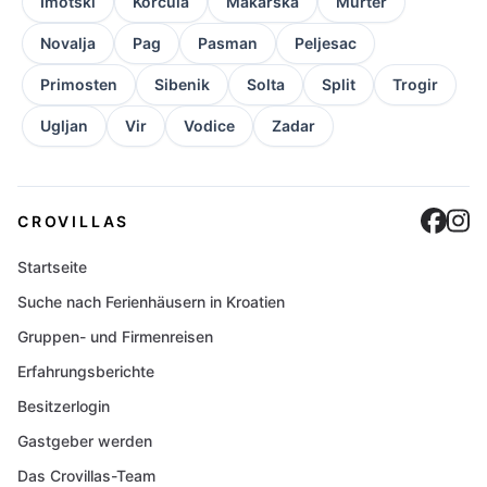
Imotski
Korcula
Makarska
Murter
Novalja
Pag
Pasman
Peljesac
Primosten
Sibenik
Solta
Split
Trogir
Ugljan
Vir
Vodice
Zadar
Cro
C
CROVILLAS
Startseite
Suche nach Ferienhäusern in Kroatien
Gruppen- und Firmenreisen
Erfahrungsberichte
Besitzerlogin
Gastgeber werden
Das Crovillas-Team