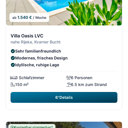
1.540 €
ab
/ Woche
4/5
4
Villa Oasis LVC
nahe Rijeka, Kvarner Bucht
Sehr familienfreundlich
Modernes, frisches Design
Idyllische, ruhige Lage
3 Schlafzimmer
6 Personen
150 m²
6.5 km zum Strand
Details
Kostenfrei stornierbar*