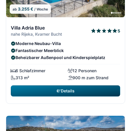
3.255 €
ab
/ Woche
1/5
1
Villa Adria Blue
5
nahe Rijeka, Kvarner Bucht
Moderne Neubau-Villa
Fantastischer Meerblick
Beheizbarer Außenpool und Kinderspielplatz
6 Schlafzimmer
12 Personen
313 m²
900 m zum Strand
Details