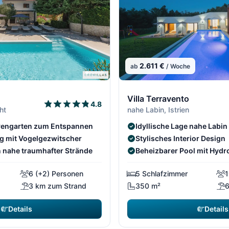
2.611 €
ab
/ Woche
Villa Terravento
4.8
ht
nahe Labin, Istrien
ivengarten zum Entspannen
Idyllische Lage nahe Labin
 mit Vogelgezwitscher
Stylisches Interior Design
 nahe traumhafter Strände
Beheizbarer Pool mit Hyd
6 (+2) Personen
5 Schlafzimmer
1
3 km zum Strand
350 m²
6
Details
Details