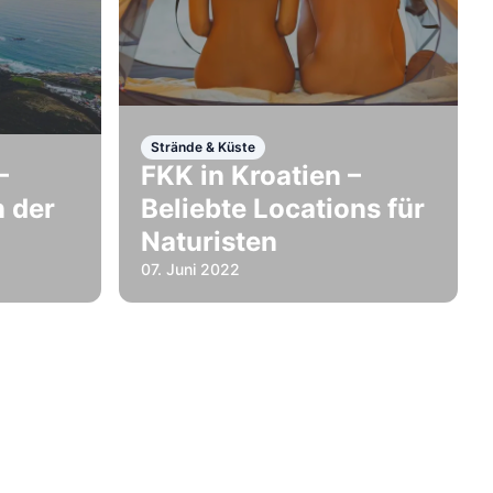
Strände & Küste
–
FKK in Kroatien –
 der
Beliebte Locations für
Naturisten
07. Juni 2022