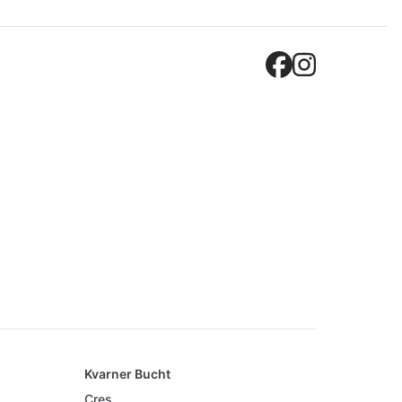
Crovilla
Crovil
Kvarner Bucht
Cres