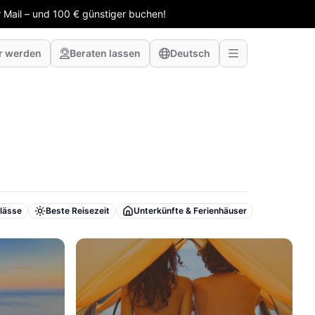
 Mail – und 100 € günstiger buchen!
r werden
Beraten lassen
Deutsch
lässe
Beste Reisezeit
Unterkünfte & Ferienhäuser