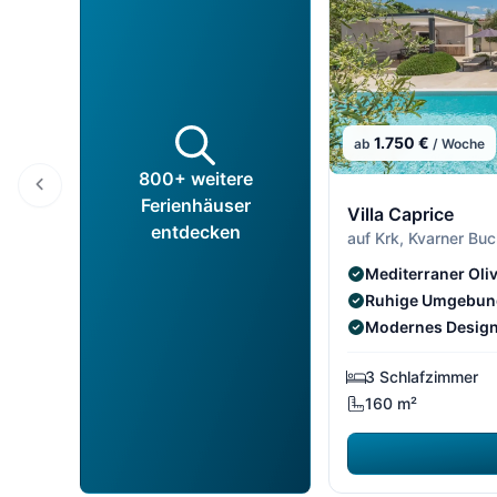
1.750 €
ab
/ Woche
800+ weitere
Ferienhäuser
Villa Caprice
entdecken
auf Krk, Kvarner Buc
Mediterraner Ol
Ruhige Umgebung
Modernes Design
3 Schlafzimmer
160 m²