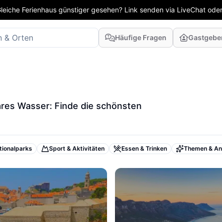
leiche Ferienhaus günstiger gesehen? Link senden via LiveChat oder
Häufige Fragen
Gastgebe
ares Wasser: Finde die schönsten
tionalparks
Sport & Aktivitäten
Essen & Trinken
Themen & An