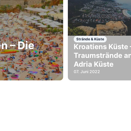
Strände & Küste
n – Die
Kroatiens Küste 
Traumstrände an
Adria Küste
07. Juni 2022