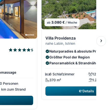
3.080 €
ab
/ Woche
Villa Providenza
nahe Labin, Istrien
5
Naturparadies & absolute Privatsph
Größter Pool der Region
Panoramablick & Strandnähe
romassage
6 Schlafzimmer
12 Person
370 m²
1.2 km zu
0 Personen
 km zum Strand
Details