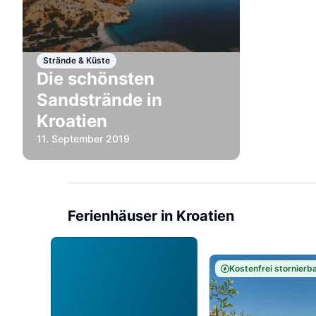
Strände & Küste
Die schönsten
Sandstrände in
Kroatien
11. September 2019
Ferienhäuser in Kroatien
Kostenfrei stornierb