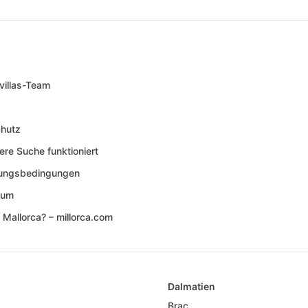
villas-Team
hutz
ere Suche funktioniert
lungsbedingungen
sum
 Mallorca? – millorca.com
Dalmatien
Brac