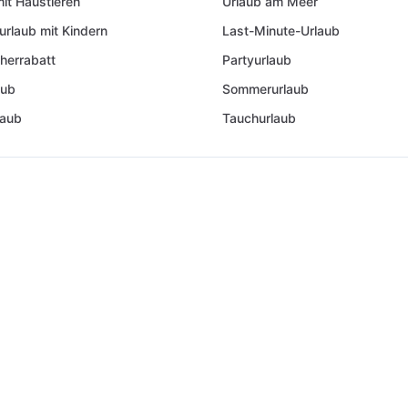
mit Haustieren
Urlaub am Meer
urlaub mit Kindern
Last-Minute-Urlaub
herrabatt
Partyurlaub
aub
Sommerurlaub
laub
Tauchurlaub