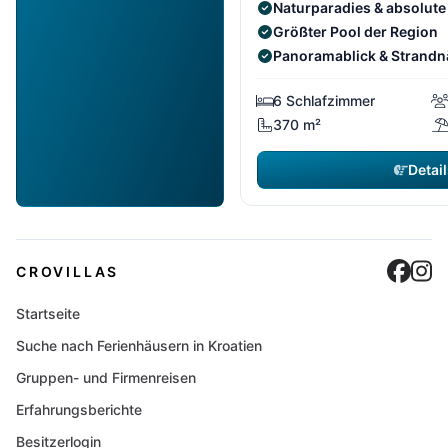
Naturparadies & absolute
Größter Pool der Region
Panoramablick & Strand
6 Schlafzimmer
370 m²
Detail
Cro
C
CROVILLAS
Startseite
Suche nach Ferienhäusern in Kroatien
Gruppen- und Firmenreisen
Erfahrungsberichte
Besitzerlogin