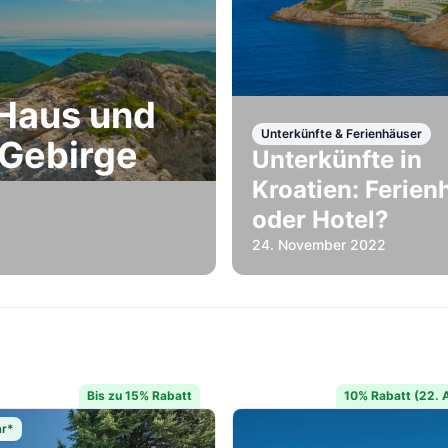
 Haus und
Unterkünfte & Ferienhäuser
 Gebirge
Unterkünfte in
Kroatien: Ferien
oder Hotel?
24. November 2022
Bis zu 15% Rabatt
10% Rabatt (22. A
ar*