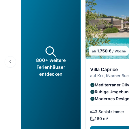
1.750 €
ab
/ Woche
800+ weitere
Ferienhäuser
Villa Caprice
entdecken
auf Krk, Kvarner Buc
Mediterraner Ol
Ruhige Umgebung
Modernes Design
3 Schlafzimmer
160 m²