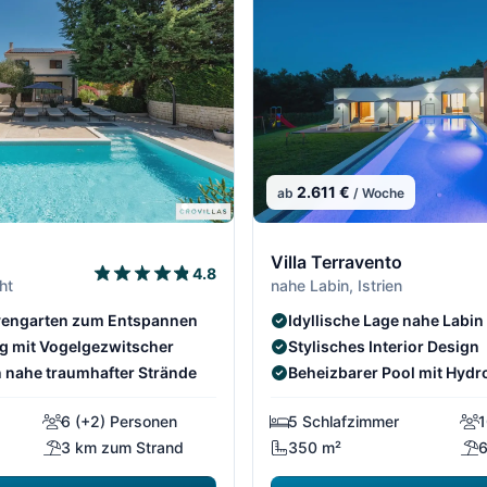
2.611 €
ab
/ Woche
Villa Terravento
4.8
ht
nahe Labin, Istrien
ivengarten zum Entspannen
Idyllische Lage nahe Labin
 mit Vogelgezwitscher
Stylisches Interior Design
 nahe traumhafter Strände
Beheizbarer Pool mit Hyd
6 (+2) Personen
5 Schlafzimmer
1
3 km zum Strand
350 m²
6