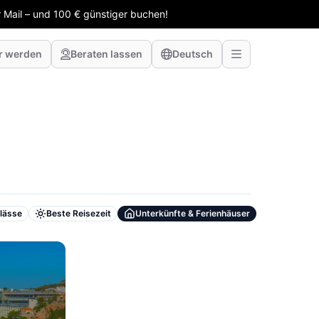
 Mail – und 100 € günstiger buchen!
r werden
Beraten lassen
Deutsch
lässe
Beste Reisezeit
Unterkünfte & Ferienhäuser