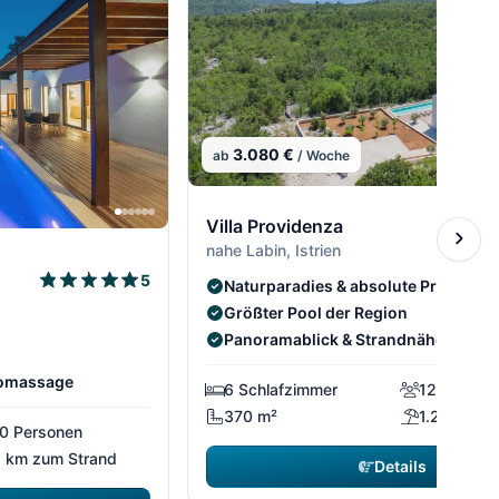
3.080 €
ab
/ Woche
Villa Providenza
nahe Labin, Istrien
5
Naturparadies & absolute Privatsph
Größter Pool der Region
Panoramablick & Strandnähe
romassage
6 Schlafzimmer
12 Person
370 m²
1.2 km zu
0 Personen
 km zum Strand
Details