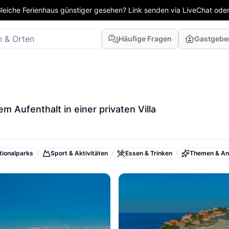
leiche Ferienhaus günstiger gesehen? Link senden via LiveChat oder
Häufige Fragen
Gastgebe
m Aufenthalt in einer privaten Villa
tionalparks
Sport & Aktivitäten
Essen & Trinken
Themen & An