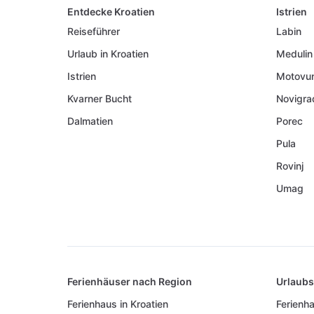
Entdecke Kroatien
Istrien
Reiseführer
Labin
Urlaub in Kroatien
Medulin
Istrien
Motovu
Kvarner Bucht
Novigra
Dalmatien
Porec
Pula
Rovinj
Umag
Ferienhäuser nach Region
Urlaub
Ferienhaus in Kroatien
Ferienha