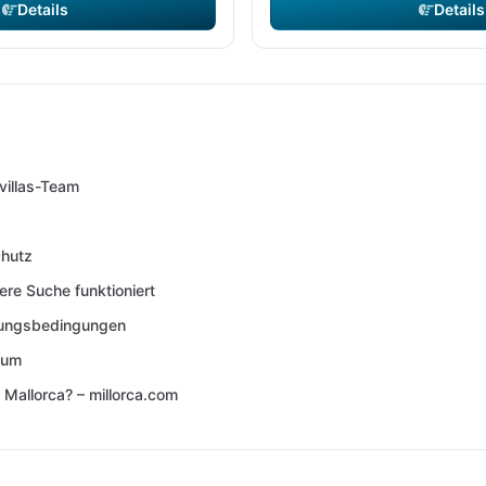
Details
Details
villas-Team
hutz
ere Suche funktioniert
lungsbedingungen
sum
 Mallorca? – millorca.com