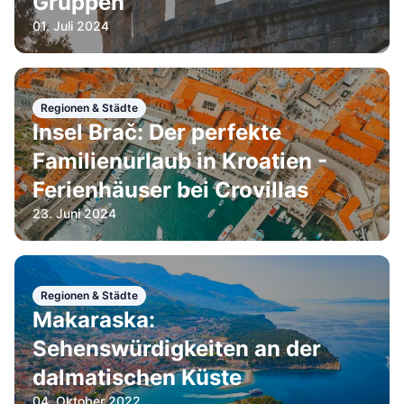
Gruppen
01. Juli 2024
Regionen & Städte
Insel Brač: Der perfekte
Familienurlaub in Kroatien -
Ferienhäuser bei Crovillas
23. Juni 2024
Regionen & Städte
Makaraska:
Sehenswürdigkeiten an der
dalmatischen Küste
04. Oktober 2022