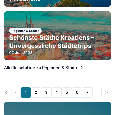
Regionen & Städte
Schönste Städte Kroatiens –
Unvergessliche Städtetrips
07. Juni 2022
Alle Reiseführer zu Regionen & Städte →
1
2
3
4
5
6
7