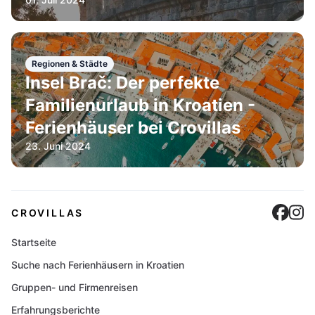
Regionen & Städte
Insel Brač: Der perfekte
Familienurlaub in Kroatien -
Ferienhäuser bei Crovillas
23. Juni 2024
Cro
C
CROVILLAS
Startseite
Suche nach Ferienhäusern in Kroatien
Gruppen- und Firmenreisen
Erfahrungsberichte