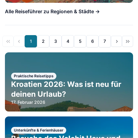
Alle Reiseführer zu Regionen & Städte →
1
2
3
4
5
6
7
Praktische Reisetipps
Kroatien 2026: Was ist neu für
deinen Urlaub?
17. Februar 2026
Unterkünfte & Ferienhäuser