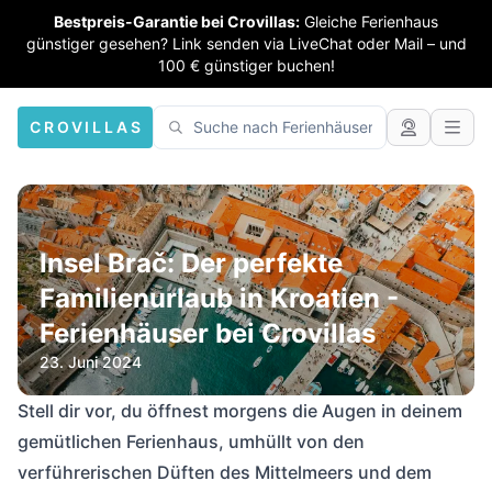
Bestpreis-Garantie bei Crovillas:
Gleiche Ferienhaus
günstiger gesehen? Link senden via LiveChat oder Mail – und
100 € günstiger buchen!
CROVILLAS
Insel Brač: Der perfekte
Familienurlaub in Kroatien -
Ferienhäuser bei Crovillas
23. Juni 2024
Stell dir vor, du öffnest morgens die Augen in deinem
gemütlichen Ferienhaus, umhüllt von den
verführerischen Düften des Mittelmeers und dem