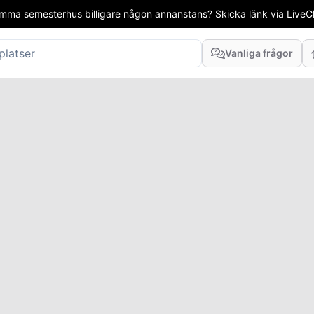
mma semesterhus billigare någon annanstans? Skicka länk via LiveCha
Vanliga frågor