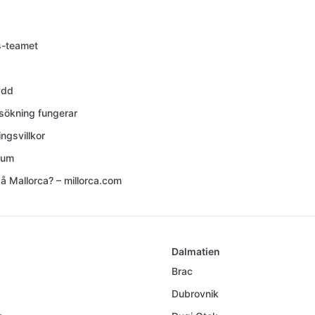
s-teamet
ydd
 sökning fungerar
ngsvillkor
sum
å Mallorca? – millorca.com
Dalmatien
Brac
Dubrovnik