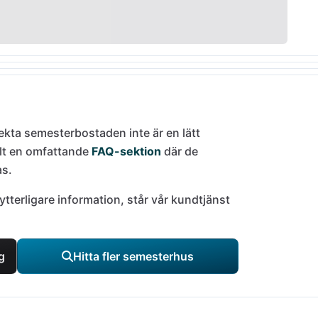
rfekta semesterbostaden inte är en lätt
llt en omfattande
FAQ-sektion
där de
as.
ytterligare information, står vår kundtjänst
g
Hitta fler semesterhus