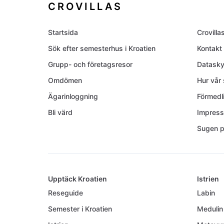
CROVILLAS
Startsida
Crovilla
Sök efter semesterhus i Kroatien
Kontakt
Grupp- och företagsresor
Datask
Omdömen
Hur vår
Ägarinloggning
Förmedli
Bli värd
Impres
Sugen p
Upptäck Kroatien
Istrien
Reseguide
Labin
Semester i Kroatien
Medulin