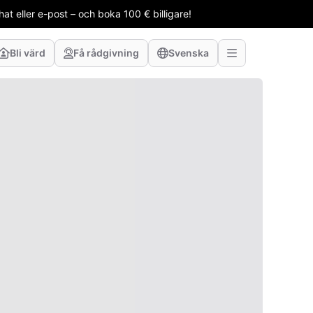
t eller e-post – och boka 100 € billigare!
Bli värd
Få rådgivning
Svenska