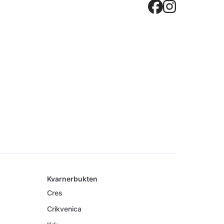
Crovilla
Crovil
Kvarnerbukten
Cres
Crikvenica