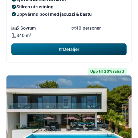
Stilren utrustning
Uppvärmd pool med jacuzzi & bastu
5 Sovrum
10 personer
340 m²
Detaljer
Upp till 20% rabatt