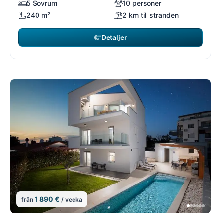
5 Sovrum
10 personer
240 m²
2 km till stranden
Detaljer
1 890 €
från
/ vecka