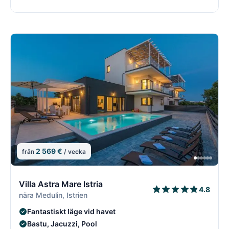
2 569 €
från
/ vecka
11/18
1
Villa Astra Mare Istria
4.8
nära Medulin, Istrien
Fantastiskt läge vid havet
Bastu, Jacuzzi, Pool