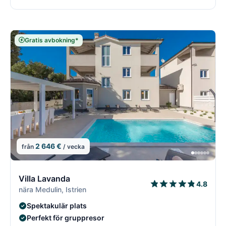
Gratis avbokning*
2 646 €
från
/ vecka
8/18
8
Villa Lavanda
4.8
nära Medulin, Istrien
Spektakulär plats
Perfekt för gruppresor