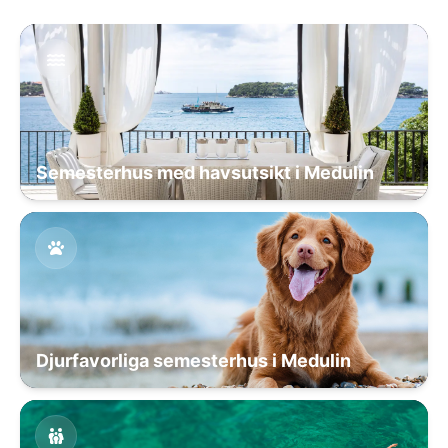
Semesterhus med havsutsikt i Medulin
Djurfavorliga semesterhus i Medulin