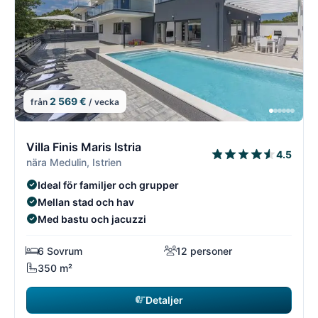
2 569 €
från
/ vecka
7/18
7
Villa Finis Maris Istria
4.5
nära Medulin, Istrien
Ideal för familjer och grupper
Mellan stad och hav
Med bastu och jacuzzi
6 Sovrum
12 personer
350 m²
Detaljer