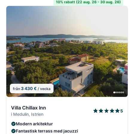
10% rabatt (22 aug. 26 - 30 aug. 26)
3 430 €
från
/ vecka
5/18
5
Villa Chillax Inn
5
i Medulin, Istrien
Modern arkitektur
Fantastisk terrass med jacuzzi