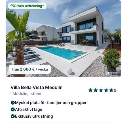
Gratis avbokning*
2 660 €
från
/ vecka
2/18
2
Villa Bella Vista Medulin
5
i Medulin, Istrien
Mycket plats för familjer och grupper
Attraktivt läge
Exklusiv utrustning