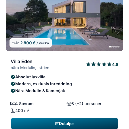
2 800 €
från
/ vecka
10/18
1
Villa Eden
4.8
nära Medulin, Istrien
Absolut lyxvilla
Modern, exklusiv inreddning
Nära Medulin & Kamenjak
4 Sovrum
8 (+2) personer
400 m²
Detaljer