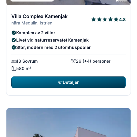
9/18
9
Villa Complex Kamenjak
4.8
nära Medulin, Istrien
Komplex av 2 villor
Livet vid naturreservatet Kamenjak
Stor, modern med 2 utomhuspooler
13 Sovrum
26 (+4) personer
580 m²
Detaljer