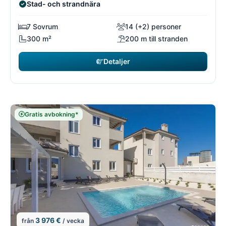
Stad- och strandnära
7 Sovrum
14 (+2) personer
300 m²
200 m till stranden
Detaljer
Gratis avbokning*
3 976 €
från
/ vecka