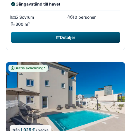
Gångavstånd till havet
5 Sovrum
10 personer
300 m²
Detaljer
Gratis avbokning*
1 925 €
från
/ vecka