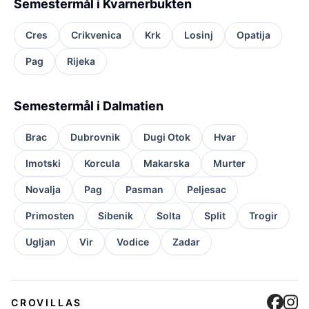
Semestermål i Kvarnerbukten
Cres
Crikvenica
Krk
Losinj
Opatija
Pag
Rijeka
Semestermål i Dalmatien
Brac
Dubrovnik
Dugi Otok
Hvar
Imotski
Korcula
Makarska
Murter
Novalja
Pag
Pasman
Peljesac
Primosten
Sibenik
Solta
Split
Trogir
Ugljan
Vir
Vodice
Zadar
Cro
C
CROVILLAS