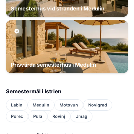
Semesterhus vid stranden i Medulin
Prisvärda semesterhus i Medulin
Semestermål i Istrien
Labin
Medulin
Motovun
Novigrad
Porec
Pula
Rovinj
Umag