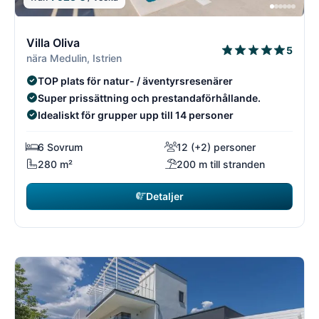
6/18
6
Villa Oliva
5
nära Medulin, Istrien
TOP plats för natur- / äventyrsresenärer
Super prissättning och prestandaförhållande.
Idealiskt för grupper upp till 14 personer
6 Sovrum
12 (+2) personer
280 m²
200 m till stranden
Detaljer