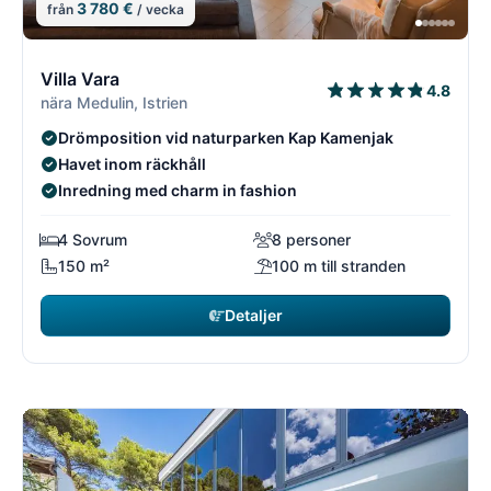
3 780 €
från
/ vecka
12/18
1
Villa Vara
4.8
nära Medulin, Istrien
Drömposition vid naturparken Kap Kamenjak
Havet inom räckhåll
Inredning med charm in fashion
4 Sovrum
8 personer
150 m²
100 m till stranden
Detaljer