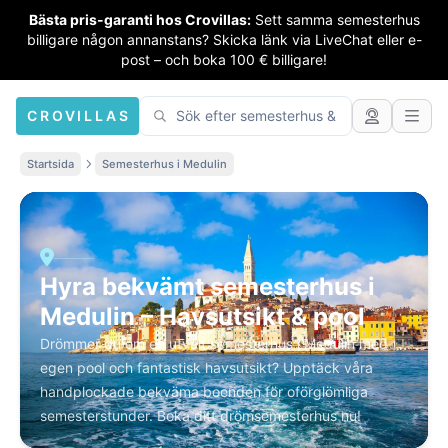
Bästa pris-garanti hos Crovillas:
Sett samma semesterhus
billigare någon annanstans? Skicka länk via LiveChat eller e-
post – och boka 100 € billigare!
CROVILLAS
Startsida
Semesterhus i Medulin
Hyra bekvämt semesterhus i
Medulin – Havsutsikt & pool
Drömmer du om en utvalt semesterhus i Medulin med
egen pool och fantastisk havsutsikt? Upptäck våra
handplockade bekväma boenden för oförglömliga
semesterstunder. Boka ditt drömsemesterhus nu!