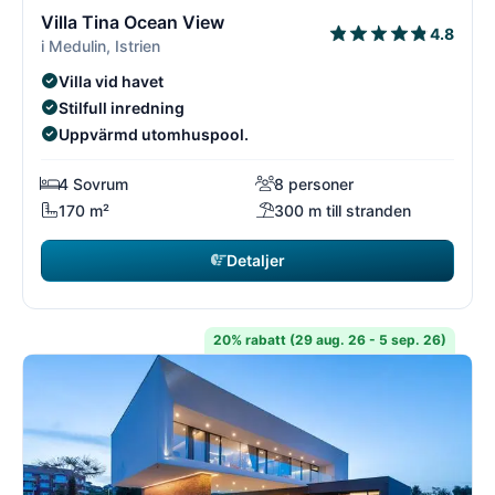
3/18
3
Villa Tina Ocean View
4.8
i Medulin, Istrien
Villa vid havet
Stilfull inredning
Uppvärmd utomhuspool.
4 Sovrum
8 personer
170 m²
300 m till stranden
Detaljer
20% rabatt (29 aug. 26 - 5 sep. 26)