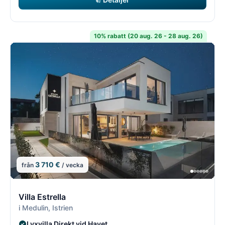
10% rabatt (20 aug. 26 - 28 aug. 26)
3 710 €
från
/ vecka
14/18
1
Villa Estrella
i Medulin, Istrien
Lyxvilla Direkt vid Havet