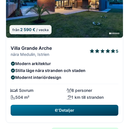
2 590 €
från
/ vecka
4/18
4
Villa Grande Arche
5
nära Medulin, Istrien
Modern arkitektur
Stilla läge nära stranden och staden
Modernt interiördesign
4 Sovrum
8 personer
504 m²
1 km till stranden
Detaljer