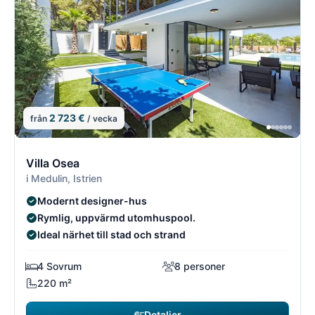
2 723 €
från
/ vecka
13/18
1
Villa Osea
i Medulin, Istrien
Modernt designer-hus
Rymlig, uppvärmd utomhuspool.
Ideal närhet till stad och strand
4 Sovrum
8 personer
220 m²
Detaljer