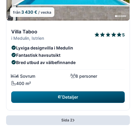
3 430 €
från
/ vecka
15/18
1
Villa Taboo
5
i Medulin, Istrien
Lyxiga designvilla i Medulin
Fantastisk havsutsikt
Bred utbud av välbefinnande
4 Sovrum
8 personer
400 m²
Detaljer
Sida 2