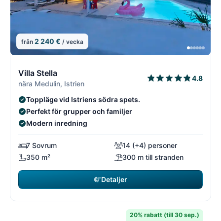
2 240 €
från
/ vecka
1/18
1
Villa Stella
4.8
nära Medulin, Istrien
Toppläge vid Istriens södra spets.
Perfekt för grupper och familjer
Modern inredning
7 Sovrum
14 (+4) personer
350 m²
300 m till stranden
Detaljer
20% rabatt (till 30 sep.)