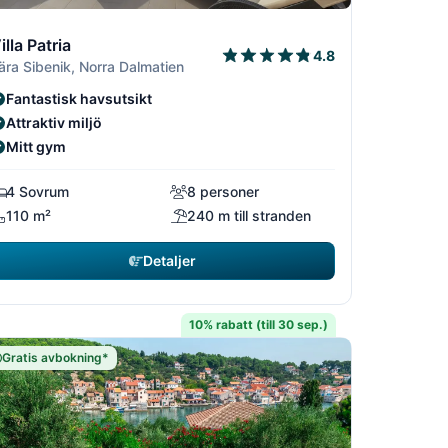
2
2/22
/22
3/22
illa Patria
4.8
ära Sibenik, Norra Dalmatien
Fantastisk havsutsikt
Attraktiv miljö
Mitt gym
4 Sovrum
8 personer
110 m²
240 m till stranden
Detaljer
10% rabatt (till 30 sep.)
Gratis avbokning*