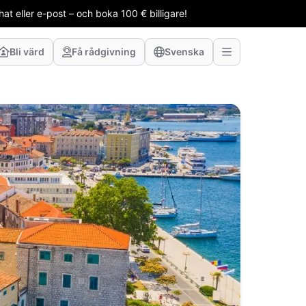
t eller e-post – och boka 100 € billigare!
Bli värd
Få rådgivning
Svenska