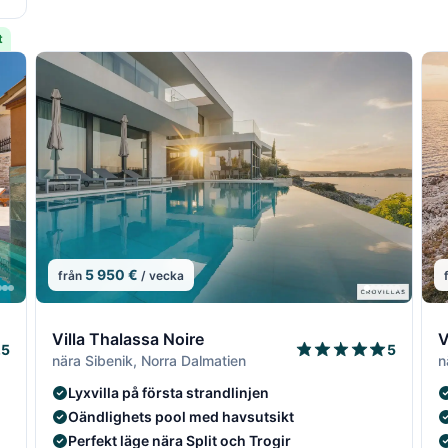
t
5 950 €
från
/ vecka
10/22
11/22
10/2
11/
1
Villa Thalassa Noire
V
.5
5
nära Sibenik, Norra Dalmatien
n
Lyxvilla på första strandlinjen
Oändlighets pool med havsutsikt
Perfekt läge nära Split och Trogir