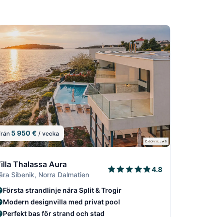
5 950 €
från
/ vecka
2
22
2/22
10/22
11/22
12/22
illa Thalassa Aura
4.8
ära Sibenik, Norra Dalmatien
Första strandlinje nära Split & Trogir
Modern designvilla med privat pool
Perfekt bas för strand och stad