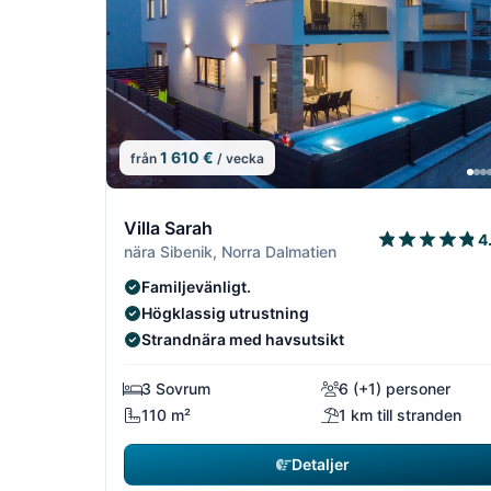
1 610 €
från
/ vecka
4/22
Villa Sarah
4
nära Sibenik, Norra Dalmatien
Familjevänligt.
Högklassig utrustning
Strandnära med havsutsikt
3 Sovrum
6 (+1) personer
110 m²
1 km till stranden
Detaljer