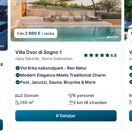
2 660 €
från
/ vecka
6
5/22
5/2
V
Villa Dvor di Sogno 1
4.8
4/22
4/22
n
nära Sibenik, Norra Dalmatien
.8
Vid Krka nationalpark - Ren Natur
Modern Elegance Meets Traditional Charm
Pool, Jacuzzi, Sauna, Bicycles & More
3 Sovrum
6 personer
150 m²
3 km till stranden
Detaljer