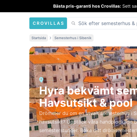
Bästa pris-garanti hos Crovillas:
Sett sa
CROVILLAS
Startsida
Semesterhus i Sibenik
Hyra bekvämt seme
Havsutsikt & pool
Drömmer du om en utvalt semesterhus i S
havsutsikt? Upptäck våra handplockade 
semesterstunder. Boka ditt drömsemester