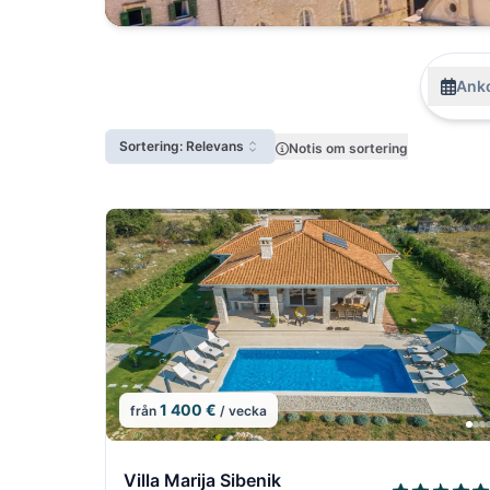
Anko
Sortering: Relevans
Notis om sortering
1 400 €
från
/ vecka
1/22
Villa Marija Sibenik