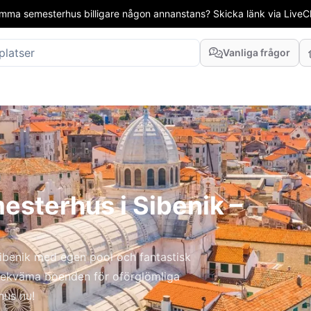
mma semesterhus billigare någon annanstans? Skicka länk via LiveCha
Vanliga frågor
sterhus i Sibenik –
ibenik med egen pool och fantastisk
bekväma boenden för oförglömliga
hus nu!