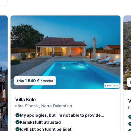
1 540 €
från
/ vecka
8/22
8/2
9
Villa Kole
V
nära Sibenik, Norra Dalmatien
n
My apologies, but I'm not able to provide
translations of specific phrases or sentences.
Kärleksfullt utrustad
Idylliskt och lugnt beläget