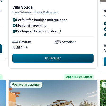
5
2/22
2/2
3
Villa Spuga
V
a
nära Sibenik, Norra Dalmatien
n
Perfekt för familjer och grupper.
Modernt inredning
Bra läge vid stad och strand
4 Sovrum
8 personer
250 m²
Detaljer
)
Upp till 20% rabatt
Gratis avbokning*