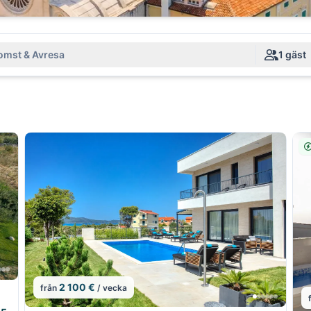
mst & Avresa
1 gäst
2 100 €
från
/ vecka
1/22
1/22