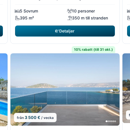
5 Sovrum
10 personer
395 m²
350 m till stranden
Detaljer
10% rabatt (till 31 okt.)
3 500 €
från
/ vecka
1