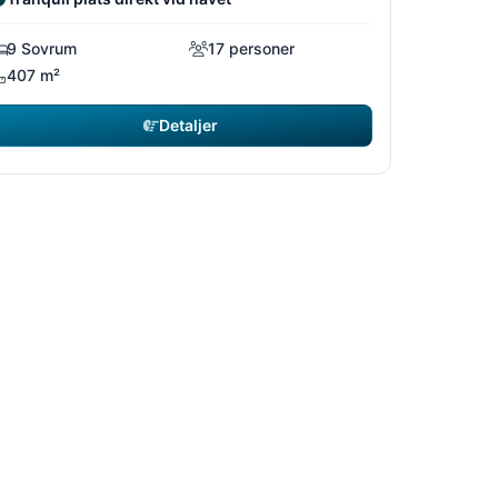
9 Sovrum
17 personer
407 m²
Detaljer
7/22