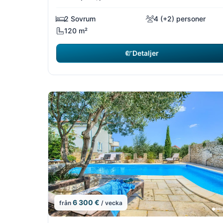
2 Sovrum
4 (+2) personer
120 m²
Detaljer
6 300 €
från
/ vecka