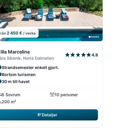
2 450 €
från
/ vecka
/22
6/22
2
5/22
illa Marceline
4.8
4/22
ära Sibenik, Norra Dalmatien
Strandsemester enkelt gjort.
Bortom turismen
30 m till havet
5 Sovrum
10 personer
200 m²
Detaljer