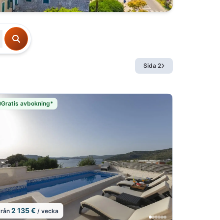
Sida 2
Gratis avbokning*
1/22
2 135 €
från
/ vecka