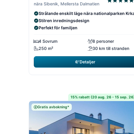
nära Sibenik, Mellersta Dalmatien
Strålande enskilt läge nära nationalparken Krk
Stilren inredningsdesign
Perfekt för familjen
4 Sovrum
8 personer
250 m²
30 km till stranden
Detaljer
15% rabatt (20 aug. 26 - 15 sep. 26
Gratis avbokning*