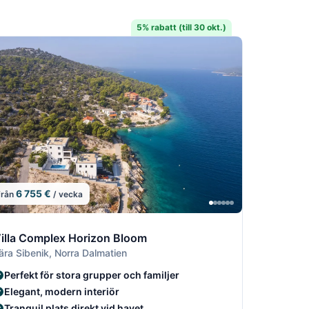
5% rabatt (till 30 okt.)
6 755 €
från
/ vecka
2
8/22
/22
9/22
illa Complex Horizon Bloom
ära Sibenik, Norra Dalmatien
Perfekt för stora grupper och familjer
Elegant, modern interiör
Tranquil plats direkt vid havet