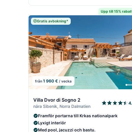
Upp till 15% rabat
Gratis avbokning*
1 960 €
från
/ vecka
10/22
Villa Dvor di Sogno 2
4
nära Sibenik, Norra Dalmatien
Framför portarna till Krkas nationalpark
Lyxigt interiör
Med pool, jacuzzi och bastu.