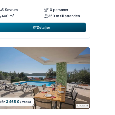
5 Sovrum
10 personer
400 m²
350 m till stranden
Detaljer
3 465 €
från
/ vecka
5/22
15/22