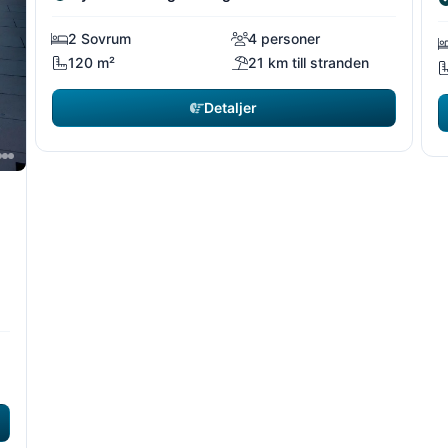
2 Sovrum
4 personer
120 m²
21 km till stranden
Detaljer
7/22
7/22