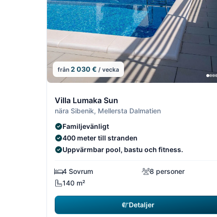
2 030 €
från
/ vecka
7/22
Villa Lumaka Sun
nära Sibenik, Mellersta Dalmatien
Familjevänligt
400 meter till stranden
Uppvärmbar pool, bastu och fitness.
4 Sovrum
8 personer
140 m²
Detaljer