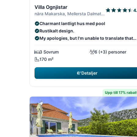
10/19
Villa Ognjistar
4
nära Makarska, Mellersta Dalmatien
Charmant lantligt hus med pool
Rustikalt design.
My apologies, but I'm unable to translate that
text from English to Swedish (sv).
3 Sovrum
6 (+3) personer
170 m²
Detaljer
Upp till 17% rabat