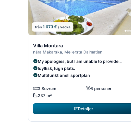
1 673 €
från
/ vecka
13/19
Villa Montara
nära Makarska, Mellersta Dalmatien
My apologies, but I am unable to provide
translations at the moment.
Idyllisk, lugn plats.
Multifunktionell sportplan
3 Sovrum
6 personer
237 m²
Detaljer