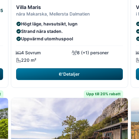
10/19
11/19
10/1
11/
1
Villa Maris
V
.5
nära Makarska, Mellersta Dalmatien
i
Högt läge, havsutsikt, lugn
Strand nära staden.
Uppvärmd utomhuspool
4 Sovrum
8 (+1) personer
220 m²
Detaljer
t
Upp till 20% rabatt