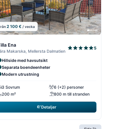
2 100 €
från
/ vecka
9
19
5/19
13/19
14/19
15/19
illa Ena
5
ära Makarska, Mellersta Dalmatien
Hillside med havsutsikt
Separata boendeenheter
Modern utrustning
3 Sovrum
6 (+2) personer
200 m²
800 m till stranden
Detaljer
Sida 2