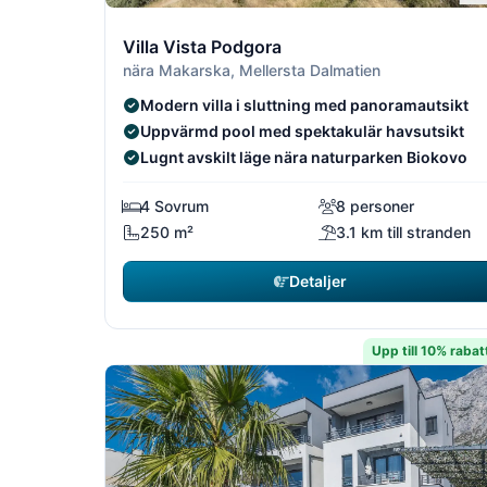
1/19
Villa Vista Podgora
nära Makarska, Mellersta Dalmatien
Modern villa i sluttning med panoramautsikt
Uppvärmd pool med spektakulär havsutsikt
Lugnt avskilt läge nära naturparken Biokovo
4 Sovrum
8 personer
250 m²
3.1 km till stranden
Detaljer
Upp till 10% rabat