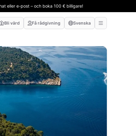
t eller e-post – och boka 100 € billigare!
Bli värd
Få rådgivning
Svenska