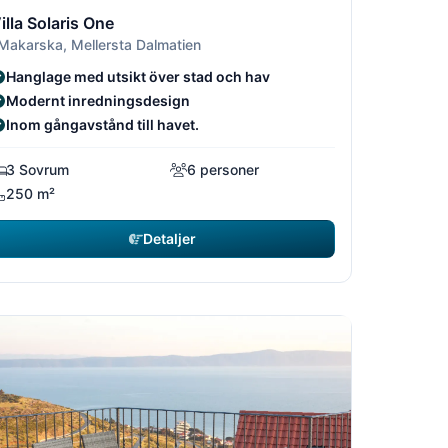
9
19
2/19
10/19
11/19
12/19
illa Solaris One
 Makarska, Mellersta Dalmatien
Hanglage med utsikt över stad och hav
Modernt inredningsdesign
Inom gångavstånd till havet.
3 Sovrum
6 personer
250 m²
Detaljer