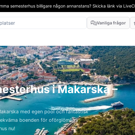
mma semesterhus billigare någon annanstans? Skicka länk via LiveCha
Vanliga frågor
esterhus i Makarska –
akarska med egen pool och fantastisk
bekväma boenden för oförglömliga
hus nu!