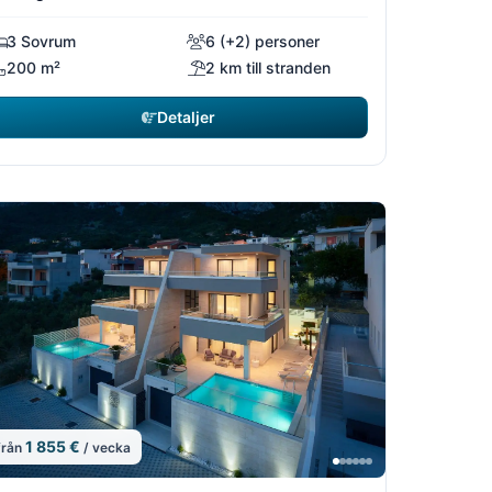
3 Sovrum
6 (+2) personer
200 m²
2 km till stranden
Detaljer
1 855 €
från
/ vecka