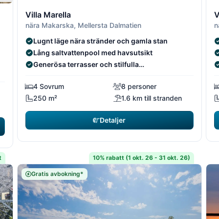
2/19
2/1
3
1/19
1/19
Villa Marella
V
nära Makarska, Mellersta Dalmatien
Lugnt läge nära stränder och gamla stan
Lång saltvattenpool med havsutsikt
Generösa terrasser och stilfulla
utomhusområden
4 Sovrum
8 personer
250 m²
1.6 km till stranden
Detaljer
t
10% rabatt (1 okt. 26 - 31 okt. 26)
Gratis avbokning*