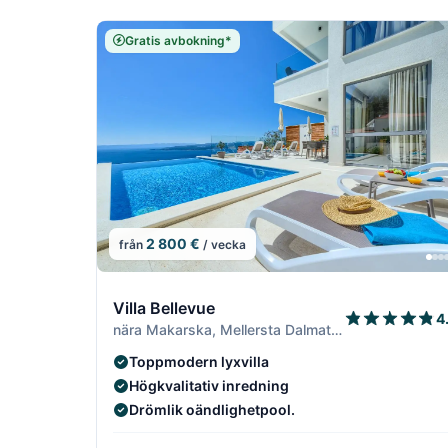
Gratis avbokning*
2 800 €
från
/ vecka
7/19
Villa Bellevue
4
nära Makarska, Mellersta Dalmatien
Toppmodern lyxvilla
Högkvalitativ inredning
Drömlik oändlighetpool.