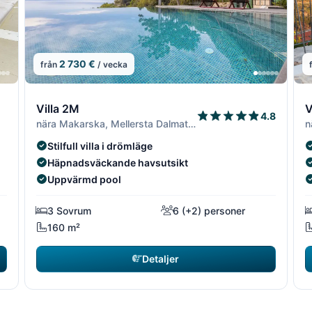
2 730 €
från
/ vecka
13/19
14/19
13/1
14/
1
Villa 2M
V
4.8
nära Makarska, Mellersta Dalmatien
n
Stilfull villa i drömläge
Häpnadsväckande havsutsikt
Uppvärmd pool
3 Sovrum
6 (+2) personer
160 m²
Detaljer