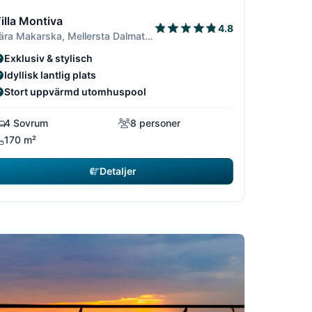
9
/19
2/19
3/19
1/19
illa Montiva
4.8
nära Makarska, Mellersta Dalmatien
Exklusiv & stylisch
Idyllisk lantlig plats
Stort uppvärmd utomhuspool
4 Sovrum
8 personer
170 m²
Detaljer