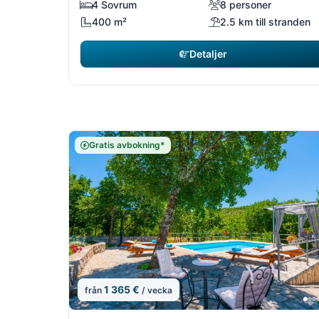
4 Sovrum
8 personer
400 m²
2.5 km till stranden
Detaljer
Gratis avbokning*
1 365 €
från
/ vecka