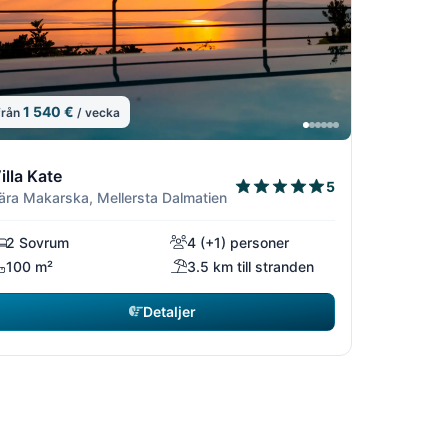
1 540 €
från
/ vecka
9
/19
4/19
5/19
6/19
illa Kate
5
ära Makarska, Mellersta Dalmatien
2 Sovrum
4 (+1) personer
100 m²
3.5 km till stranden
Detaljer