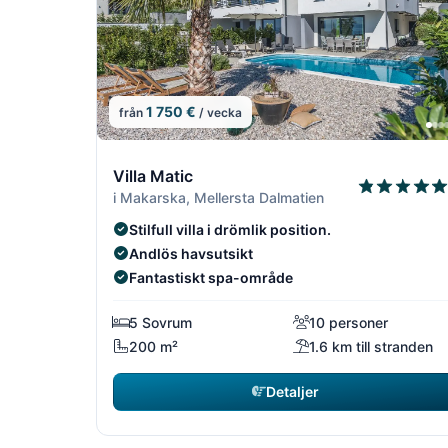
1 750 €
från
/ vecka
4/19
Villa Matic
i Makarska, Mellersta Dalmatien
Stilfull villa i drömlik position.
Andlös havsutsikt
Fantastiskt spa-område
5 Sovrum
10 personer
200 m²
1.6 km till stranden
Detaljer