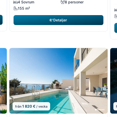
4 Sovrum
8 personer
155 m²
Detaljer
1 820 €
från
/ vecka