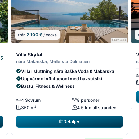
2 100 €
från
/ vecka
4/19
5/19
4/19
5/1
6
Villa Skyfall
V
5
nära Makarska, Mellersta Dalmatien
n
Villa i sluttning nära Baška Voda & Makarska
Uppvärmd infinitypool med havsutsikt
Bastu, Fitness & Wellness
4 Sovrum
8 personer
350 m²
4.5 km till stranden
Detaljer