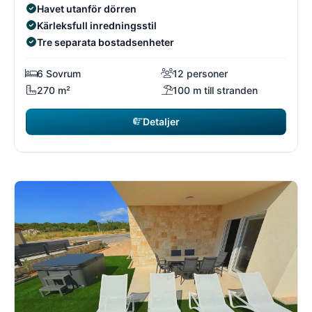
Havet utanför dörren
Kärleksfull inredningsstil
Tre separata bostadsenheter
6 Sovrum
12 personer
270 m²
100 m till stranden
Detaljer