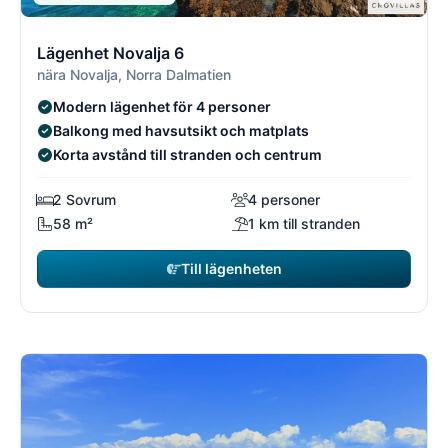
3/21
3
Lägenhet Novalja 6
nära Novalja, Norra Dalmatien
Modern lägenhet för 4 personer
Balkong med havsutsikt och matplats
Korta avstånd till stranden och centrum
2 Sovrum
4 personer
58 m²
1 km till stranden
Till lägenheten