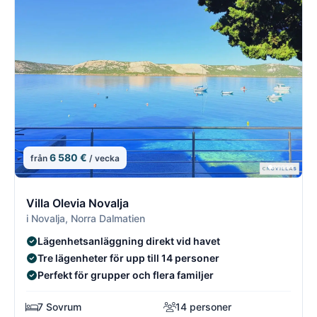
6 580 €
från
/ vecka
9/21
9
Villa Olevia Novalja
i Novalja, Norra Dalmatien
Lägenhetsanläggning direkt vid havet
Tre lägenheter för upp till 14 personer
Perfekt för grupper och flera familjer
7 Sovrum
14 personer