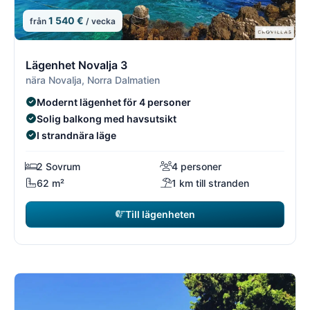
1 540 €
från
/ vecka
8/21
8
Lägenhet Novalja 3
nära Novalja, Norra Dalmatien
Modernt lägenhet för 4 personer
Solig balkong med havsutsikt
I strandnära läge
2 Sovrum
4 personer
62 m²
1 km till stranden
Till lägenheten