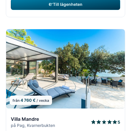
Till lägenheten
4 760 €
från
/ vecka
5/21
5
Villa Mandre
5
på Pag, Kvarnerbukten