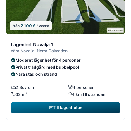
2 100 €
från
/ vecka
6/21
6
Lägenhet Novalja 1
nära Novalja, Norra Dalmatien
Modernt lägenhet för 4 personer
Privat trädgård med bubbelpool
Nära stad och strand
2 Sovrum
4 personer
62 m²
1 km till stranden
Till lägenheten