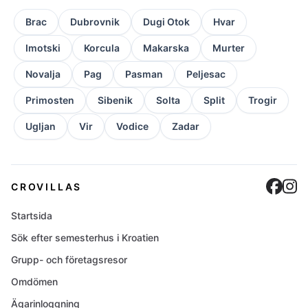
Brac
Dubrovnik
Dugi Otok
Hvar
Imotski
Korcula
Makarska
Murter
Novalja
Pag
Pasman
Peljesac
Primosten
Sibenik
Solta
Split
Trogir
Ugljan
Vir
Vodice
Zadar
Cro
C
CROVILLAS
Startsida
Sök efter semesterhus i Kroatien
Grupp- och företagsresor
Omdömen
Ägarinloggning