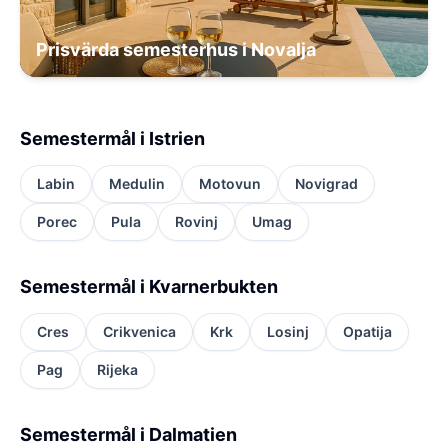
Prisvärda semesterhus i Novalja
Semestermål i Istrien
Labin
Medulin
Motovun
Novigrad
Porec
Pula
Rovinj
Umag
Semestermål i Kvarnerbukten
Cres
Crikvenica
Krk
Losinj
Opatija
Pag
Rijeka
Semestermål i Dalmatien