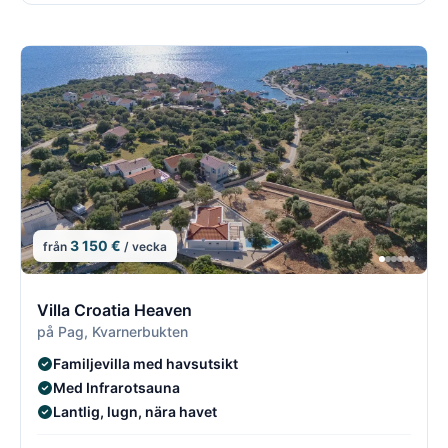
3 150 €
från
/ vecka
12/21
1
Villa Croatia Heaven
på Pag, Kvarnerbukten
Familjevilla med havsutsikt
Med Infrarotsauna
Lantlig, lugn, nära havet