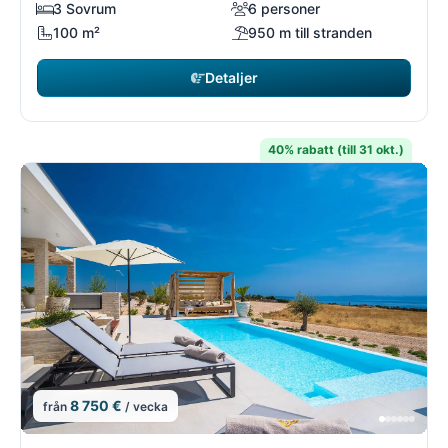
3 Sovrum
6 personer
100 m²
950 m till stranden
Detaljer
40% rabatt (till 31 okt.)
8 750 €
från
/ vecka