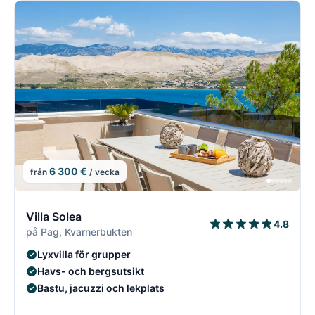
6 300 €
från
/ vecka
2/21
2
Villa Solea
4.8
på Pag, Kvarnerbukten
Lyxvilla för grupper
Havs- och bergsutsikt
Bastu, jacuzzi och lekplats