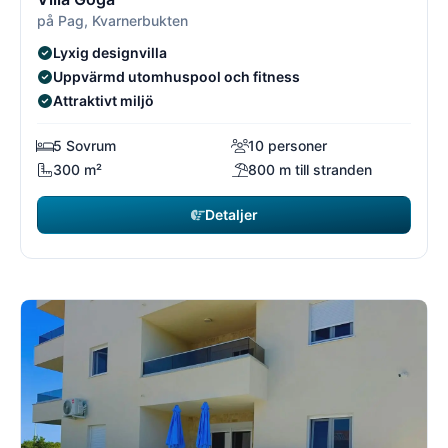
på Pag, Kvarnerbukten
Lyxig designvilla
Uppvärmd utomhuspool och fitness
Attraktivt miljö
5 Sovrum
10 personer
300 m²
800 m till stranden
Detaljer