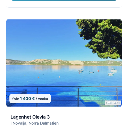
1 400 €
från
/ vecka
15/21
1
Lägenhet Olevia 3
i Novalja, Norra Dalmatien