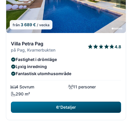
3 689 €
från
/ vecka
1/21
1
Villa Petra Pag
4.8
på Pag, Kvarnerbukten
Fastighet i drömläge
Lyxig inredning
Fantastisk utomhusområde
4 Sovrum
11 personer
290 m²
Detaljer