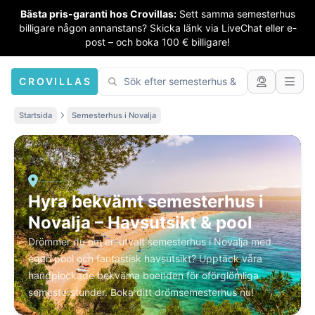
Bästa pris-garanti hos Crovillas:
Sett samma semesterhus
billigare någon annanstans? Skicka länk via LiveChat eller e-
post – och boka 100 € billigare!
CROVILLAS
Startsida
Semesterhus i Novalja
Hyra bekvämt semesterhus i
Novalja – Havsutsikt & pool
Drömmer du om en utvalt semesterhus i Novalja med
egen pool och fantastisk havsutsikt? Upptäck våra
handplockade bekväma boenden för oförglömliga
semesterstunder. Boka ditt drömsemesterhus nu!