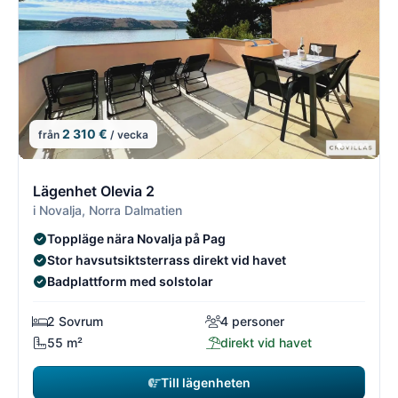
2 310 €
från
/ vecka
14/21
1
Lägenhet Olevia 2
i Novalja, Norra Dalmatien
Toppläge nära Novalja på Pag
Stor havsutsiktsterrass direkt vid havet
Badplattform med solstolar
2 Sovrum
4 personer
55 m²
direkt vid havet
Till lägenheten