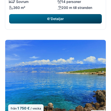
7 Sovrum
14 personer
360 m²
200 m till stranden
Detaljer
1 750 €
från
/ vecka