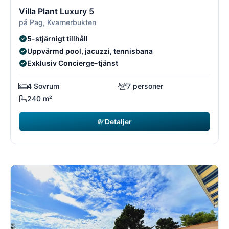
13/21
1
Villa Plant Luxury 5
på Pag, Kvarnerbukten
5-stjärnigt tillhåll
Uppvärmd pool, jacuzzi, tennisbana
Exklusiv Concierge-tjänst
4 Sovrum
7 personer
240 m²
Detaljer