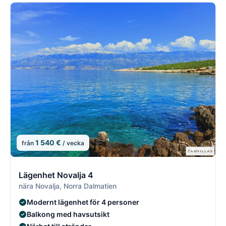
1 540 €
från
/ vecka
7/21
7
Lägenhet Novalja 4
nära Novalja, Norra Dalmatien
Modernt lägenhet för 4 personer
Balkong med havsutsikt