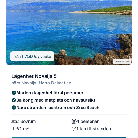
1 750 €
från
/ vecka
4/21
4
Lägenhet Novalja 5
nära Novalja, Norra Dalmatien
Modern lägenhet för 4 personer
Balkong med matplats och havsutsikt
Nära stranden, centrum och Zrće Beach
2 Sovrum
4 personer
62 m²
1 km till stranden