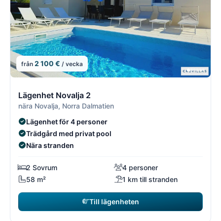
2 100 €
från
/ vecka
11/21
1
Lägenhet Novalja 2
nära Novalja, Norra Dalmatien
Lägenhet för 4 personer
Trädgård med privat pool
Nära stranden
2 Sovrum
4 personer
58 m²
1 km till stranden
Till lägenheten