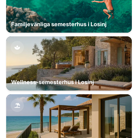
Familjevänliga semesterhus i Losinj
Wellness-semesterhus i Losinj