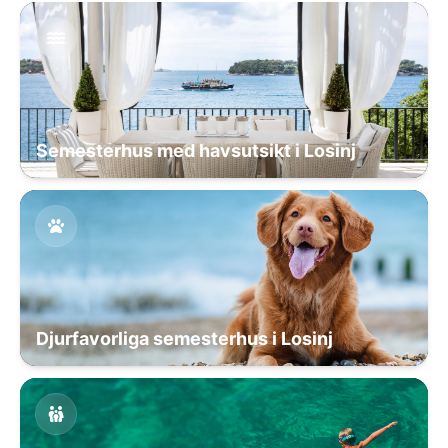
Semesterhus med havsutsikt i Losinj
Djurfavorliga semesterhus i Losinj