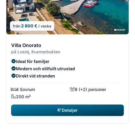
2 800 €
från
/ vecka
1/1
1
Villa Onorato
på Losinj, Kvarnerbukten
Ideal för familjer
Modern och stilfullt utrustad
Direkt vid stranden
4 Sovrum
8 (+2) personer
200 m²
Detaljer