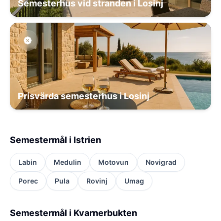
Semesterhus vid stranden i Losinj
Prisvärda semesterhus i Losinj
Semestermål i Istrien
Labin
Medulin
Motovun
Novigrad
Porec
Pula
Rovinj
Umag
Semestermål i Kvarnerbukten