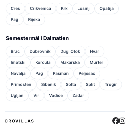
Cres
Crikvenica
Krk
Losinj
Opatija
Pag
Rijeka
Semestermål i Dalmatien
Brac
Dubrovnik
Dugi Otok
Hvar
Imotski
Korcula
Makarska
Murter
Novalja
Pag
Pasman
Peljesac
Primosten
Sibenik
Solta
Split
Trogir
Ugljan
Vir
Vodice
Zadar
Cro
C
CROVILLAS