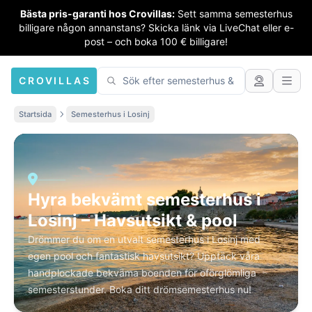
Bästa pris-garanti hos Crovillas:
Sett samma semesterhus
billigare någon annanstans? Skicka länk via LiveChat eller e-
post – och boka 100 € billigare!
CROVILLAS
Startsida
Semesterhus i Losinj
Hyra bekvämt semesterhus i
Losinj – Havsutsikt & pool
Drömmer du om en utvalt semesterhus i Losinj med
egen pool och fantastisk havsutsikt? Upptäck våra
handplockade bekväma boenden för oförglömliga
semesterstunder. Boka ditt drömsemesterhus nu!