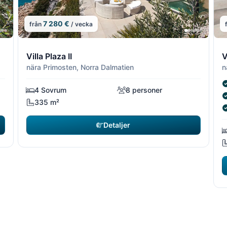
7 280 €
från
/ vecka
13/16
14/16
13/1
14/
1
Villa Plaza II
V
nära Primosten, Norra Dalmatien
n
4 Sovrum
8 personer
335 m²
Detaljer