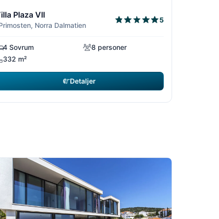
6
/16
1/16
2/16
3/16
illa Plaza VII
5
 Primosten, Norra Dalmatien
4 Sovrum
8 personer
332 m²
Detaljer