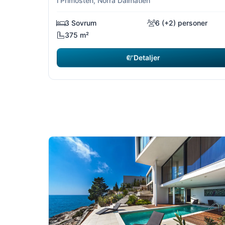
i Primosten, Norra Dalmatien
3 Sovrum
6 (+2) personer
375 m²
Detaljer