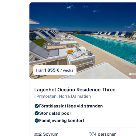
1 855 €
från
/ vecka
7/16
Lägenhet Oceáno Residence Three
i Primosten, Norra Dalmatien
Förstklassigt läge vid stranden
Stor delad pool
Familjevänlig komfort
2 Sovrum
4 personer