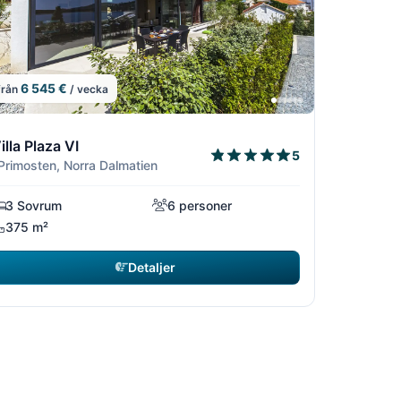
6 545 €
från
/ vecka
6
/16
4/16
5/16
6/16
illa Plaza VI
5
 Primosten, Norra Dalmatien
3 Sovrum
6 personer
375 m²
Detaljer