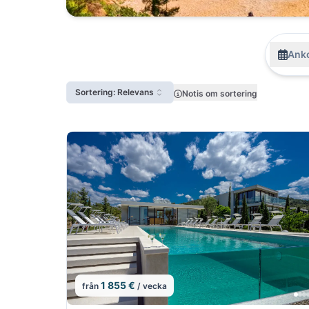
Anko
Sortering: Relevans
Notis om sortering
1 855 €
från
/ vecka