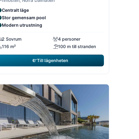
 Primosten, Norra Dalmatien
Centralt läge
Stor gemensam pool
Modern utrustning
2 Sovrum
4 personer
116 m²
100 m till stranden
Till lägenheten