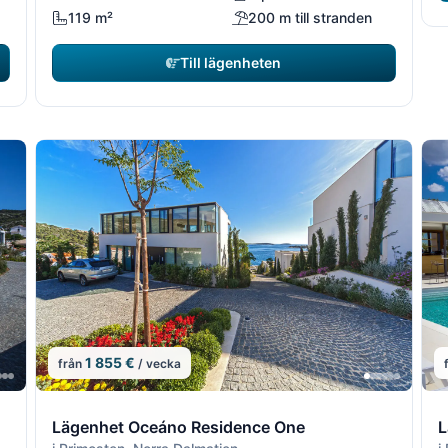
119 m²
200 m till stranden
Till lägenheten
1 855 €
från
/ vecka
10/16
11/16
10/1
11/
1
Lägenhet Oceáno Residence One
L