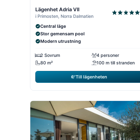
1/16
Lägenhet Adria VII
i Primosten, Norra Dalmatien
Central läge
Stor gemensam pool
Modern utrustning
2 Sovrum
4 personer
80 m²
100 m till stranden
Till lägenheten