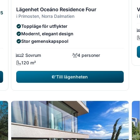
1/16
2/16
1/16
2/1
3
Lägenhet Oceáno Residence Four
V
5
i Primosten, Norra Dalmatien
i
Toppläge för utflykter
Modernt, elegant design
Stor gemenskapspool
2 Sovrum
4 personer
120 m²
Till lägenheten