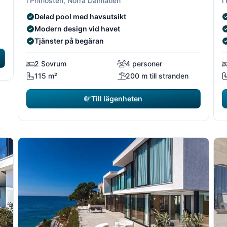
i Primosten, Norra Dalmatien
i
Delad pool med havsutsikt
Modern design vid havet
Tjänster på begäran
2 Sovrum
4 personer
115 m²
200 m till stranden
Till lägenheten