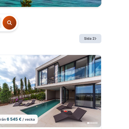
Sida 2
6 545 €
från
/ vecka