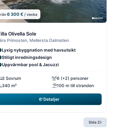
6 300 €
från
/ vecka
6
16
5/16
13/16
14/16
15/16
illa Olivella Sole
ära Primosten, Mellersta Dalmatien
Lyxig nybyggnation med havsutsikt
Stiligt inredningsdesign
Uppvärmbar pool & Jacuzzi
3 Sovrum
6 (+2) personer
340 m²
100 m till stranden
Detaljer
Sida 2