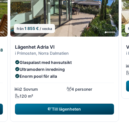
1 855 €
från
/ vecka
4/16
5/16
4/16
5/1
6
Lägenhet Adria VI
V
.8
i Primosten, Norra Dalmatien
i
Glaspalast med havsutsikt
Ultramodern inredning
Enorm pool för alla
2 Sovrum
4 personer
120 m²
Till lägenheten