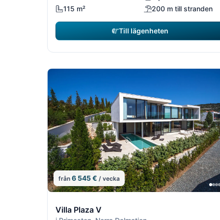
115 m²
200 m till stranden
Till lägenheten
6 545 €
från
/ vecka
10/16
Villa Plaza V