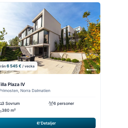
6 545 €
från
/ vecka
6
/16
7/16
8/16
9/16
illa Plaza IV
 Primosten, Norra Dalmatien
3 Sovrum
6 personer
380 m²
Detaljer