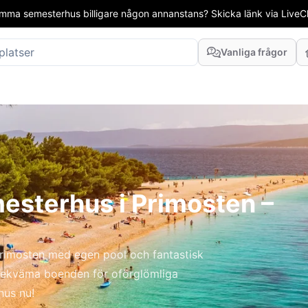
mma semesterhus billigare någon annanstans? Skicka länk via LiveCha
Vanliga frågor
esterhus i Primosten –
rimosten med egen pool och fantastisk
bekväma boenden för oförglömliga
hus nu!