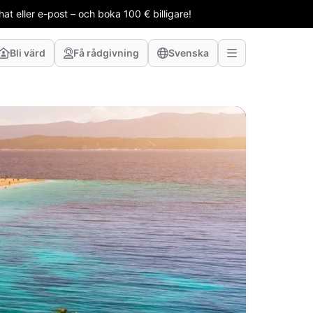
t eller e-post – och boka 100 € billigare!
Bli värd
Få rådgivning
Svenska