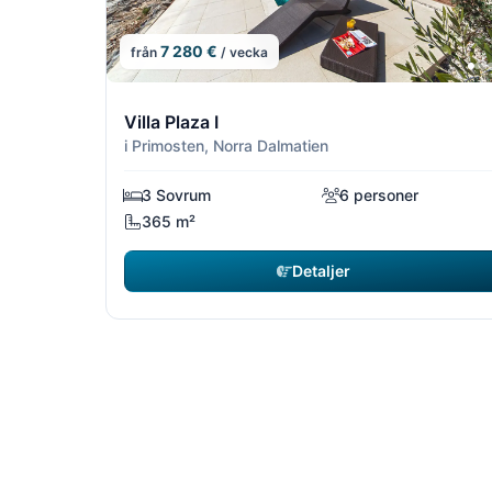
7 280 €
från
/ vecka
13/16
Villa Plaza I
i Primosten, Norra Dalmatien
3 Sovrum
6 personer
365 m²
Detaljer