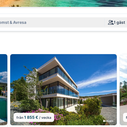
mst & Avresa
1 gäst
1 855 €
från
/ vecka