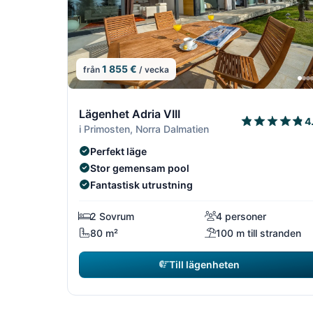
1 855 €
från
/ vecka
4/16
Lägenhet Adria VIII
4
i Primosten, Norra Dalmatien
Perfekt läge
Stor gemensam pool
Fantastisk utrustning
2 Sovrum
4 personer
80 m²
100 m till stranden
Till lägenheten