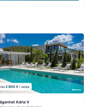
2 800 €
från
/ vecka
6
16
2/16
10/16
11/16
12/16
ägenhet Adria V