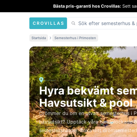
Bästa pris-garanti hos Crovillas:
Sett sa
CROVILLAS
Startsida
Semesterhus i Primosten
Hyra bekvämt sem
Havsutsikt & pool
Drömmer du om en utvalt semesterhus i P
havsutsikt? Upptäck våra handplockade 
semesterstunder. Boka ditt drömsemester