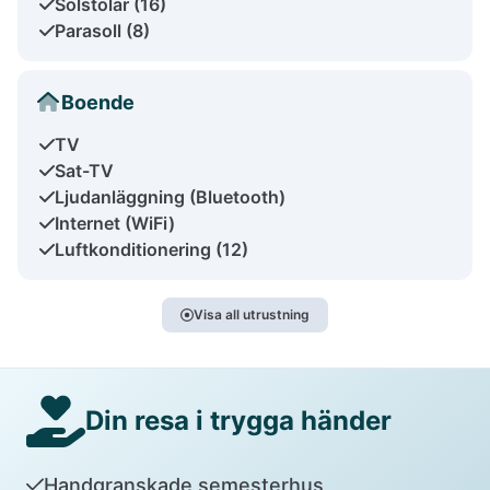
Solstolar (16)
Parasoll (8)
Boende
TV
Sat-TV
Ljudanläggning (Bluetooth)
Internet (WiFi)
Luftkonditionering (12)
Visa all utrustning
Din resa i trygga händer
Handgranskade semesterhus