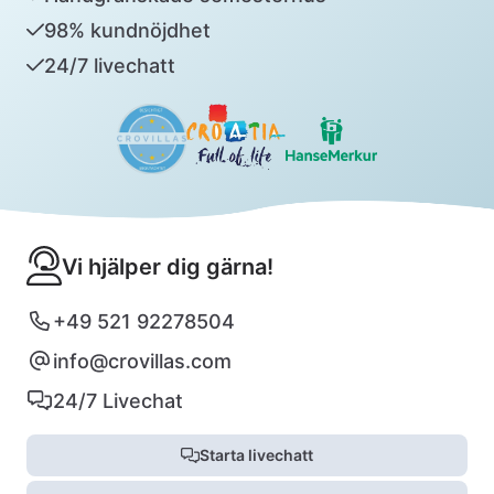
98% kundnöjdhet
24/7 livechatt
Vi hjälper dig gärna!
+49 521 92278504
info@crovillas.com
24/7 Livechat
Starta livechatt