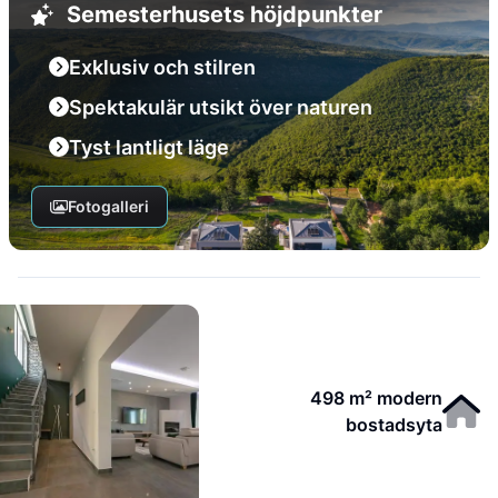
Semesterhusets höjdpunkter
Exklusiv och stilren
Spektakulär utsikt över naturen
Tyst lantligt läge
Fotogalleri
498 m² modern
bostadsyta