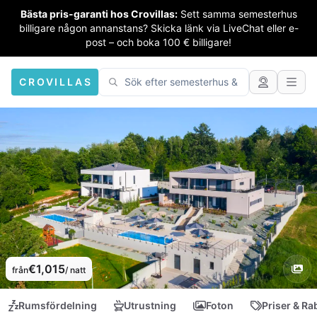
Bästa pris-garanti hos Crovillas:
Sett samma semesterhus
billigare någon annanstans? Skicka länk via LiveChat eller e-
post – och boka 100 € billigare!
CROVILLAS
€1,015
från
/ natt
Rumsfördelning
Utrustning
Foton
Priser & Ra