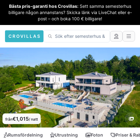
Bästa pris-garanti hos Crovillas:
Sett samma semesterhus
billigare någon annanstans? Skicka länk via LiveChat eller e-
post – och boka 100 € billigare!
CROVILLAS
€1,015
från
/ natt
Rumsfördelning
Utrustning
Foton
Priser & Ra