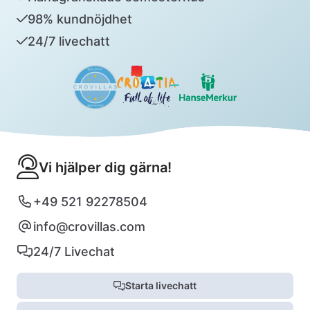
98% kundnöjdhet
24/7 livechatt
Vi hjälper dig gärna!
+49 521 92278504
info@crovillas.com
24/7 Livechat
Starta livechatt