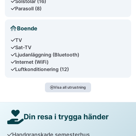
Solstolar (16)
Parasoll (8)
Boende
TV
Sat-TV
Ljudanläggning (Bluetooth)
Internet (WiFi)
Luftkonditionering (12)
Visa all utrustning
Din resa i trygga händer
Handgranskade semesterhus