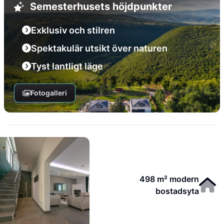
Semesterhusets höjdpunkter
Exklusiv och stilren
Spektakulär utsikt över naturen
Tyst lantligt läge
Fotogalleri
498 m² modern
bostadsyta