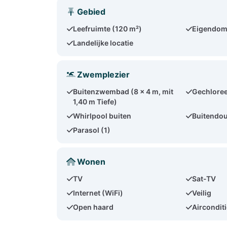
Gebied
Leefruimte (120 m²)
Eigendom 
Landelijke locatie
Zwemplezier
Buitenzwembad (8 x 4 m, mit
Gechloree
1,40 m Tiefe)
Whirlpool buiten
Buitendo
Parasol (1)
Wonen
TV
Sat-TV
Internet (WiFi)
Veilig
Open haard
Aircondit