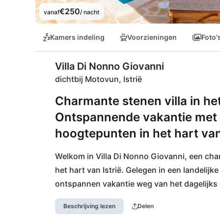
€250
vanaf
/ nacht
Kamers indeling
Voorzieningen
Foto'
Villa Di Nonno Giovanni
dichtbij Motovun, Istrië
Charmante stenen villa in he
Ontspannende vakantie met z
hoogtepunten in het hart van 
Welkom in Villa Di Nonno Giovanni, een charm
het hart van Istrië. Gelegen in een landelijke 
ontspannen vakantie weg van het dagelijks 
bruisende ervaring in de jacuzzi - hier blij
Beschrijving lezen
Delen