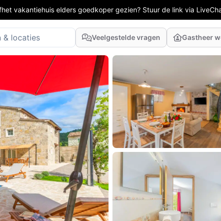
fhet vakantiehuis elders goedkoper gezien? Stuur de link via LiveCh
Veelgestelde vragen
Gastheer 