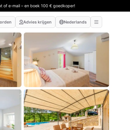
at of e-mail – en boek 100 € goedkoper!
worden
Advies krijgen
Nederlands