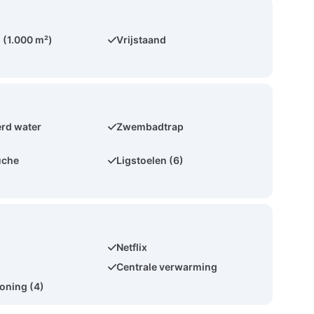
(1.000 m²)
Vrijstaand
rd water
Zwembadtrap
uche
Ligstoelen (6)
Netflix
Centrale verwarming
ioning (4)