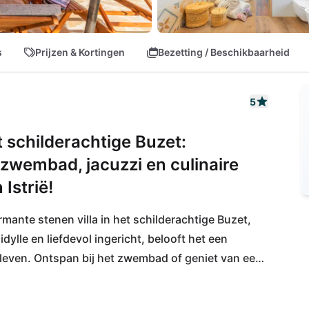
s
Prijzen & Kortingen
Bezetting / Beschikbaarheid
5
t schilderachtige Buzet:
wembad, jacuzzi en culinaire
Istrië!
ante stenen villa in het schilderachtige Buzet, 
idylle en liefdevol ingericht, belooft het een 
leven. Ontspan bij het zwembad of geniet van een 
ven geen wensen onvervuld!
