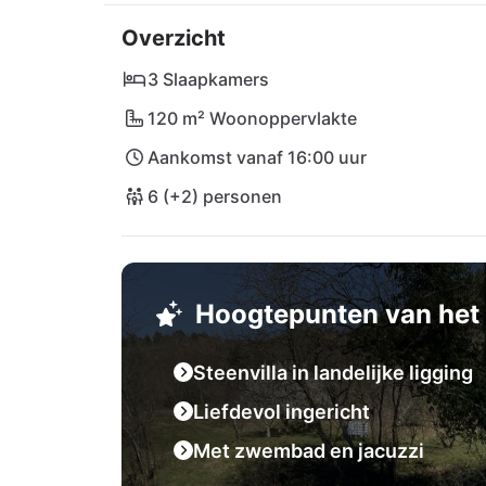
In de directe nabijheid trekt een restaurant 
Overzicht
voorziening is de supermarkt Plodine snel t
historische Motovun of geniet van de natuu
3 Slaapkamers
aangetrokken tot het strand of het levendige
120 m² Woonoppervlakte
Luchthavens in Pula en Rijeka bieden bove
Aankomst vanaf 16:00 uur
6 (+2) personen
Hoogtepunten van het 
Steenvilla in landelijke ligging
Liefdevol ingericht
Met zwembad en jacuzzi