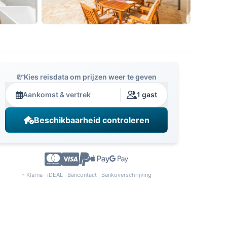
Kies reisdata om prijzen weer te geven
Aankomst & vertrek
1 gast
Beschikbaarheid controleren
+ Klarna · iDEAL · Bancontact · Bankoverschrijving