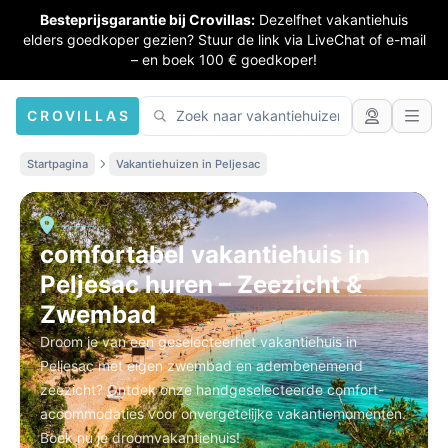
Besteprijsgarantie bij Crovillas:
Dezelfhet vakantiehuis
elders goedkoper gezien? Stuur de link via LiveChat of e-mail
– en boek 100 € goedkoper!
CROVILLAS
Startpagina
Vakantiehuizen in Peljesac
comfortabel vakantiehuis in
Peljesac huren – Zeezicht &
Zwembad
Droom je van een geselecteerhet vakantiehuis in
Peljesac met eigen zwembad en adembenemend
zeezicht? Ontdek onze handgeselecteerde comfort-
accommodaties voor onvergetelijke vakantiemomenten.
Boek nu je droomvakantiehuis!