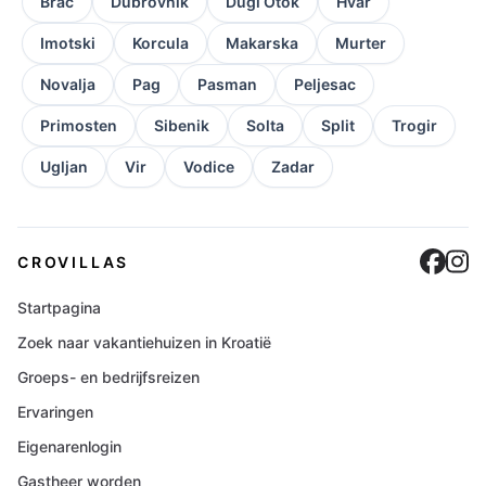
Brac
Dubrovnik
Dugi Otok
Hvar
Imotski
Korcula
Makarska
Murter
Novalja
Pag
Pasman
Peljesac
Primosten
Sibenik
Solta
Split
Trogir
Ugljan
Vir
Vodice
Zadar
Cro
C
CROVILLAS
Startpagina
Zoek naar vakantiehuizen in Kroatië
Groeps- en bedrijfsreizen
Ervaringen
Eigenarenlogin
Gastheer worden