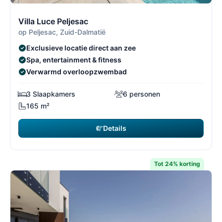
3/4
3
Villa Luce Peljesac
op Peljesac, Zuid-Dalmatië
Exclusieve locatie direct aan zee
Spa, entertainment & fitness
Verwarmd overloopzwembad
3 Slaapkamers
6 personen
165 m²
Details
Tot 24% korting