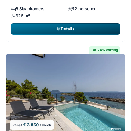
6 Slaapkamers
12 personen
326 m²
Details
Tot 24% korting
€ 3.850
vanaf
/ week