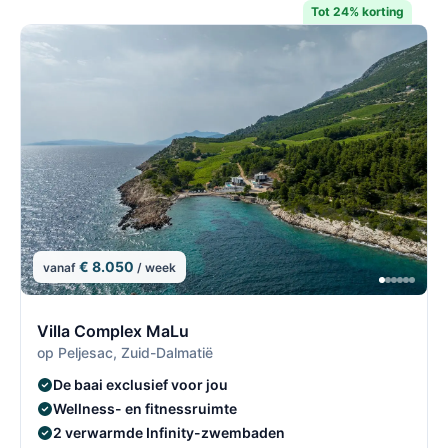
Tot 24% korting
€ 8.050
vanaf
/ week
2/4
2
Villa Complex MaLu
op Peljesac, Zuid-Dalmatië
De baai exclusief voor jou
Wellness- en fitnessruimte
2 verwarmde Infinity-zwembaden