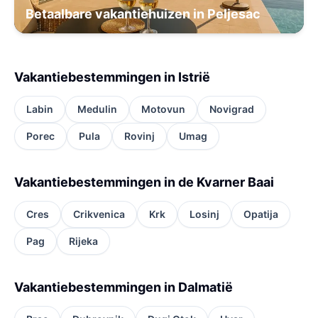
Betaalbare vakantiehuizen in Peljesac
Vakantiebestemmingen in Istrië
Labin
Medulin
Motovun
Novigrad
Porec
Pula
Rovinj
Umag
Vakantiebestemmingen in de Kvarner Baai
Cres
Crikvenica
Krk
Losinj
Opatija
Pag
Rijeka
Vakantiebestemmingen in Dalmatië