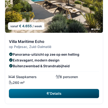
€ 4.655
vanaf
/ week
1/4
1
Villa Maritime Echo
op Peljesac, Zuid-Dalmatië
Panorama-uitzicht op zee op een helling
Extravagant, modern design
Buitenzwembad & Strandnabijheid
4 Slaapkamers
8 personen
260 m²
Details