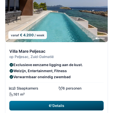
€ 4.200
vanaf
/ week
4/4
4
Villa Mare Peljesac
op Peljesac, Zuid-Dalmatië
Exclusieve eenzame ligging aan de kust.
Welzijn, Entertainment, Fitness
Verwarmbaar oneindig zwembad
3 Slaapkamers
6 personen
161 m²
Details