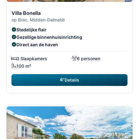
3/30
3
Villa Bonella
op Brac, Midden-Dalmatië
Stedelijke flair
Gezellige binnenhuisinrichting
Direct aan de haven
3 Slaapkamers
6 personen
100 m²
Details