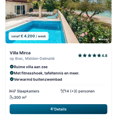
€ 4.200
vanaf
/ week
4/30
4
Villa Mirca
4.8
op Brac, Midden-Dalmatië
Ruime villa aan zee
Met fitnesshoek, tafeltennis en meer.
Verwarmd buitenzwembad
7 Slaapkamers
14 (+3) personen
300 m²
Details