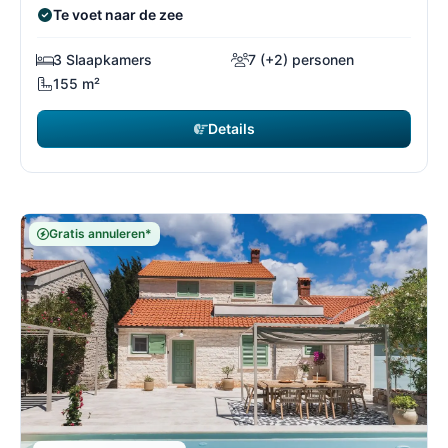
Te voet naar de zee
3 Slaapkamers
7 (+2) personen
155 m²
Details
Gratis annuleren*