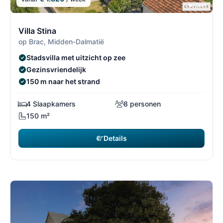
9/30
9
Villa Stina
op Brac, Midden-Dalmatië
Stadsvilla met uitzicht op zee
Gezinsvriendelijk
150 m naar het strand
4 Slaapkamers
8 personen
150 m²
Details