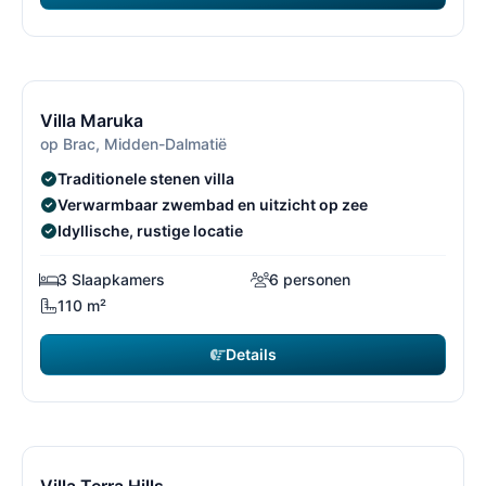
€ 1.750
vanaf
/ week
11/30
1
Villa Maruka
op Brac, Midden-Dalmatië
Traditionele stenen villa
Verwarmbaar zwembad en uitzicht op zee
Idyllische, rustige locatie
3 Slaapkamers
6 personen
110 m²
Details
€ 3.493
vanaf
/ week
12/30
1