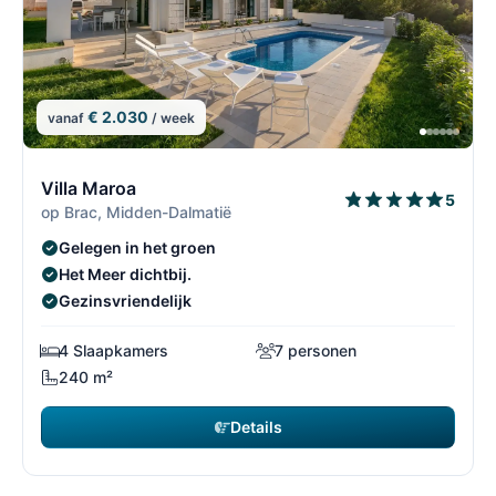
€ 2.030
vanaf
/ week
1/30
1
Villa Maroa
5
op Brac, Midden-Dalmatië
Gelegen in het groen
Het Meer dichtbij.
Gezinsvriendelijk
4 Slaapkamers
7 personen
240 m²
Details