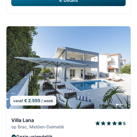
Details
€ 2.555
vanaf
/ week
8/30
8
Villa Lana
5
op Brac, Midden-Dalmatië
Gezin-vriendelijk