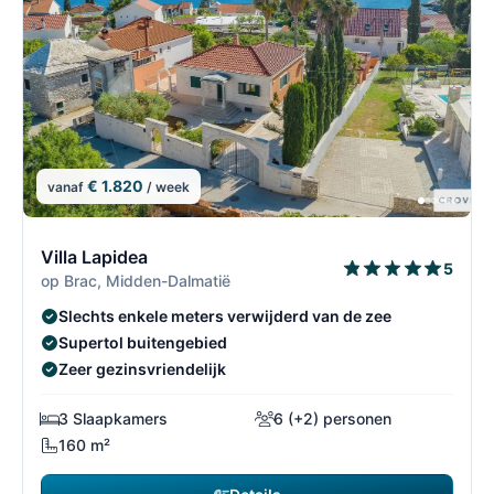
€ 1.820
vanaf
/ week
7/30
7
Villa Lapidea
5
op Brac, Midden-Dalmatië
Slechts enkele meters verwijderd van de zee
Supertol buitengebied
Zeer gezinsvriendelijk
3 Slaapkamers
6 (+2) personen
160 m²