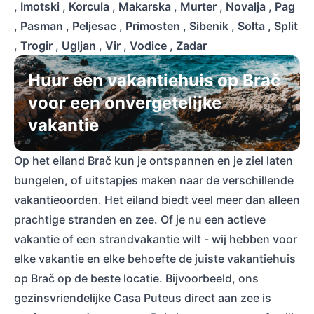
,
Imotski
,
Korcula
,
Makarska
,
Murter
,
Novalja
,
Pag
,
Pasman
,
Peljesac
,
Primosten
,
Sibenik
,
Solta
,
Split
,
Trogir
,
Ugljan
,
Vir
,
Vodice
,
Zadar
Huur een vakantiehuis op Brač
voor een onvergetelijke
vakantie
Op het eiland Brač kun je ontspannen en je ziel laten
bungelen, of uitstapjes maken naar de verschillende
vakantieoorden. Het eiland biedt veel meer dan alleen
prachtige stranden en zee. Of je nu een actieve
vakantie of een strandvakantie wilt - wij hebben voor
elke vakantie en elke behoefte de juiste vakantiehuis
op Brač op de beste locatie. Bijvoorbeeld, ons
gezinsvriendelijke Casa Puteus direct aan zee is