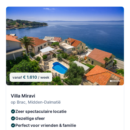
€ 1.610
vanaf
/ week
2/30
2
Villa Miravi
op Brac, Midden-Dalmatië
Zeer spectaculaire locatie
Gezellige sfeer
Perfect voor vrienden & familie