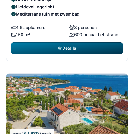
Liefdevol ingericht
Mediterrane tuin met zwembad
4 Slaapkamers
8 personen
150 m²
600 m naar het strand
Details
€ 1.820
vanaf
/ week