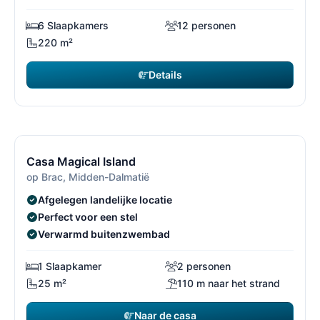
6 Slaapkamers
12 personen
220 m²
Details
€ 1.400
vanaf
/ week
14/30
1
Gratis annuleren*
Casa Magical Island
op Brac, Midden-Dalmatië
Afgelegen landelijke locatie
Perfect voor een stel
Verwarmd buitenzwembad
1 Slaapkamer
2 personen
25 m²
110 m naar het strand
Naar de casa