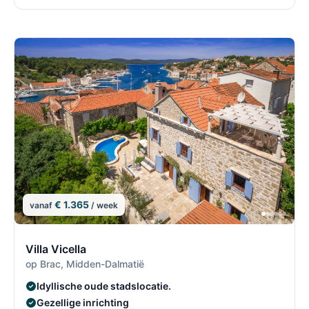
€ 1.365
vanaf
/ week
5/30
5
Villa Vicella
op Brac, Midden-Dalmatië
Idyllische oude stadslocatie.
Gezellige inrichting