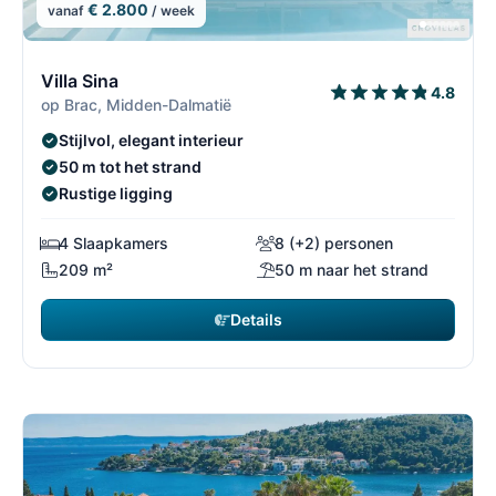
€ 2.800
vanaf
/ week
6/30
6
Villa Sina
4.8
op Brac, Midden-Dalmatië
Stijlvol, elegant interieur
50 m tot het strand
Rustige ligging
4 Slaapkamers
8 (+2) personen
209 m²
50 m naar het strand
Details