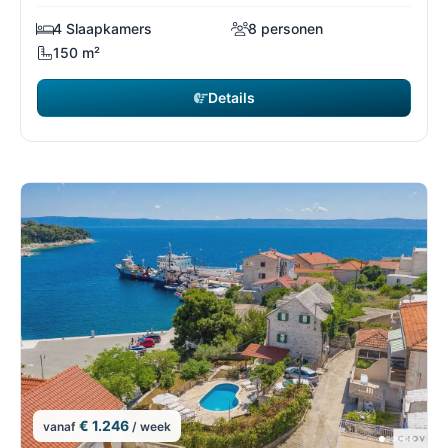
4 Slaapkamers
8 personen
150 m²
Details
€ 1.246
vanaf
/ week