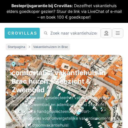
Besteprijsgarantie bij Crovillas:
Dezelfhet vakantiehuis
elders goedkoper gezien? Stuur de link via LiveChat of e-mail
– en boek 100 € goedkoper!
CROVILLAS
Startpagina
Vakantiehuizen in Brac
comfortabel vakantiehuis in
Brac huren – Zeezicht &
Zwembad
Droom je van een geselecteerhet vakantiehuis in Brac
met eigen zwembad en adembenemend zeezicht?
Ontdek onze handgeselecteerde comfort-
accommodaties voor onvergetelijke vakantiemomenten.
Boek nu je droomvakantiehuis!