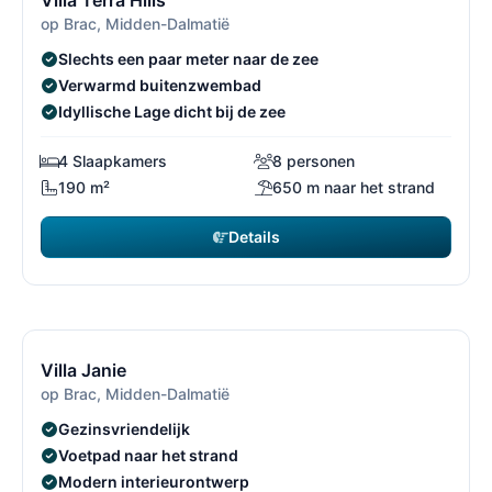
Villa Terra Hills
op Brac, Midden-Dalmatië
Slechts een paar meter naar de zee
Verwarmd buitenzwembad
Idyllische Lage dicht bij de zee
4 Slaapkamers
8 personen
190 m²
650 m naar het strand
Details
€ 3.290
vanaf
/ week
13/30
1
Gratis annuleren*
Villa Janie
op Brac, Midden-Dalmatië
Gezinsvriendelijk
Voetpad naar het strand
Modern interieurontwerp