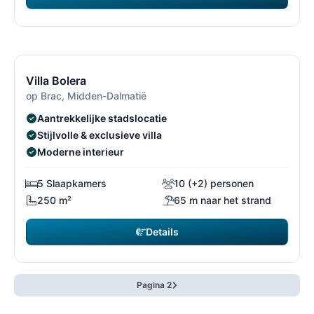
€ 3.500
vanaf
/ week
15/30
1
Villa Bolera
op Brac, Midden-Dalmatië
Aantrekkelijke stadslocatie
Stijlvolle & exclusieve villa
Moderne interieur
5 Slaapkamers
10 (+2) personen
250 m²
65 m naar het strand
Details
Pagina 2