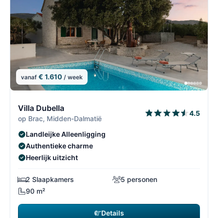
€ 1.610
vanaf
/ week
10/30
1
Villa Dubella
4.5
op Brac, Midden-Dalmatië
Landleijke Alleenligging
Authentieke charme
Heerlijk uitzicht
2 Slaapkamers
5 personen
90 m²
Details