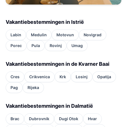
Vakantiebestemmingen in Istrië
Labin
Medulin
Motovun
Novigrad
Porec
Pula
Rovinj
Umag
Vakantiebestemmingen in de Kvarner Baai
Cres
Crikvenica
Krk
Losinj
Opatija
Pag
Rijeka
Vakantiebestemmingen in Dalmatië
Brac
Dubrovnik
Dugi Otok
Hvar