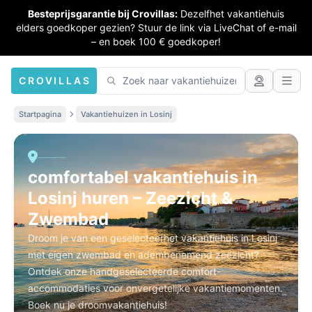
Besteprijsgarantie bij Crovillas:
Dezelfhet vakantiehuis
elders goedkoper gezien? Stuur de link via LiveChat of e-mail
– en boek 100 € goedkoper!
CROVILLAS
Startpagina
Vakantiehuizen in Losinj
comfortabel vakantiehuis in
Losinj huren – Zeezicht &
Zwembad
Droom je van een geselecteerhet vakantiehuis in Losinj
met eigen zwembad en adembenemend zeezicht?
Ontdek onze handgeselecteerde comfort-
accommodaties voor onvergetelijke vakantiemomenten.
Boek nu je droomvakantiehuis!