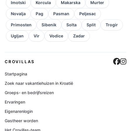
Imotski
Korcula
Makarska
Murter
Novalja
Pag
Pasman
Peljesac
Primosten
Sibenik
Solta
Split
Trogir
Ugljan
Vir
Vodice
Zadar
Cro
C
CROVILLAS
Startpagina
Zoek naar vakantiehuizen in Kroatië
Groeps- en bedrijfsreizen
Ervaringen
Eigenarenlogin
Gastheer worden
Het Crovillas-team