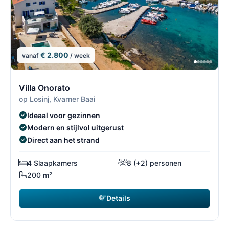
€ 2.800
vanaf
/ week
1/1
1
Villa Onorato
op Losinj, Kvarner Baai
Ideaal voor gezinnen
Modern en stijlvol uitgerust
Direct aan het strand
4 Slaapkamers
8 (+2) personen
200 m²
Details