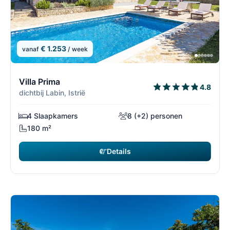
€ 1.253
vanaf
/ week
4/69
4
Villa Prima
4.8
dichtbij Labin, Istrië
4 Slaapkamers
8 (+2) personen
180 m²
Details