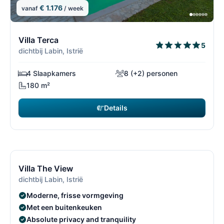
€ 1.176
vanaf
/ week
10/69
1
Villa Terca
5
dichtbij Labin, Istrië
4 Slaapkamers
8 (+2) personen
180 m²
Details
€ 1.001
vanaf
/ week
11/69
1
Villa The View
dichtbij Labin, Istrië
Moderne, frisse vormgeving
Met een buitenkeuken
Absolute privacy and tranquility