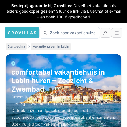
Besteprijsgarantie bij Crovillas:
Dezelfhet vakantiehuis
elders goedkoper gezien? Stuur de link via LiveChat of e-mail
– en boek 100 € goedkoper!
CROVILLAS
Startpagina
Vakantiehuizen in Labin
comfortabel vakantiehuis in
Labin huren – Zeezicht &
Zwembad
Droom je van een geselecteerhet vakantiehuis in Labin
met eigen zwembad en adembenemend zeezicht?
Ontdek onze handgeselecteerde comfort-
accommodaties voor onvergetelijke vakantiemomenten.
Boek nu je droomvakantiehuis!