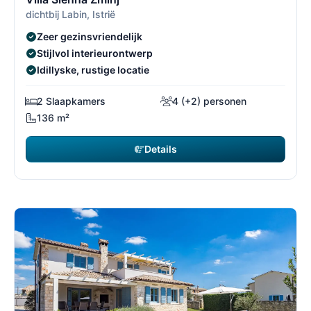
dichtbij Labin, Istrië
Zeer gezinsvriendelijk
Stijlvol interieurontwerp
Idillyske, rustige locatie
2 Slaapkamers
4 (+2) personen
136 m²
Details