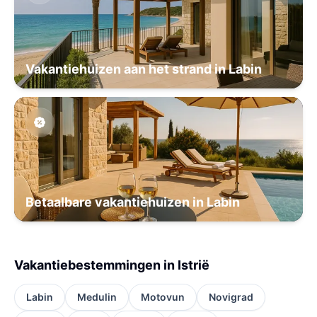
Vakantiehuizen aan het strand in Labin
Betaalbare vakantiehuizen in Labin
Vakantiebestemmingen in Istrië
Labin
Medulin
Motovun
Novigrad