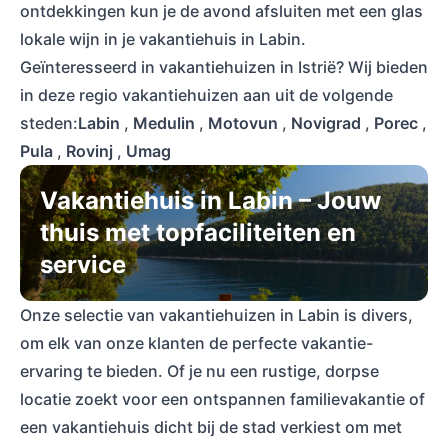
ontdekkingen kun je de avond afsluiten met een glas
lokale wijn in je vakantiehuis in Labin.
Geïnteresseerd in vakantiehuizen in Istrië? Wij bieden
in deze regio vakantiehuizen aan uit de volgende
steden:
Labin
,
Medulin
,
Motovun
,
Novigrad
,
Porec
,
Pula
,
Rovinj
,
Umag
Vakantiehuis in Labin – Jouw
thuis met topfaciliteiten en
service
Onze selectie van vakantiehuizen in Labin is divers,
om elk van onze klanten de perfecte vakantie-
ervaring te bieden. Of je nu een rustige, dorpse
locatie zoekt voor een ontspannen familievakantie of
een vakantiehuis dicht bij de stad verkiest om met