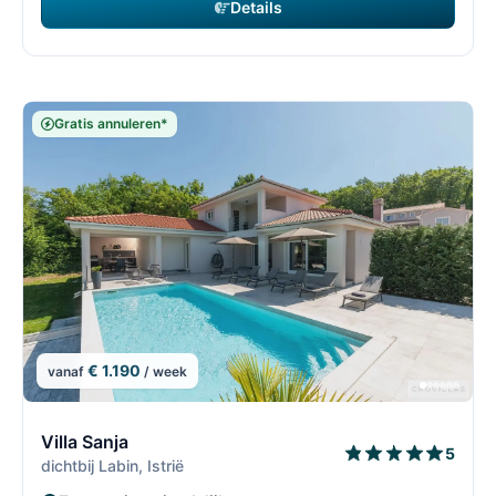
Details
Gratis annuleren*
€ 1.190
vanaf
/ week
6/69
6
Villa Sanja
5
dichtbij Labin, Istrië