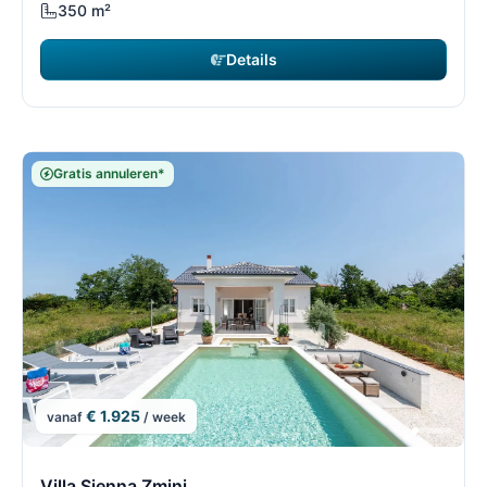
350 m²
Details
Gratis annuleren*
€ 1.925
vanaf
/ week
3/69
3
Villa Sienna Zminj