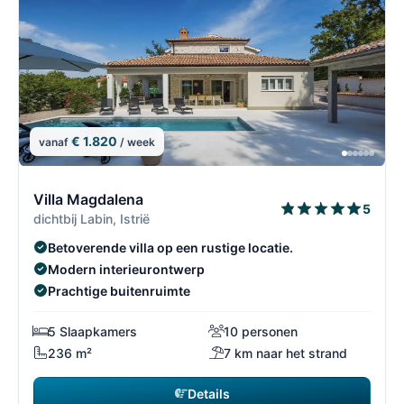
€ 1.820
vanaf
/ week
8/69
8
Villa Magdalena
5
dichtbij Labin, Istrië
Betoverende villa op een rustige locatie.
Modern interieurontwerp
Prachtige buitenruimte
5 Slaapkamers
10 personen
236 m²
7 km naar het strand
Details