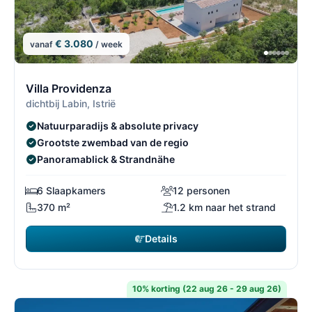
€ 3.080
vanaf
/ week
1/69
1
Villa Providenza
dichtbij Labin, Istrië
Natuurparadijs & absolute privacy
Grootste zwembad van de regio
Panoramablick & Strandnähe
6 Slaapkamers
12 personen
370 m²
1.2 km naar het strand
Details
10% korting (22 aug 26 - 29 aug 26)