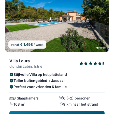
€ 1.498
vanaf
/ week
5/69
5
Villa Laura
5
dichtbij Labin, Istrië
Stijlvolle Villa op het platteland
Toller buitengebied + Jacuzzi
Perfect voor vrienden & familie
3 Slaapkamers
6 (+2) personen
168 m²
9 km naar het strand