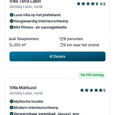
Villa Terra Labin
4.5
dichtbij Labin, Istrië
Luxe villa op het platteland.
Hoogwaardig Interieurontwerp
Met fitness- en saunagedeelte
4 Slaapkamers
8 personen
355 m²
6 km naar het strand
Details
€ 1.498
vanaf
/ week
Tot 10% korting
15/69
1
Villa Mattuzzi
5
dichtbij Labin, Istrië
Idyllische locatie
Modern interieurontwerp
Verwarmbaar zwembad, Jacuzzi, enz.