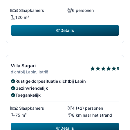
3 Slaapkamers
6 personen
120 m²
Details
€ 1.015
vanaf
/ week
12/69
1
Gratis annuleren*
Villa Sugari
5
dichtbij Labin, Istrië
Rustige dorpssituatie dichtbij Labin
Gezinvriendelijk
Toegankelijk
2 Slaapkamers
4 (+2) personen
75 m²
8 km naar het strand
Details