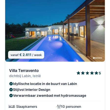
€ 2.611
vanaf
/ week
2/69
2
Villa Terravento
5
dichtbij Labin, Istrië
Idyllische locatie in de buurt van Labin
Stijlvol Interior Design
Verwarmbaar zwembad met hydromassage
5 Slaapkamers
10 personen