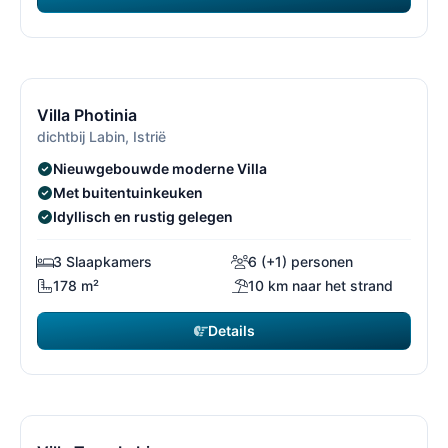
€ 1.050
vanaf
/ week
13/69
1
Villa Photinia
dichtbij Labin, Istrië
Nieuwgebouwde moderne Villa
Met buitentuinkeuken
Idyllisch en rustig gelegen
3 Slaapkamers
6 (+1) personen
178 m²
10 km naar het strand
Details
€ 1.988
vanaf
/ week
14/69
1
Gratis annuleren*