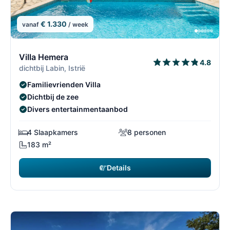
€ 1.330
vanaf
/ week
7/69
7
Villa Hemera
4.8
dichtbij Labin, Istrië
Familievrienden Villa
Dichtbij de zee
Divers entertainmentaanbod
4 Slaapkamers
8 personen
183 m²
Details