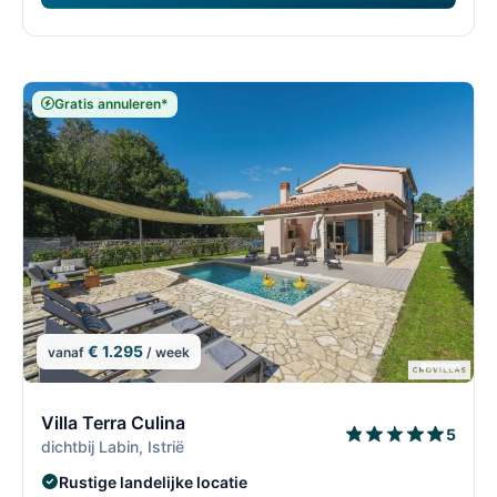
Gratis annuleren*
€ 1.295
vanaf
/ week
9/69
9
Villa Terra Culina
5
dichtbij Labin, Istrië
Rustige landelijke locatie