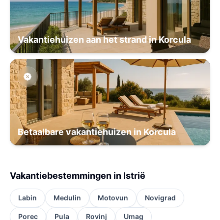
Vakantiehuizen aan het strand in Korcula
Betaalbare vakantiehuizen in Korcula
Vakantiebestemmingen in Istrië
Labin
Medulin
Motovun
Novigrad
Porec
Pula
Rovinj
Umag