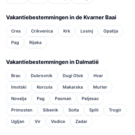
Vakantiebestemmingen in de Kvarner Baai
Cres
Crikvenica
Krk
Losinj
Opatija
Pag
Rijeka
Vakantiebestemmingen in Dalmatië
Brac
Dubrovnik
Dugi Otok
Hvar
Imotski
Korcula
Makarska
Murter
Novalja
Pag
Pasman
Peljesac
Primosten
Sibenik
Solta
Split
Trogir
Ugljan
Vir
Vodice
Zadar