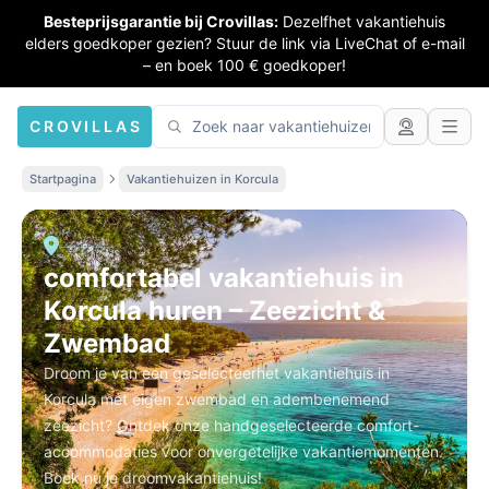
Besteprijsgarantie bij Crovillas:
Dezelfhet vakantiehuis
elders goedkoper gezien? Stuur de link via LiveChat of e-mail
– en boek 100 € goedkoper!
CROVILLAS
Startpagina
Vakantiehuizen in Korcula
comfortabel vakantiehuis in
Korcula huren – Zeezicht &
Zwembad
Droom je van een geselecteerhet vakantiehuis in
Korcula met eigen zwembad en adembenemend
zeezicht? Ontdek onze handgeselecteerde comfort-
accommodaties voor onvergetelijke vakantiemomenten.
Boek nu je droomvakantiehuis!