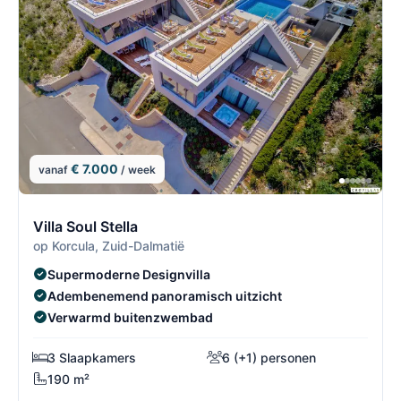
€ 7.000
vanaf
/ week
4/7
4
Villa Soul Stella
op Korcula, Zuid-Dalmatië
Supermoderne Designvilla
Adembenemend panoramisch uitzicht
Verwarmd buitenzwembad
3 Slaapkamers
6 (+1) personen
190 m²