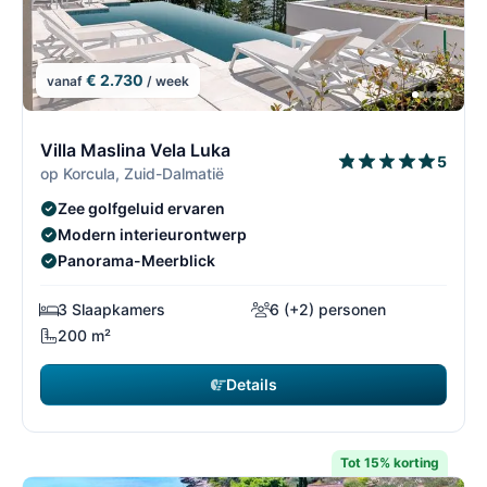
€ 2.730
vanaf
/ week
1/7
1
Villa Maslina Vela Luka
5
op Korcula, Zuid-Dalmatië
Zee golfgeluid ervaren
Modern interieurontwerp
Panorama-Meerblick
3 Slaapkamers
6 (+2) personen
200 m²
Details
Tot 15% korting