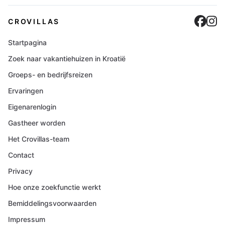
Cro
C
CROVILLAS
Startpagina
Zoek naar vakantiehuizen in Kroatië
Groeps- en bedrijfsreizen
Ervaringen
Eigenarenlogin
Gastheer worden
Het Crovillas-team
Contact
Privacy
Hoe onze zoekfunctie werkt
Bemiddelingsvoorwaarden
Impressum