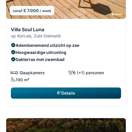
€ 7.000
vanaf
/ week
5/7
5
Villa Soul Luna
op Korcula, Zuid-Dalmatië
Adembenemend uitzicht op zee
Hoogwaardige uitrusting
Dakterras met zwembad
3 Slaapkamers
6 (+1) personen
190 m²
Details