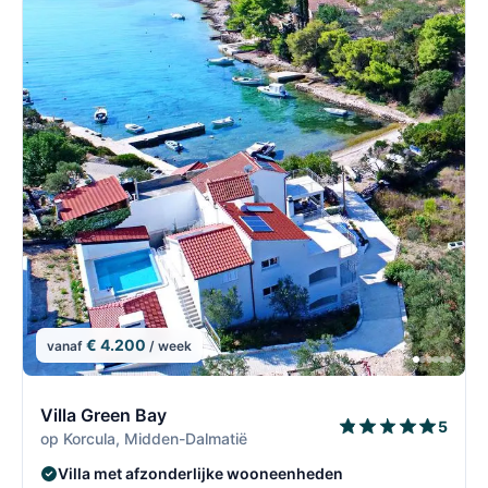
€ 4.200
vanaf
/ week
2/7
2
Villa Green Bay
5
op Korcula, Midden-Dalmatië
Villa met afzonderlijke wooneenheden