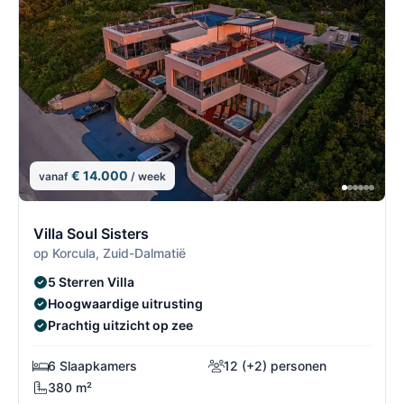
€ 14.000
vanaf
/ week
6/7
6
Villa Soul Sisters
op Korcula, Zuid-Dalmatië
5 Sterren Villa
Hoogwaardige uitrusting
Prachtig uitzicht op zee
6 Slaapkamers
12 (+2) personen
380 m²