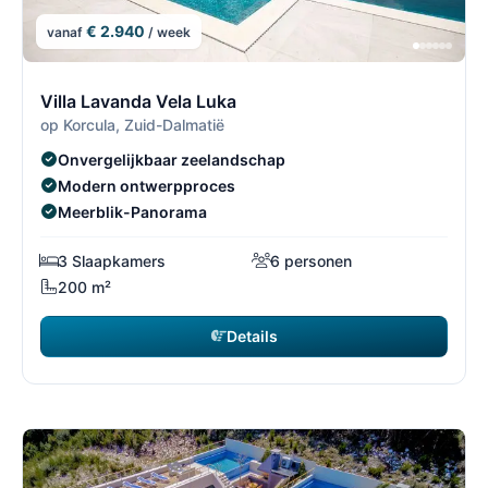
€ 2.940
vanaf
/ week
3/7
3
Villa Lavanda Vela Luka
op Korcula, Zuid-Dalmatië
Onvergelijkbaar zeelandschap
Modern ontwerpproces
Meerblik-Panorama
3 Slaapkamers
6 personen
200 m²
Details