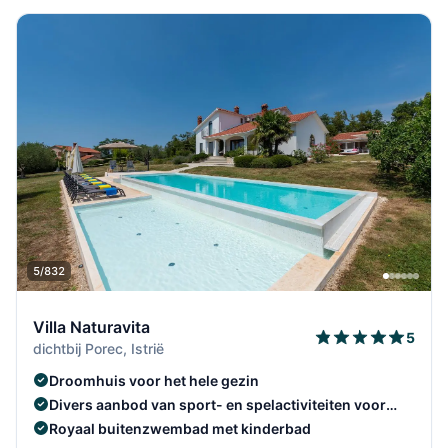
5/832
Villa Naturavita
5
dichtbij Porec, Istrië
Droomhuis voor het hele gezin
Divers aanbod van sport- en spelactiviteiten voor
elke leeftijd.
Royaal buitenzwembad met kinderbad