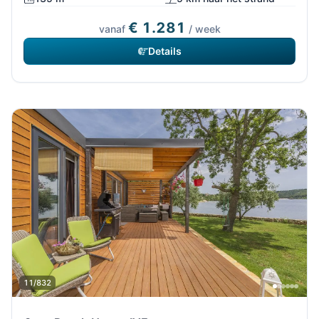
€ 1.281
vanaf
/ week
Details
11/832