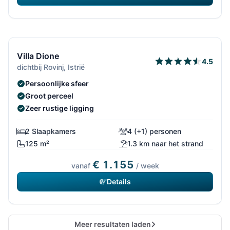
15/832
Gratis annuleren*
Villa Dione
4.5
dichtbij Rovinj, Istrië
Persoonlijke sfeer
Groot perceel
Zeer rustige ligging
2 Slaapkamers
4 (+1) personen
125 m²
1.3 km naar het strand
€ 1.155
vanaf
/ week
Details
Meer resultaten laden