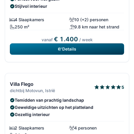
Stijlvol interieur
4 Slaapkamers
10 (+2) personen
250 m²
9.8 km naar het strand
€ 1.400
vanaf
/ week
Details
13/832
Gratis annuleren*
Villa Flego
5
dichtbij Motovun, Istrië
Temidden van prachtig landschap
Geweldige uitzichten op het platteland
Gezellig interieur
2 Slaapkamers
4 personen