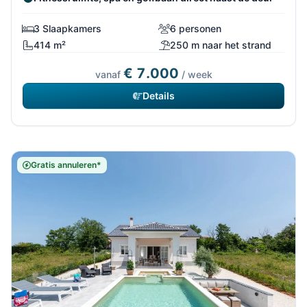
3 Slaapkamers
6 personen
414 m²
250 m naar het strand
€ 7.000
vanaf
/ week
Details
Gratis annuleren*