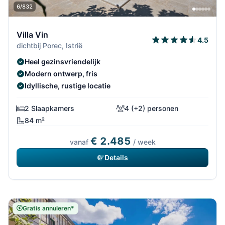
6/832
Villa Vin
4.5
dichtbij Porec, Istrië
Heel gezinsvriendelijk
Modern ontwerp, fris
Idyllische, rustige locatie
2 Slaapkamers
4 (+2) personen
84 m²
€ 2.485
vanaf
/ week
Details
Gratis annuleren*