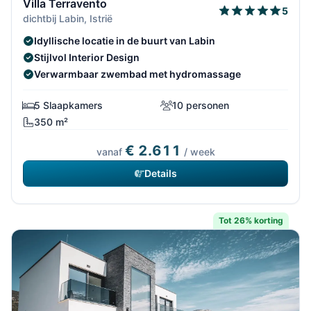
Villa Terravento
5
dichtbij Labin, Istrië
Idyllische locatie in de buurt van Labin
Stijlvol Interior Design
Verwarmbaar zwembad met hydromassage
5 Slaapkamers
10 personen
350 m²
€ 2.611
vanaf
/ week
Details
Tot 26% korting