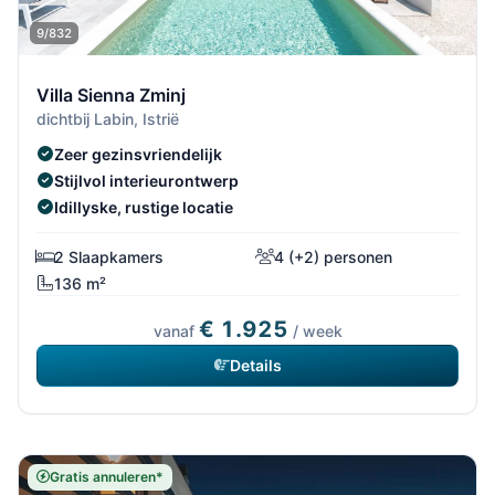
9/832
Villa Sienna Zminj
dichtbij Labin, Istrië
Zeer gezinsvriendelijk
Stijlvol interieurontwerp
Idillyske, rustige locatie
2 Slaapkamers
4 (+2) personen
136 m²
€ 1.925
vanaf
/ week
Details
Gratis annuleren*