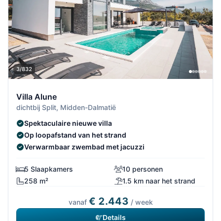
3/832
Villa Alune
dichtbij Split, Midden-Dalmatië
Spektaculaire nieuwe villa
Op loopafstand van het strand
Verwarmbaar zwembad met jacuzzi
5 Slaapkamers
10 personen
258 m²
1.5 km naar het strand
€ 2.443
vanaf
/ week
Details