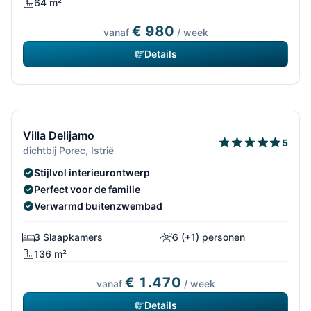
64 m²
€ 980
vanaf
/ week
Details
14/832
Villa Delijamo
5
dichtbij Porec, Istrië
Stijlvol interieurontwerp
Perfect voor de familie
Verwarmd buitenzwembad
3 Slaapkamers
6 (+1) personen
136 m²
€ 1.470
vanaf
/ week
Details