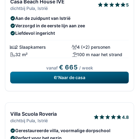
Casa Beach House IVE
5
dichtbij Pula, Istrië
Aan de zuidpunt van Istrië
Verzorgd in de eerste lijn aan zee
Liefdevol ingericht
2 Slaapkamers
4 (+2) personen
32 m²
100 m naar het strand
€ 665
vanaf
/ week
Naar de casa
12/832
Villa Scuola Roveria
4.8
dichtbij Pula, Istrië
Gerestaureerde villa, voormalige dorpschool
Perfect voor het gezin