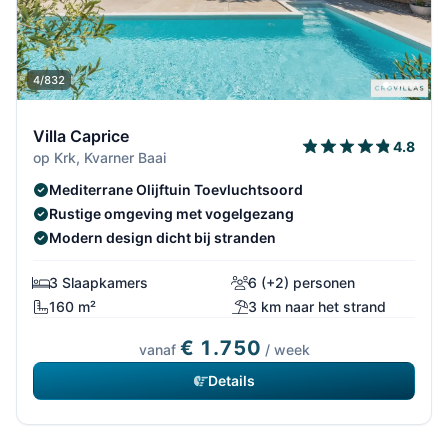
4/832
Villa Caprice
4.8
op Krk, Kvarner Baai
Mediterrane Olijftuin Toevluchtsoord
Rustige omgeving met vogelgezang
Modern design dicht bij stranden
3 Slaapkamers
6 (+2) personen
160 m²
3 km naar het strand
€ 1.750
vanaf
/ week
Details