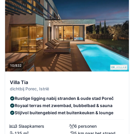
10/832
Villa Tia
dichtbij Porec, Istrië
Rustige ligging nabij stranden & oude stad Poreč
Royaal terras met zwembad, bubbelbad & sauna
Stijlvol buitengebied met buitenkeuken & lounge
3 Slaapkamers
6 personen
135 m²
5 km naar het strand