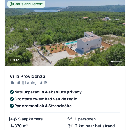
Gratis annuleren*
1/832
Villa Providenza
dichtbij Labin, Istrië
Natuurparadijs & absolute privacy
Grootste zwembad van de regio
Panoramablick & Strandnähe
6 Slaapkamers
12 personen
370 m²
1.2 km naar het strand