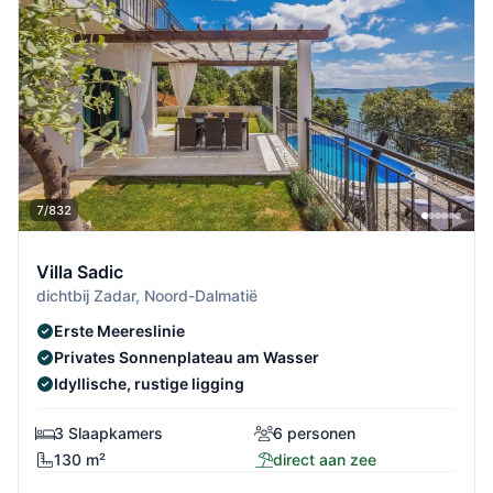
7/832
Villa Sadic
dichtbij Zadar, Noord-Dalmatië
Erste Meereslinie
Privates Sonnenplateau am Wasser
Idyllische, rustige ligging
3 Slaapkamers
6 personen
130 m²
direct aan zee