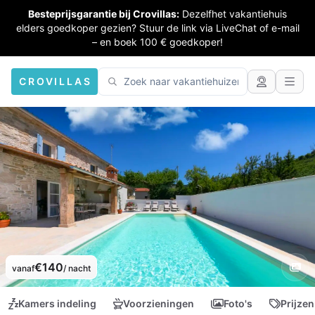
Besteprijsgarantie bij Crovillas:
Dezelfhet vakantiehuis
elders goedkoper gezien? Stuur de link via LiveChat of e-mail
– en boek 100 € goedkoper!
CROVILLAS
€140
vanaf
/ nacht
Kamers indeling
Voorzieningen
Foto's
Prijzen