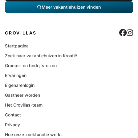
Meer vakantiehuizen vinden
Cro
C
CROVILLAS
Startpagina
Zoek naar vakantiehuizen in Kroatië
Groeps- en bedrijfsreizen
Ervaringen
Eigenarenlogin
Gastheer worden
Het Crovillas-team
Contact
Privacy
Hoe onze zoekfunctie werkt