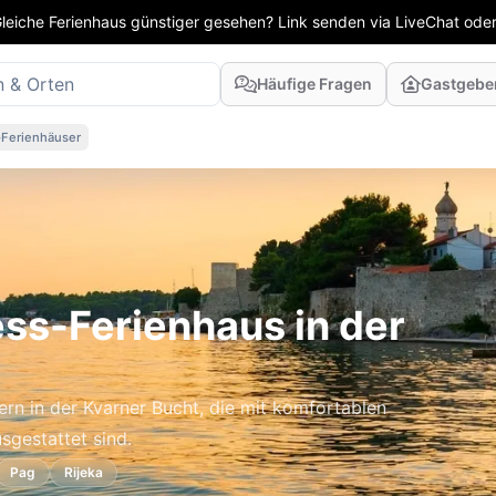
leiche Ferienhaus günstiger gesehen? Link senden via LiveChat oder
Häufige Fragen
Gastgebe
-Ferienhäuser
ss-Ferienhaus in der
rn in der Kvarner Bucht, die mit komfortablen
gestattet sind.
Pag
Rijeka