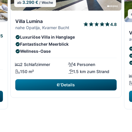
3.290 €
ab
/ Woche
14/64
14/
Villa Lumina
4.8
nahe Opatija, Kvarner Bucht
13/64
13/6
1
V
5
Luxuriöse Villa in Hanglage
a
Fantastischer Meerblick
Wellness-Oase
2 Schlafzimmer
4 Personen
150 m²
1.5 km zum Strand
Details