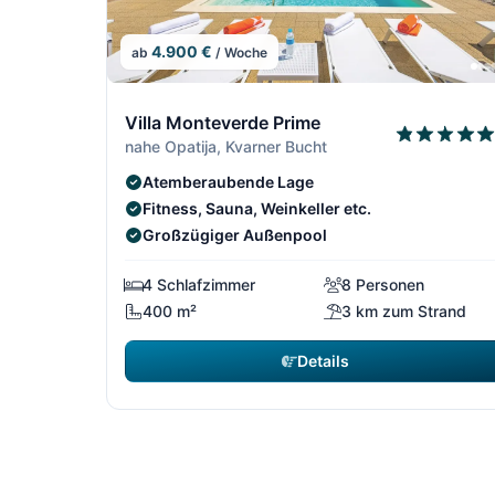
4.900 €
ab
/ Woche
13/64
Villa Monteverde Prime
nahe Opatija, Kvarner Bucht
Atemberaubende Lage
Fitness, Sauna, Weinkeller etc.
Großzügiger Außenpool
4 Schlafzimmer
8 Personen
400 m²
3 km zum Strand
Details