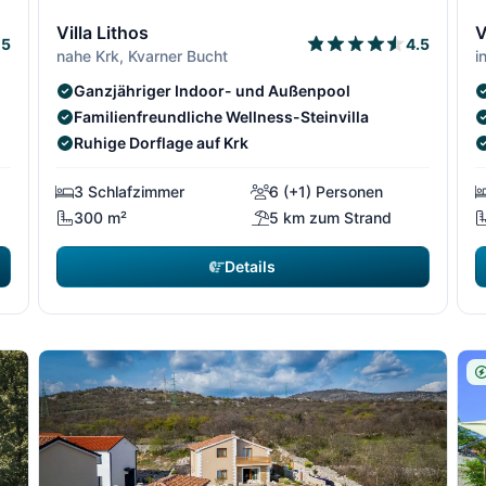
1/64
2/64
1/64
2/6
3
Villa Lithos
V
5
4.5
nahe Krk, Kvarner Bucht
i
Ganzjähriger Indoor- und Außenpool
Familienfreundliche Wellness-Steinvilla
Ruhige Dorflage auf Krk
3 Schlafzimmer
6 (+1) Personen
300 m²
5 km zum Strand
Details