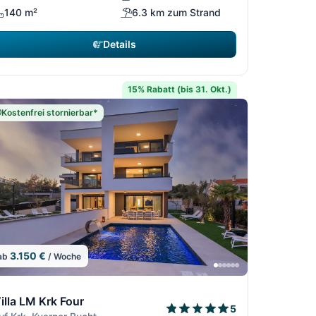
140 m²
6.3 km zum Strand
Details
15% Rabatt (bis 31. Okt.)
Kostenfrei stornierbar*
3.150 €
ab
/ Woche
4
10/64
64
2/64
11/64
12/64
illa LM Krk Four
5