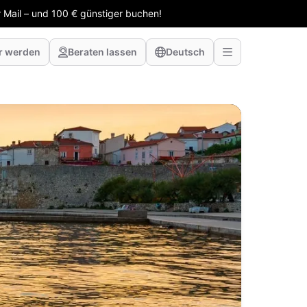
 Mail – und 100 € günstiger buchen!
r werden
Beraten lassen
Deutsch