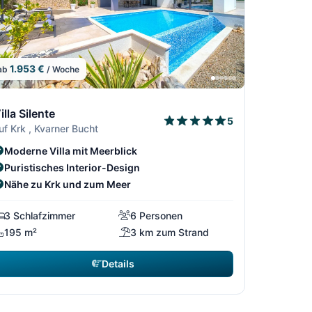
1.953 €
ab
/ Woche
4
/64
4/64
5/64
6/64
illa Silente
5
uf Krk , Kvarner Bucht
Moderne Villa mit Meerblick
Puristisches Interior-Design
Nähe zu Krk und zum Meer
3 Schlafzimmer
6 Personen
195 m²
3 km zum Strand
Details