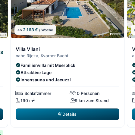
2.163 €
ab
/ Woche
4/64
5/64
4/64
5/6
6
Villa Vilani
V
.8
nahe Rijeka, Kvarner Bucht
a
Familienvilla mit Meerblick
Attraktive Lage
Innensauna und Jacuzzi
5 Schlafzimmer
10 Personen
190 m²
9 km zum Strand
Details
t