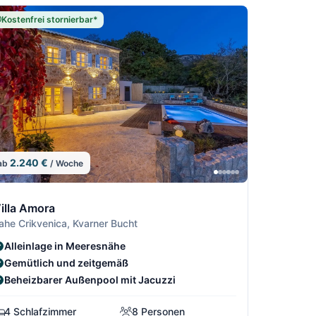
Kostenfrei stornierbar*
2.240 €
ab
/ Woche
7/64
4
8/64
/64
9/64
illa Amora
ahe Crikvenica, Kvarner Bucht
Alleinlage in Meeresnähe
Gemütlich und zeitgemäß
Beheizbarer Außenpool mit Jacuzzi
4 Schlafzimmer
8 Personen