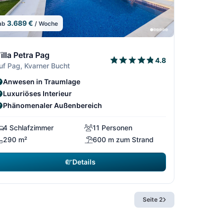
3.689 €
ab
/ Woche
64
14/64
4
5/64
13/64
15/64
illa Petra Pag
4.8
uf Pag, Kvarner Bucht
Anwesen in Traumlage
Luxuriöses Interieur
Phänomenaler Außenbereich
4 Schlafzimmer
11 Personen
290 m²
600 m zum Strand
Details
Seite 2