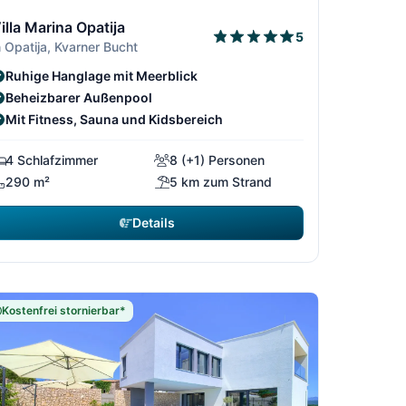
4
/64
1/64
2/64
3/64
illa Marina Opatija
5
n Opatija, Kvarner Bucht
Ruhige Hanglage mit Meerblick
Beheizbarer Außenpool
Mit Fitness, Sauna und Kidsbereich
4 Schlafzimmer
8 (+1) Personen
290 m²
5 km zum Strand
Details
Kostenfrei stornierbar*