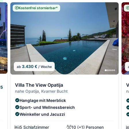
Kostenfrei stornierbar*
3.430 €
ab
/ Woche
7/64
7/64
8/64
8/6
9
Villa The View Opatija
V
5
nahe Opatija, Kvarner Bucht
n
Hanglage mit Meerblick
Sport- und Wellnessbereich
Weinkeller und Jacuzzi
5 Schlafzimmer
10 (+1) Personen