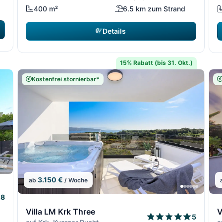
400 m²
6.5 km zum Strand
Details
15% Rabatt (bis 31. Okt.)
Kostenfrei stornierbar*
3.150 €
ab
/ Woche
10/64
10/6
.8
11/64
11/
1
Villa LM Krk Three
V
5