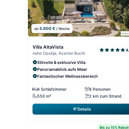
5.600 €
ab
/ Woche
4/64
Villa AltaVista
4
nahe Opatija, Kvarner Bucht
Stilvolle & exklusive Villa
Panoramablick aufs Meer
Fantastischer Wellnessbereich
4 Schlafzimmer
8 Personen
550 m²
2 km zum Strand
Details
Bis zu 15% Rabat