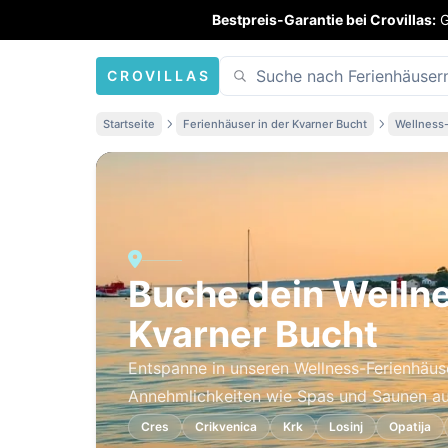
Bestpreis-Garantie bei Crovillas:
G
CROVILLAS
Startseite
Ferienhäuser in der Kvarner Bucht
Wellness
Buche dein Wellne
Kvarner Bucht
Entspanne in unseren Wellness-Ferienhäuse
Annehmlichkeiten wie Spas und Saunen aus
Cres
Crikvenica
Krk
Losinj
Opatija