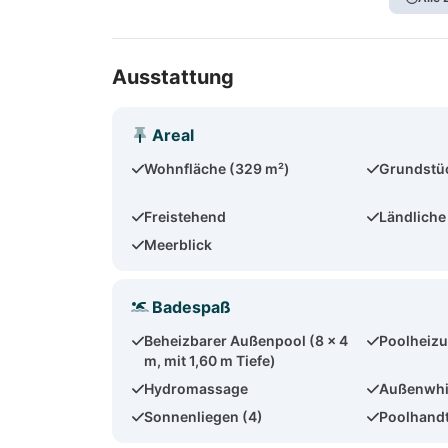
Ausstattung
Areal
Wohnfläche (329 m²)
Grundstü
Freistehend
Ländliche
Meerblick
Badespaß
Beheizbarer Außenpool (8 x 4
Poolheizu
m, mit 1,60 m Tiefe)
Hydromassage
Außenwhi
Sonnenliegen (4)
Poolhand