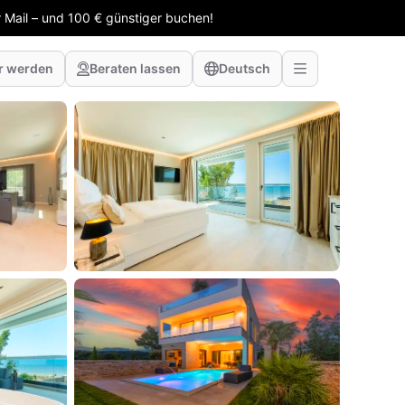
 Mail – und 100 € günstiger buchen!
r werden
Beraten lassen
Deutsch