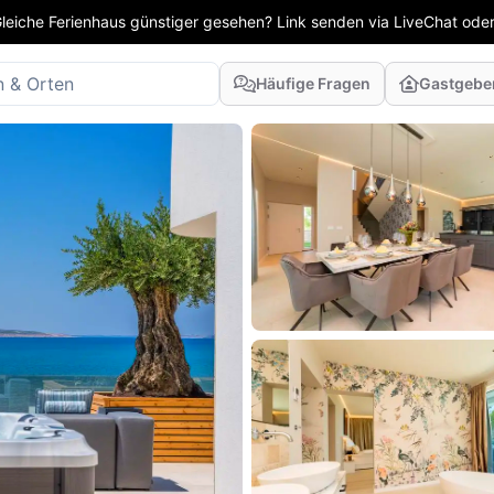
leiche Ferienhaus günstiger gesehen? Link senden via LiveChat oder
Häufige Fragen
Gastgebe