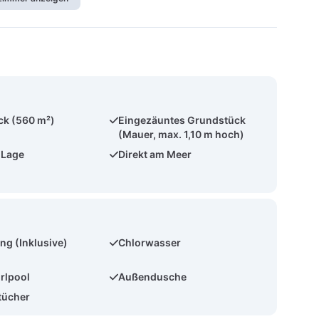
ck (560 m²)
Eingezäuntes Grundstück
(Mauer, max. 1,10 m hoch)
 Lage
Direkt am Meer
ng (Inklusive)
Chlorwasser
rlpool
Außendusche
tücher