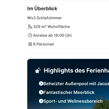
Im Überblick
In unmittelbarer Nähe findest du einen ma
Schwimmen im kristallklaren Wasser. Verloc
3 Schlafzimmer
während Lebensmittelgeschäfte und Supermär
329 m² Wohnfläche
bereithalten. Entdecke die historische Stadt
Anreise ab 16:00 Uhr
Paklenica, Kornati oder Krka und besuche da
dir erkundet zu werden!
6 Personen
Highlights des Ferien
Beheizter Außenpool mit Jacuz
Fantastischer Meerblick
Sport- und Wellnessbereich