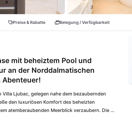
Preise & Rabatte
Belegung / Verfügbarkeit
se mit beheiztem Pool und
ur an der Norddalmatischen
& Abenteuer!
 Villa Ljubac, gelegen nahe dem bezaubernden 
eße den luxuriösen Komfort des beheizten 
dem atemberaubenden Meerblick verzaubern. Die 
ssigen Sport- und Wellnessbereich für deine 