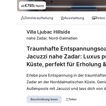
€785
ab
/ Nacht
Zimmeraufteilung
Ausstattung
Fotos
Villa Ljubac Hillside
nahe Zadar, Nord-Dalmatien
Traumhafte Entspannungsoa
Jacuzzi nahe Zadar: Luxus p
Küste, perfekt für Erholung 
Erlebe pure Entspannung in der traumhaften
Zadar an der Norddalmatischen Küste. Geni
Außenpools mit Jacuzzi und lass dich von 
Villa verwöhnt dich zudem mit einem erstkla
Beschreibung lesen
Teilen
persönliche Auszeit.
