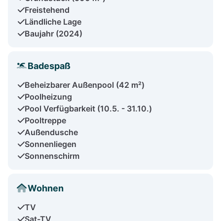
Freistehend
Ländliche Lage
Baujahr (2024)
Badespaß
Beheizbarer Außenpool (42 m²)
Poolheizung
Pool Verfügbarkeit (10.5. - 31.10.)
Pooltreppe
Außendusche
Sonnenliegen
Sonnenschirm
Wohnen
TV
Sat-TV