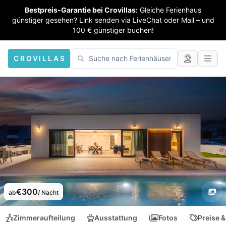
Bestpreis-Garantie bei Crovillas:
Gleiche Ferienhaus
günstiger gesehen? Link senden via LiveChat oder Mail – und
100 € günstiger buchen!
CROVILLAS
€300
ab
/ Nacht
Zimmeraufteilung
Ausstattung
Fotos
Preise &