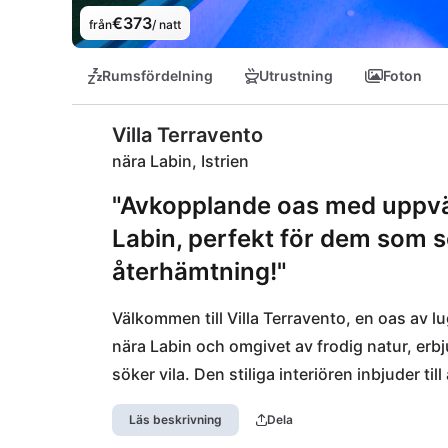
€373
från
/ natt
Rumsfördelning
Utrustning
Foton
Villa Terravento
nära Labin, Istrien
"Avkopplande oas med uppvärm
Labin, perfekt för dem som s
återhämtning!"
Välkommen till Villa Terravento, en oas av lu
nära Labin och omgivet av frodig natur, erbjud
söker vila. Den stiliga interiören inbjuder ti
uppvärmda poolen med hydromassage garante
Läs beskrivning
Dela
För kulinariska upplevelser kan den närligga