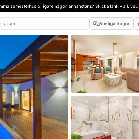
mma semesterhus billigare någon annanstans? Skicka länk via LiveCha
Vanliga frågor