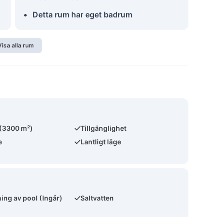
Detta rum har eget badrum
Visa alla rum
 (3300 m²)
Tillgänglighet
e
Lantligt läge
ng av pool (Ingår)
Saltvatten