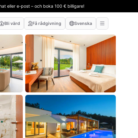
t eller e-post – och boka 100 € billigare!
Bli värd
Få rådgivning
Svenska