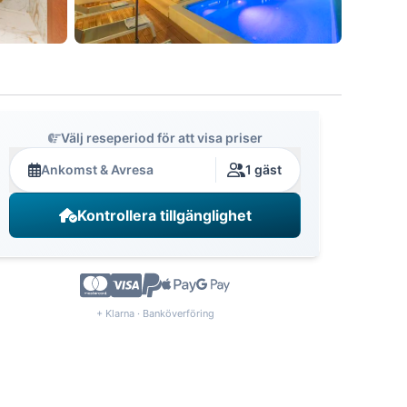
Välj reseperiod för att visa priser
Ankomst & Avresa
1 gäst
Kontrollera tillgänglighet
+ Klarna · Banköverföring