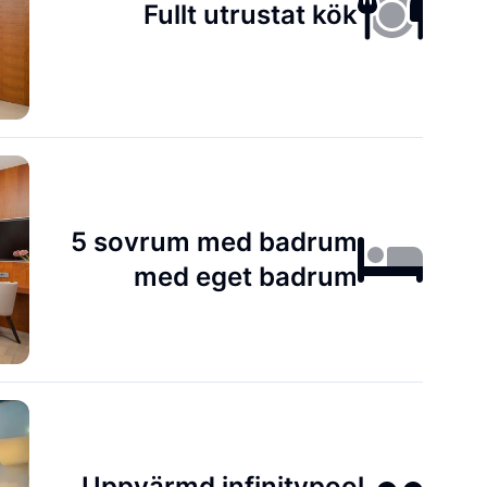
Fullt utrustat kök
5 sovrum med badrum
med eget badrum
Uppvärmd infinitypool