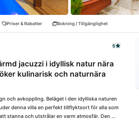
Priser & Rabatter
Bokning / Tillgänglighet
5
d jacuzzi i idyllisk natur nära
öker kulinarisk och naturnära
gn och avkoppling. Beläget i den idylliska naturen 
er denna villa en perfekt tillflyktsort för alla som 
ll att stanna och utstrålar en varm atmosfär. Den 
rar ren avkoppling under Istriens blåa himmel. 
nde restaurangen Stare Staze ta hand om er, eller 