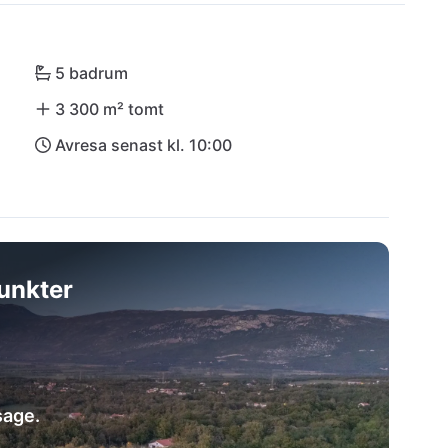
lt för en hemlagad kroatisk festmåltid. Oavsett om 
a eller upptäcka den naturliga skönheten i 
 idealiska utgångspunkt!
5 badrum
3 300 m² tomt
Avresa senast kl. 10:00
unkter
age.