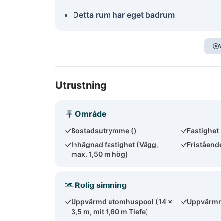
Detta rum har eget badrum
Utrustning
Område
Bostadsutrymme ()
Fastighet
Inhägnad fastighet (Vägg,
Friståend
max. 1,50 m hög)
Rolig simning
Uppvärmd utomhuspool (14 x
Uppvärmni
3,5 m, mit 1,60 m Tiefe)