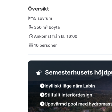
så erbjuder de lokala livsmedelsbutikerna al
Översikt
ni vill tillbringa en dag på stranden Lantern
naturparken Učka, så är Villa Terravento er
5 sovrum
350 m² boyta
Ankomst från kl. 16:00
10 personer
Semesterhusets höjdp
Idylliskt läge nära Labin
Stilfullt interiördesign
Uppvärmd pool med hydromass