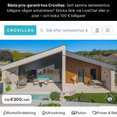
Bästa pris-garanti hos Crovillas:
Sett samma semesterhus
billigare någon annanstans? Skicka länk via LiveChat eller e-
post – och boka 100 € billigare!
CROVILLAS
€300
från
/ natt
Rumsfördelning
Utrustning
Foton
Priser & Ra