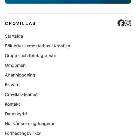
Cro
C
CROVILLAS
Startsida
Sök efter semesterhus i Kroatien
Grupp- och företagsresor
Omdömen
Ägarinloggning
Bli värd
Crovillas-teamet
Kontakt
Dataskydd
Hur vår sökning fungerar
Förmedlingsvillkor