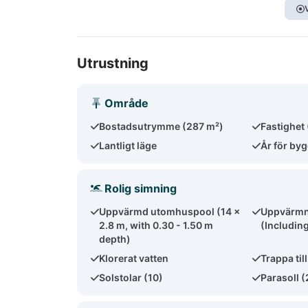
Utrustning
Område
Bostadsutrymme (287 m²)
Fastighet
Lantligt läge
År för by
Rolig simning
Uppvärmd utomhuspool (14 x
Uppvärmn
2.8 m, with 0.30 - 1.50 m
(Includin
depth)
Klorerat vatten
Trappa til
Solstolar (10)
Parasoll (