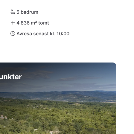
inj inom en timme. Låt dig förtrollas av denna 
5 badrum
4 836 m² tomt
Avresa senast kl. 10:00
unkter