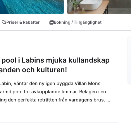
Priser & Rabatter
Bokning / Tillgänglighet
pool i Labins mjuka kullandskap
tranden och kulturen!
Labin, väntar den nyligen byggda Villan Mons 
ärmd pool för avkopplande timmar. Belägen i en 
ing den perfekta reträtten från vardagens brus. 
för dagliga behov samt den charmiga restaurangen 
ärder: Från strandutflykter till hundstranden 
 genom det närliggande Labin. Och om du är sugen på 