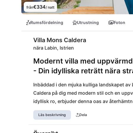
€334
från
/ natt
Rumsfördelning
Utrustning
Foton
Villa Mons Caldera
nära Labin, Istrien
Modernt villa med uppvärmd 
- Din idylliska reträtt nära s
Inbäddad i den mjuka kulliga landskapet av 
Caldera på dig med modern stil och en uppv
idyllisk ro, erbjuder denna oas av återhämtn
Bara 2,5 km bort hittar du allt du behöver 
Läs beskrivning
Dela
Stare Staze. Området inbjuder till upptäcktsf
Plomin eller Bobina till kulturella utflykter