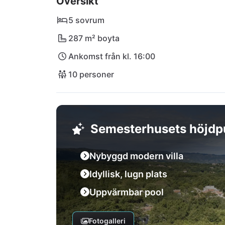
Översikt
stadsliv, kan du nå städer som Pula eller Rov
unika kombination av natur och komfort!
5 sovrum
287 m² boyta
Ankomst från kl. 16:00
10 personer
Semesterhusets höjdp
Nybyggd modern villa
Idyllisk, lugn plats
Uppvärmbar pool
Fotogalleri