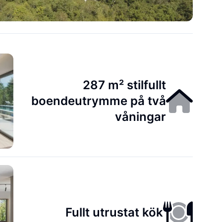
287 m² stilfullt
boendeutrymme på två
våningar
Fullt utrustat kök