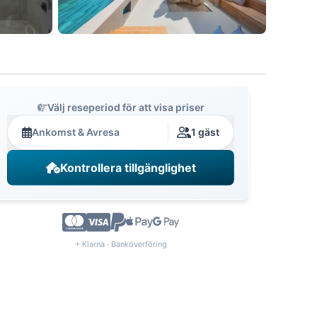
Välj reseperiod för att visa priser
Ankomst & Avresa
1 gäst
Kontrollera tillgänglighet
+ Klarna · Banköverföring