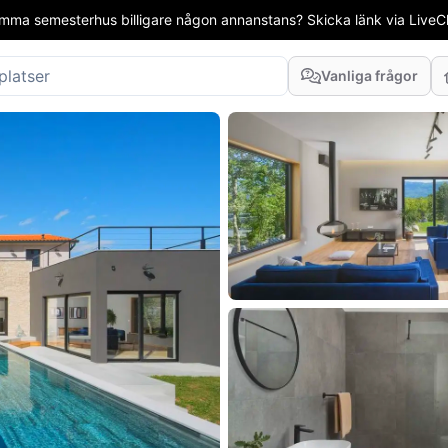
mma semesterhus billigare någon annanstans? Skicka länk via LiveCha
Vanliga frågor