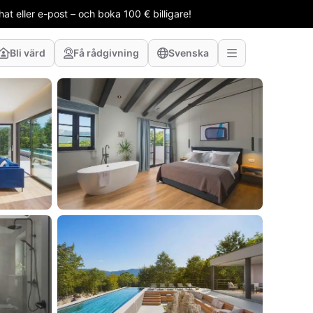
t eller e-post – och boka 100 € billigare!
Bli värd
Få rådgivning
Svenska