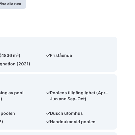
Visa alla rum
 (4836 m²)
Fristående
ggnation (2021)
ing av pool
Poolens tillgänglighet (Apr–
g)
Jun and Sep–Oct)
l poolen
Dusch utomhus
2)
Handdukar vid poolen