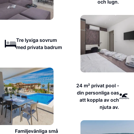
och lugn.
Tre lyxiga sovrum
med privata badrum
24 m² privat pool -
din personliga oas
att koppla av och
njuta av.
Familjevänliga små