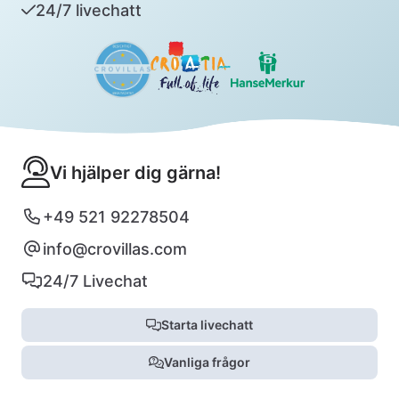
24/7 livechatt
Vi hjälper dig gärna!
+49 521 92278504
info@crovillas.com
24/7 Livechat
Starta livechatt
Vanliga frågor