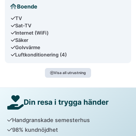
Boende
TV
Sat-TV
Internet (WiFi)
Säker
Golvvärme
Luftkonditionering (4)
Visa all utrustning
Din resa i trygga händer
Handgranskade semesterhus
98% kundnöjdhet