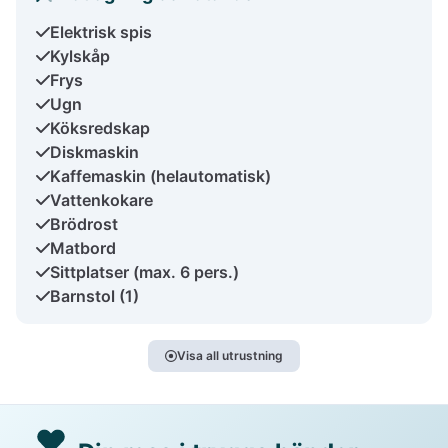
Elektrisk spis
Kylskåp
Frys
Ugn
Köksredskap
Diskmaskin
Kaffemaskin (helautomatisk)
Vattenkokare
Brödrost
Matbord
Sittplatser (max. 6 pers.)
Barnstol (1)
Visa all utrustning