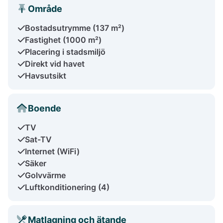
Område
Bostadsutrymme (137 m²)
Fastighet (1000 m²)
Placering i stadsmiljö
Direkt vid havet
Havsutsikt
Boende
TV
Sat-TV
Internet (WiFi)
Säker
Golvvärme
Luftkonditionering (4)
Matlagning och ätande