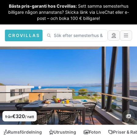
Bästa pris-garanti hos Crovillas:
Sett samma semesterhus
billigare någon annanstans? Skicka länk via LiveChat eller e-
post – och boka 100 € billigare!
CROVILLAS
€320
från
/ natt
Rumsfördelning
Utrustning
Foton
Priser & Ra