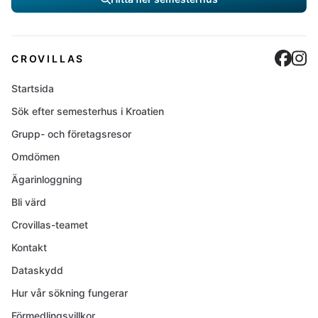
Cro
C
CROVILLAS
Startsida
Sök efter semesterhus i Kroatien
Grupp- och företagsresor
Omdömen
Ägarinloggning
Bli värd
Crovillas-teamet
Kontakt
Dataskydd
Hur vår sökning fungerar
Förmedlingsvillkor