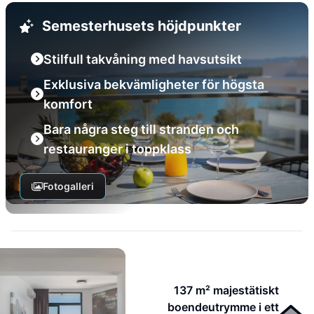
Semesterhusets höjdpunkter
Stilfull takvåning med havsutsikt
Exklusiva bekvämligheter för högsta
komfort
Bara några steg till stranden och
restauranger i toppklass
Fotogalleri
137 m² majestätiskt
boendeutrymme i ett