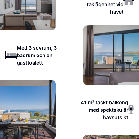
taklägenhet vid
havet
Med 3 sovrum, 3
badrum och en
gästtoalett
41 m² täckt balkong
med spektakulär
havsutsikt