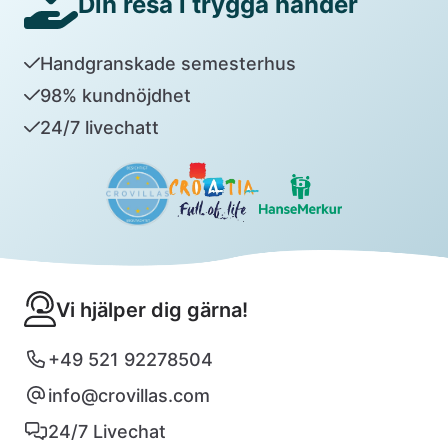
Din resa i trygga händer
Handgranskade semesterhus
98% kundnöjdhet
24/7 livechatt
Vi hjälper dig gärna!
+49 521 92278504
info@crovillas.com
24/7 Livechat