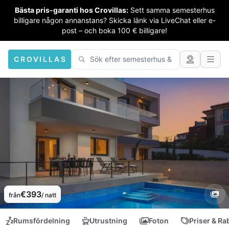
Bästa pris-garanti hos Crovillas:
Sett samma semesterhus
billigare någon annanstans? Skicka länk via LiveChat eller e-
post – och boka 100 € billigare!
CROVILLAS
€393
från
/ natt
Rumsfördelning
Utrustning
Foton
Priser & Ra