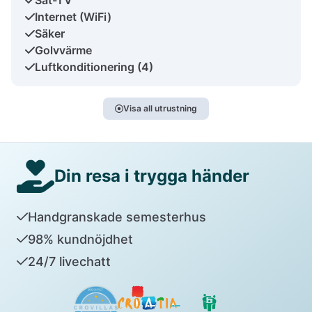
Internet (WiFi)
Säker
Golvvärme
Luftkonditionering (4)
Visa all utrustning
Din resa i trygga händer
Handgranskade semesterhus
98% kundnöjdhet
24/7 livechatt