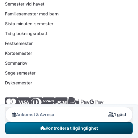
Semester vid havet
Familjesemester med barn
Sista minuten-semester
Tidig bokningsrabatt
Festsemester
Kortsemester
Sommarlov
Segelsemester
Dyksemester
© 2026 Crovillas GmbH
Ankomst & Avresa
1 gäst
Kontrollera tillgänglighet