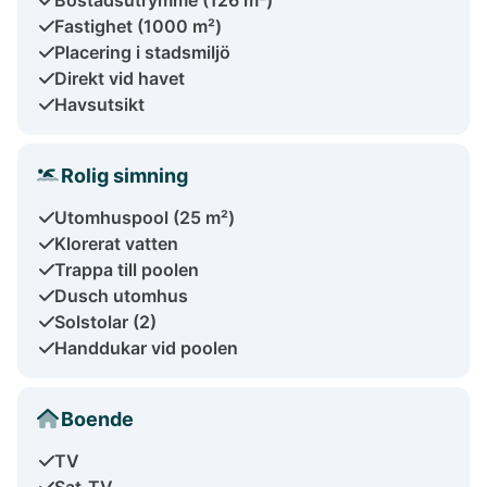
Fastighet (1000 m²)
Placering i stadsmiljö
Direkt vid havet
Havsutsikt
Rolig simning
Utomhuspool (25 m²)
Klorerat vatten
Trappa till poolen
Dusch utomhus
Solstolar (2)
Handdukar vid poolen
Boende
TV
Sat-TV