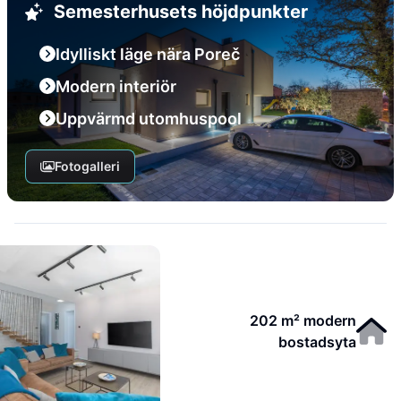
Semesterhusets höjdpunkter
Idylliskt läge nära Poreč
Modern interiör
Uppvärmd utomhuspool
Fotogalleri
202 m² modern
bostadsyta