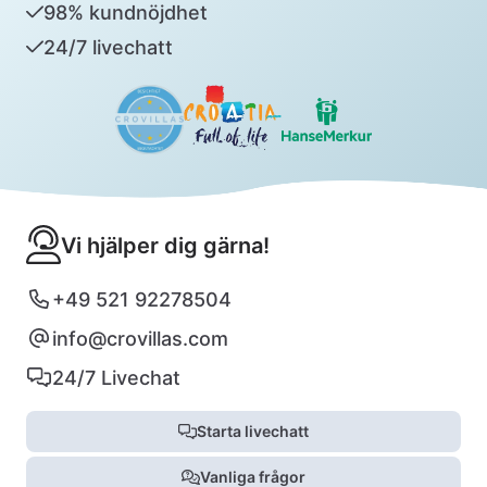
98% kundnöjdhet
24/7 livechatt
Vi hjälper dig gärna!
+49 521 92278504
info@crovillas.com
24/7 Livechat
Starta livechatt
Vanliga frågor