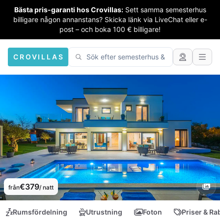
Bästa pris-garanti hos Crovillas:
Sett samma semesterhus
billigare någon annanstans? Skicka länk via LiveChat eller e-
post – och boka 100 € billigare!
CROVILLAS
€379
från
/ natt
Rumsfördelning
Utrustning
Foton
Priser & Ra