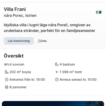
Villa Frani
5
nära Porec, Istrien
Idylliska villa i lugnt läge nära Poreč, omgiven av
underbara stränder, perfekt för en familjesemester
Läs beskrivning
Dela
Översikt
4 sovrum
4 badrum
202 m² boyta
1 096 m² tomt
Ankomst från kl. 16:00
Avresa senast kl. 10:00
8 personer