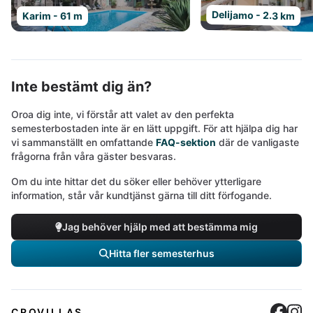
Delijamo - 2.3 km
Karim - 61 m
Inte bestämt dig än?
Oroa dig inte, vi förstår att valet av den perfekta
semesterbostaden inte är en lätt uppgift. För att hjälpa dig har
vi sammanställt en omfattande
FAQ-sektion
där de vanligaste
frågorna från våra gäster besvaras.
Om du inte hittar det du söker eller behöver ytterligare
information, står vår kundtjänst gärna till ditt förfogande.
Jag behöver hjälp med att bestämma mig
Hitta fler semesterhus
Cro
C
CROVILLAS