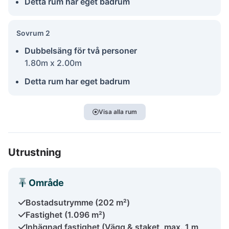
Detta rum har eget badrum
Sovrum 2
Dubbelsäng för två personer
1.80m x 2.00m
Detta rum har eget badrum
Visa alla rum
Utrustning
Område
Bostadsutrymme (202 m²)
Fastighet (1.096 m²)
Inhägnad fastighet (Vägg & staket, max. 1 m