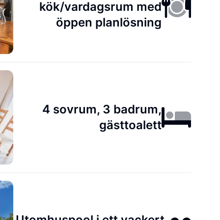
kök/vardagsrum med
öppen planlösning
4 sovrum, 3 badrum,
gästtoalett
Utomhuspool i ett vackert