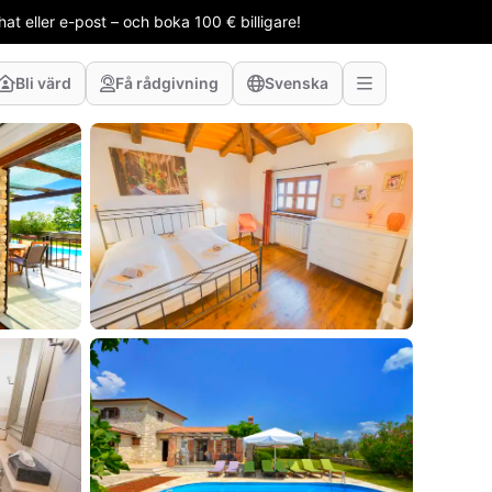
t eller e-post – och boka 100 € billigare!
Bli värd
Få rådgivning
Svenska