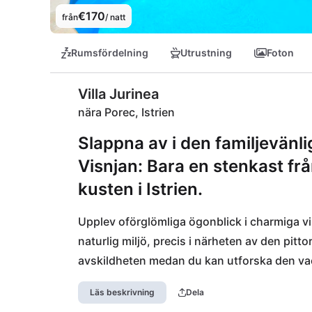
€170
från
/ natt
Rumsfördelning
Utrustning
Foton
Villa Jurinea
nära Porec, Istrien
Slappna av i den familjevänli
Visnjan: Bara en stenkast fr
kusten i Istrien.
Upplev oförglömliga ögonblick i charmiga villan
naturlig miljö, precis i närheten av den pitt
avskildheten medan du kan utforska den va
kilometer bort. För actionfyllda äventyr oc
Läs beskrivning
Dela
Poreč endast 13 km bort. Här hittar du mång