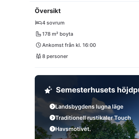
underhållningsprogram. De närmaste otroliga
Översikt
nå med hyrbil. Njut av skönheten i Istriens och
oförglömliga semester väntar på dig!
4 sovrum
178 m² boyta
Ankomst från kl. 16:00
8 personer
Semesterhusets höjdp
Landsbygdens lugna läge
Traditionell rustikaler Touch
Havsmotivet.