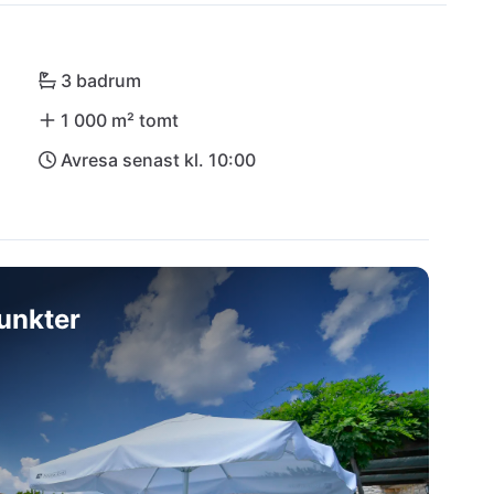
 stränderna är också bara 12 km bort och lätt att 
 låt dig förtrollas av villan "Jurinea". Din 
3 badrum
1 000 m² tomt
Avresa senast kl. 10:00
unkter