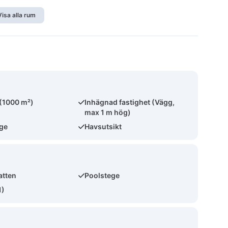
Visa alla rum
 (1000 m²)
Inhägnad fastighet (Vägg,
max 1 m hög)
äge
Havsutsikt
atten
Poolstege
1)