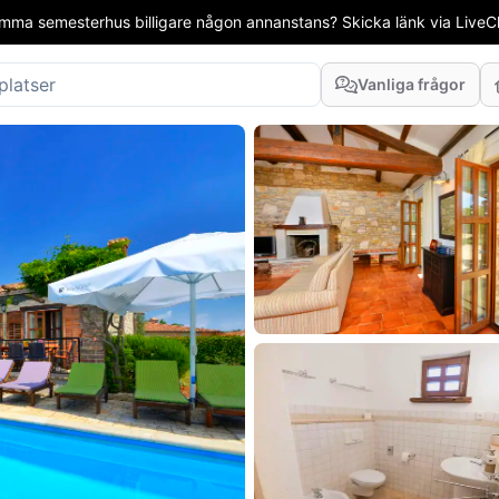
mma semesterhus billigare någon annanstans? Skicka länk via LiveCha
Vanliga frågor