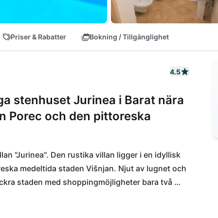
Priser & Rabatter
Bokning / Tillgänglighet
4.5
ga stenhuset Jurinea i Barat nära
ån Porec och den pittoreska
 "Jurinea". Den rustika villan ligger i en idyllisk 
oreska medeltida staden Višnjan. Njut av lugnet och 
ckra staden med shoppingmöjligheter bara två 
h underhållning ligger den mångsidiga kuststaden 
a sportaktiviteter och ett spännande 