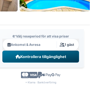
Välj reseperiod för att visa priser
Ankomst & Avresa
1 gäst
Kontrollera tillgänglighet
+ Klarna · Banköverföring