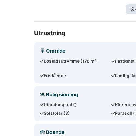
Utrustning
Område
Bostadsutrymme (178 m²)
Fastighet
Fristående
Lantligt l
Rolig simning
Utomhuspool ()
Klorerat v
Solstolar (8)
Parasoll (
Boende