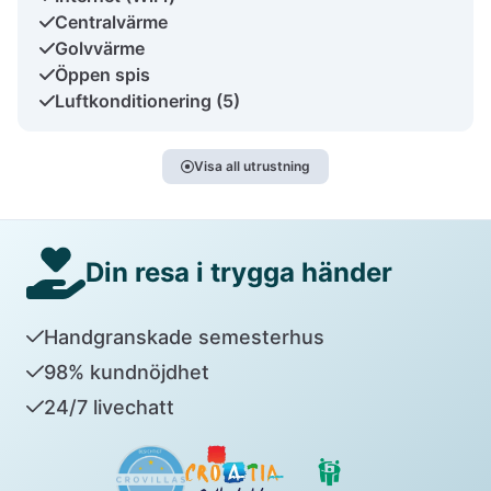
Centralvärme
Golvvärme
Öppen spis
Luftkonditionering (5)
Visa all utrustning
Din resa i trygga händer
Handgranskade semesterhus
98% kundnöjdhet
24/7 livechatt