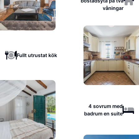
bostadsyta på två
våningar
Fullt utrustat kök
4 sovrum med
badrum en suite