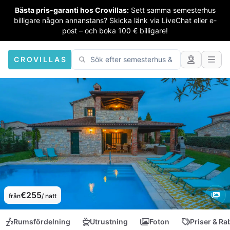
Bästa pris-garanti hos Crovillas:
Sett samma semesterhus
billigare någon annanstans? Skicka länk via LiveChat eller e-
post – och boka 100 € billigare!
CROVILLAS
€255
från
/ natt
Rumsfördelning
Utrustning
Foton
Priser & Ra