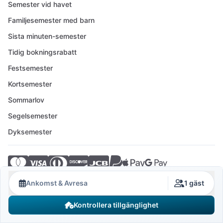
Semester vid havet
Familjesemester med barn
Sista minuten-semester
Tidig bokningsrabatt
Festsemester
Kortsemester
Sommarlov
Segelsemester
Dyksemester
© 2026 Crovillas GmbH
Ankomst & Avresa
1 gäst
Kontrollera tillgänglighet