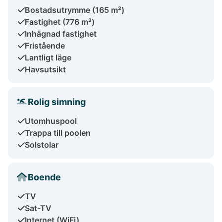
Bostadsutrymme (165 m²)
Fastighet (776 m²)
Inhägnad fastighet
Fristående
Lantligt läge
Havsutsikt
Rolig simning
Utomhuspool
Trappa till poolen
Solstolar
Boende
TV
Sat-TV
Internet (WiFi)