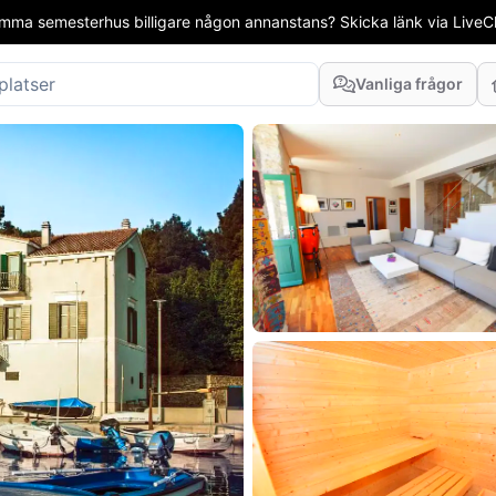
mma semesterhus billigare någon annanstans? Skicka länk via LiveCha
Vanliga frågor