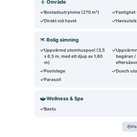
Område
Bostadsutrymme (270 m²)
Fastighet
Direkt vid havet
Havsutsik
Rolig simning
Uppvärmd utomhuspool (3,5
Uppvärmni
x 6,5 m, med ett djup av 1,60
begäran /
m)
eftersäso
Poolstege
Dusch ut
Parasoll
Wellness & Spa
Bastu
Vis