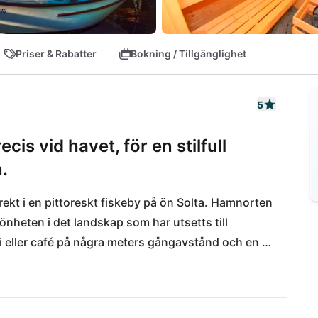
Priser & Rabatter
Bokning / Tillgänglighet
5
cis vid havet, för en stilfull
.
ekt i en pittoreskt fiskeby på ön Solta. Hamnorten 
nheten i det landskap som har utsetts till 
eller café på några meters gångavstånd och en 
mmenderar att du hyr en bil när du landar i den 
an parkera hyrbilen direkt på den privata 
tt ta sig till fastlandet flera gånger om dagen med 