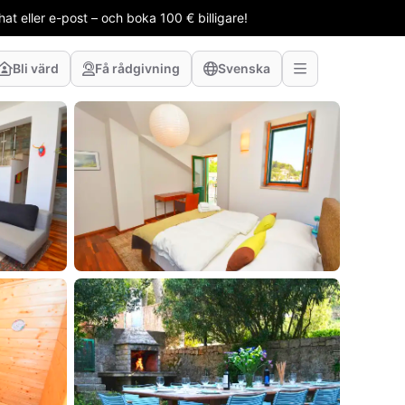
t eller e-post – och boka 100 € billigare!
Bli värd
Få rådgivning
Svenska