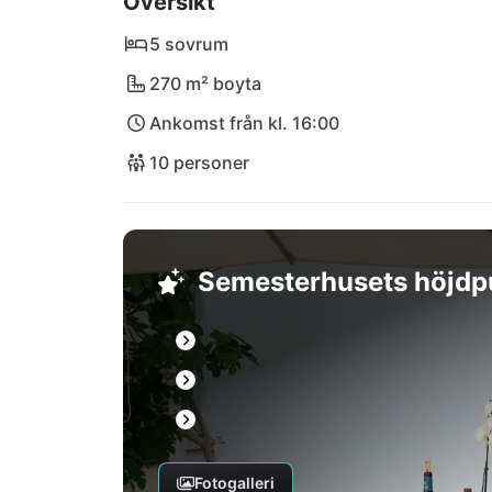
Översikt
(bil) färjan från hamnen i Rogac.
5 sovrum
270 m² boyta
Ankomst från kl. 16:00
10 personer
Semesterhusets höjdp
Fotogalleri