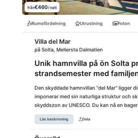
€460
från
/ natt
Rumsfördelning
Utrustning
Foton
Villa del Mar
på Solta, Mellersta Dalmatien
Unik hamnvilla på ön Solta pre
strandsemester med familjen
Den skyddade hamnvillan "del Mar" ligger dir
imponerar med sin naturliga struktur och skö
skyddszon av UNESCO. Du kan nå en bageri 
charmig hamnrestaurang ligger nära. Vi reko
Läs beskrivning
Dela
endast 17 km bort belägna staden Split. Du k
parkeringsplatsen vid huset. Det är möjligt a