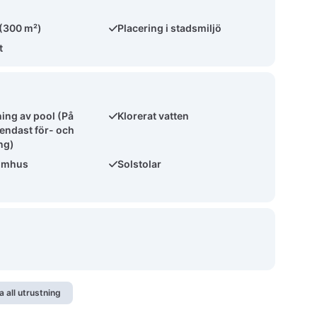
 (300 m²)
Placering i stadsmiljö
t
ng av pool (På
Klorerat vatten
 endast för- och
ng)
omhus
Solstolar
a all utrustning