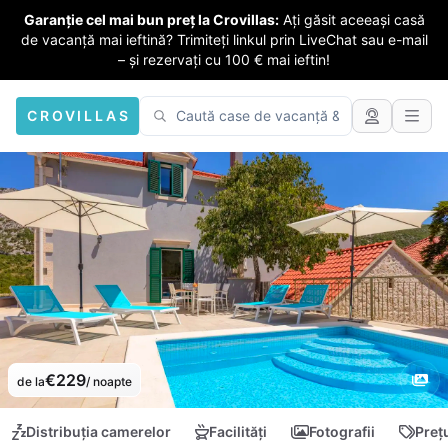
Garanție cel mai bun preț la Crovillas:
Ați găsit aceeași casă
de vacanță mai ieftină? Trimiteți linkul prin LiveChat sau e-mail
– și rezervați cu 100 € mai ieftin!
CROVILLAS
€229
de la
/ noapte
Distribuția camerelor
Facilități
Fotografii
Preț