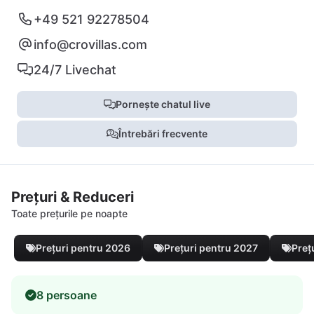
+49 521 92278504
info@crovillas.com
24/7 Livechat
Pornește chatul live
Întrebări frecvente
Prețuri & Reduceri
Toate prețurile pe noapte
Prețuri pentru 2026
Prețuri pentru 2027
Preț
8 persoane