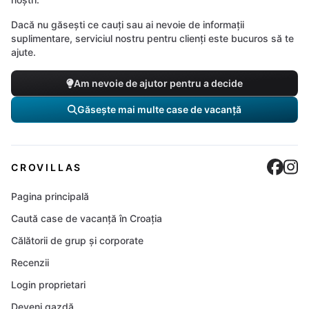
Dacă nu găsești ce cauți sau ai nevoie de informații
suplimentare, serviciul nostru pentru clienți este bucuros să te
ajute.
Am nevoie de ajutor pentru a decide
Găsește mai multe case de vacanță
Cro
C
CROVILLAS
Pagina principală
Caută case de vacanță în Croația
Călătorii de grup și corporate
Recenzii
Login proprietari
Deveni gazdă