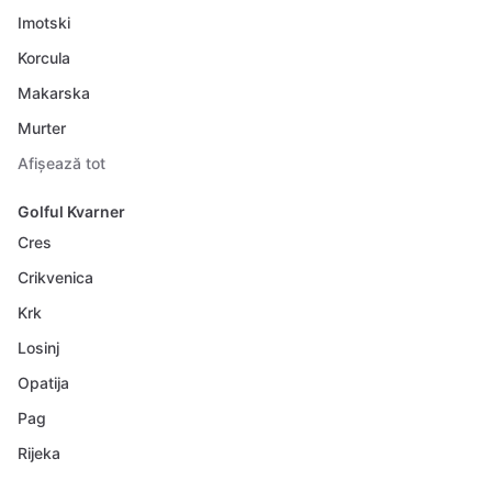
Imotski
Korcula
Makarska
Murter
Afișează tot
Golful Kvarner
Cres
Crikvenica
Krk
Losinj
Opatija
Pag
Rijeka