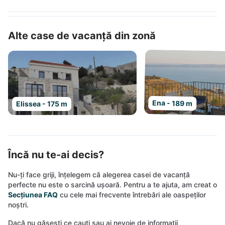
Alte case de vacanță din zonă
Ena - 189 m
Elissea - 175 m
Încă nu te-ai decis?
Nu-ți face griji, înțelegem că alegerea casei de vacanță
perfecte nu este o sarcină ușoară. Pentru a te ajuta, am creat o
Secțiunea FAQ
cu cele mai frecvente întrebări ale oaspeților
noștri.
Dacă nu găsești ce cauți sau ai nevoie de informații