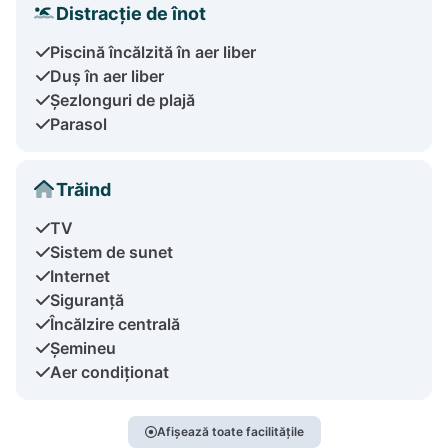
Distracție de înot
Piscină încălzită în aer liber
Duș în aer liber
Șezlonguri de plajă
Parasol
Trăind
TV
Sistem de sunet
Internet
Siguranță
Încălzire centrală
Șemineu
Aer condiționat
Afișează toate facilitățile