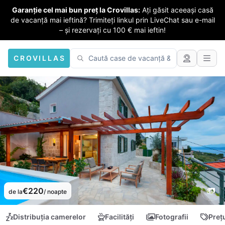
Garanție cel mai bun preț la Crovillas:
Ați găsit aceeași casă
de vacanță mai ieftină? Trimiteți linkul prin LiveChat sau e-mail
– și rezervați cu 100 € mai ieftin!
CROVILLAS
€220
de la
/ noapte
Distribuția camerelor
Facilități
Fotografii
Preț