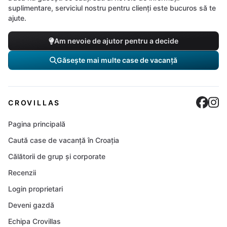
suplimentare, serviciul nostru pentru clienți este bucuros să te
ajute.
Am nevoie de ajutor pentru a decide
Găsește mai multe case de vacanță
Cro
C
CROVILLAS
Pagina principală
Caută case de vacanță în Croația
Călătorii de grup și corporate
Recenzii
Login proprietari
Deveni gazdă
Echipa Crovillas