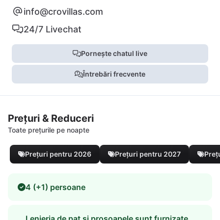
info@crovillas.com
24/7 Livechat
Pornește chatul live
Întrebări frecvente
Prețuri & Reduceri
Toate prețurile pe noapte
Prețuri pentru 2026
Prețuri pentru 2027
Preț
4 (+1) persoane
Lenjeria de pat și prosoapele sunt furnizate