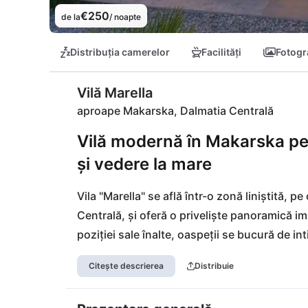
€250
de la
/ noapte
Distribuția camerelor
Facilități
Fotogra
Vilă Marella
aproape Makarska, Dalmatia Centrală
Vilă modernă în Makarska pe
și vedere la mare
Vila "Marella" se află într-o zonă liniștită, 
Centrală, și oferă o priveliște panoramică im
poziției sale înalte, oaspeții se bucură de inti
al orașului Makarska, cu restaurante și cafen
Citește descrierea
Distribuie