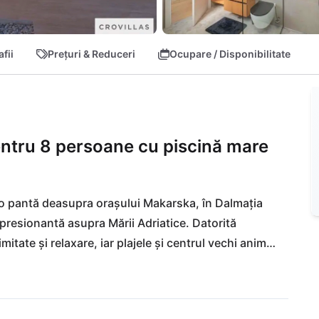
fii
Prețuri & Reduceri
Ocupare / Disponibilitate
ntru 8 persoane cu piscină mare
pe o pantă deasupra orașului Makarska, în Dalmația 
presionantă asupra Mării Adriatice. Datorită 
mitate și relaxare, iar plajele și centrul vechi animat 
ele, sunt ușor accesibile în scurt timp.