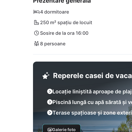
Prezentare generală
4 dormitoare
250 m² spațiu de locuit
Sosire de la ora 16:00
8 persoane
Reperele casei de vac
Locație liniștită aproape de pla
Piscină lungă cu apă sărată și 
Terase spațioase și zone exter
Galerie foto