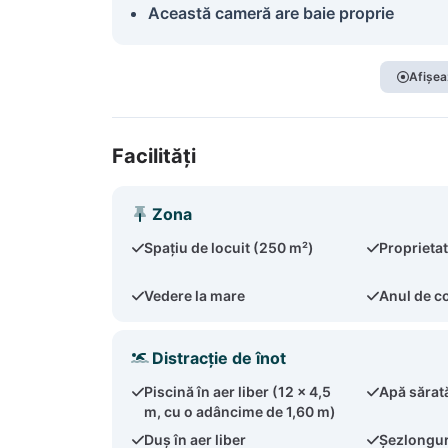
Această cameră are baie proprie
Afișea
Facilități
Zona
Spațiu de locuit (250 m²)
Proprieta
Vedere la mare
Anul de c
Distracție de înot
Piscină în aer liber (12 x 4,5
Apă sărat
m, cu o adâncime de 1,60 m)
Duș în aer liber
Șezlonguri