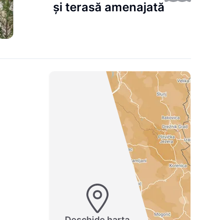
și terasă amenajată
Deschide harta