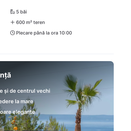
5 băi
600 m² teren
Plecare până la ora 10:00
anță
je și de centrul vechi
vedere la mare
ioare elegante