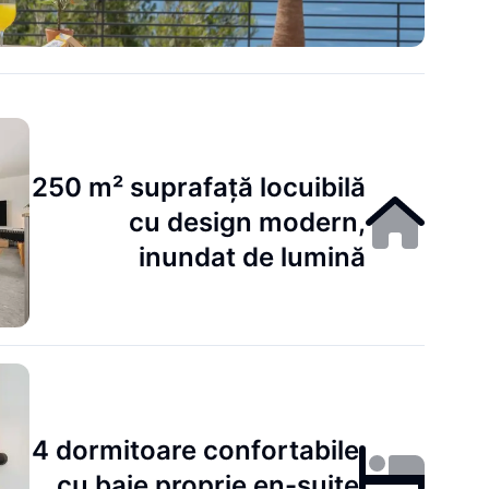
250 m² suprafață locuibilă
cu design modern,
inundat de lumină
4 dormitoare confortabile
cu baie proprie en-suite