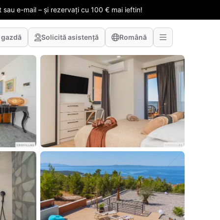
 sau e-mail – și rezervați cu 100 € mai ieftin!
 gazdă
Solicită asistență
Română