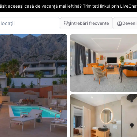
găsit aceeași casă de vacanță mai ieftină? Trimiteți linkul prin LiveChat
Întrebări frecvente
Deveni