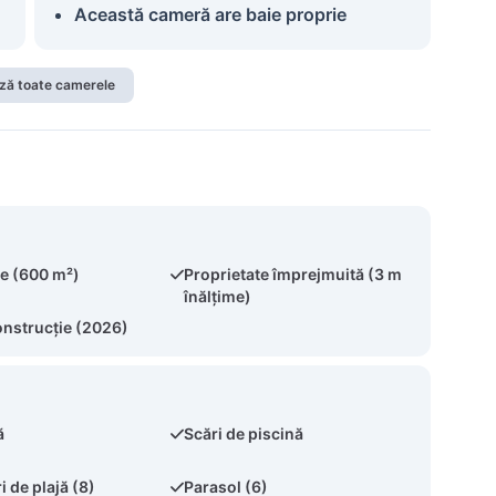
Această cameră are baie proprie
ză toate camerele
te (600 m²)
Proprietate împrejmuită (3 m
înălțime)
onstrucție (2026)
ă
Scări de piscină
 de plajă (8)
Parasol (6)