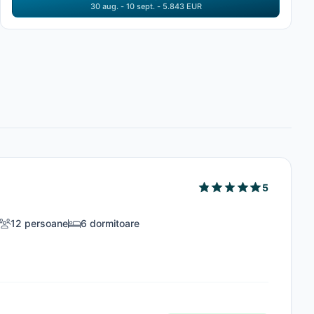
30 aug. - 10 sept. - 5.843 EUR
5
12 persoane
6 dormitoare