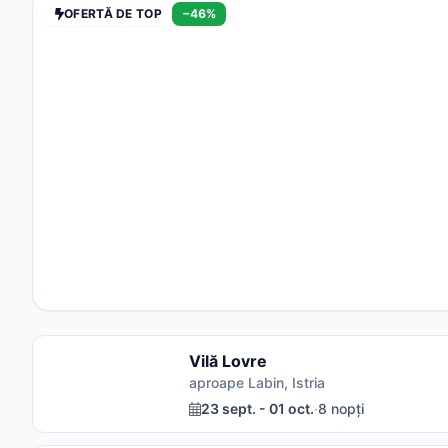
OFERTĂ DE TOP
−46%
Vilă Lovre
aproape Labin, Istria
23 sept. - 01 oct.
·
8 nopți