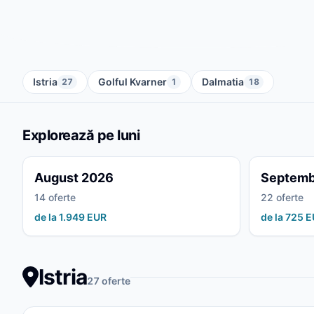
Istria
Golful Kvarner
Dalmatia
27
1
18
Explorează pe luni
August 2026
Septemb
14 oferte
22 oferte
de la 1.949 EUR
de la 725 
Istria
27 oferte