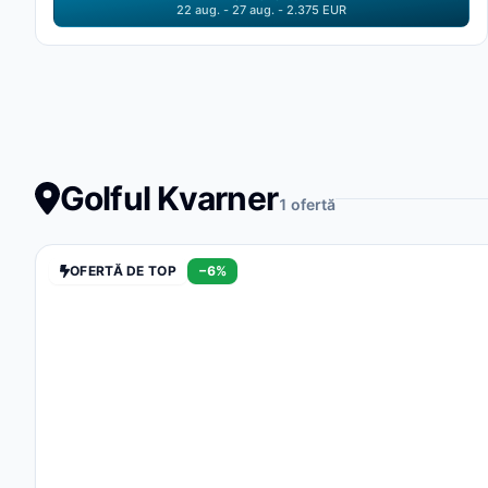
22 aug. - 27 aug. - 2.375 EUR
Golful Kvarner
1 ofertă
OFERTĂ DE TOP
−6%