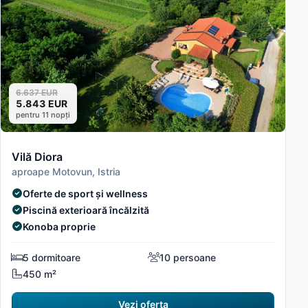
6.637 EUR
5.843 EUR
pentru 11 nopți
Vilă Diora
aproape Motovun, Istria
Oferte de sport și wellness
Piscină exterioară încălzită
Konoba proprie
5 dormitoare
10 persoane
450 m²
Vezi oferta