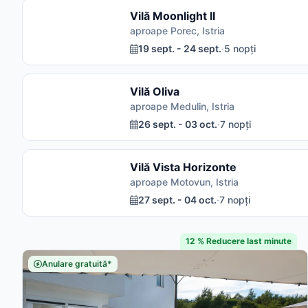
Vilă Moonlight II
aproape Porec, Istria
19 sept. - 24 sept.
·
5 nopți
Vilă Oliva
aproape Medulin, Istria
26 sept. - 03 oct.
·
7 nopți
Vilă Vista Horizonte
aproape Motovun, Istria
27 sept. - 04 oct.
·
7 nopți
12 % Reducere last minute
Anulare gratuită*