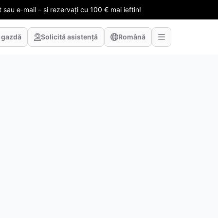
 sau e-mail – și rezervați cu 100 € mai ieftin!
 gazdă
Solicită asistență
Română