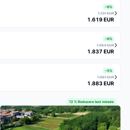
−6%
1.721 EUR
1.619 EUR
−6%
1.953 EUR
1.837 EUR
−5%
1.981 EUR
1.883 EUR
12 % Reducere last minute