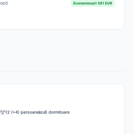
opți
Economisești 381 EUR
12 (+4) persoane
6 dormitoare