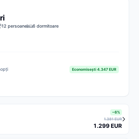
ri
12 persoane
6 dormitoare
opți
Economisești 4.347 EUR
−6%
1.381 EUR
1.299 EUR