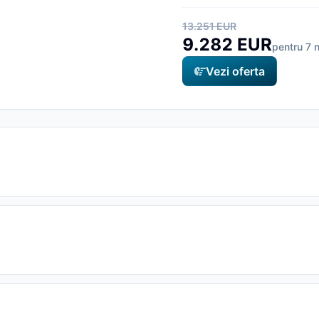
13.251 EUR
9.282 EUR
pentru 7 n
Vezi oferta