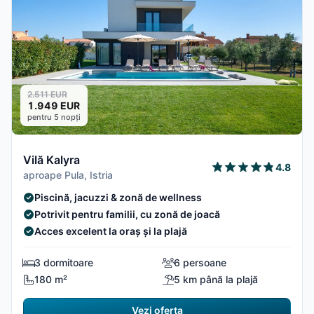
2.511 EUR
1.949 EUR
pentru 5 nopți
Vilă Kalyra
4.8
aproape Pula, Istria
Piscină, jacuzzi & zonă de wellness
Potrivit pentru familii, cu zonă de joacă
Acces excelent la oraș și la plajă
3 dormitoare
6 persoane
180 m²
5 km până la plajă
Vezi oferta