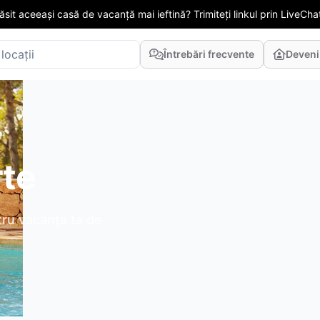
găsit aceeași casă de vacanță mai ieftină? Trimiteți linkul prin LiveChat
Întrebări frecvente
Deveni
rte
tru vacanța ta de