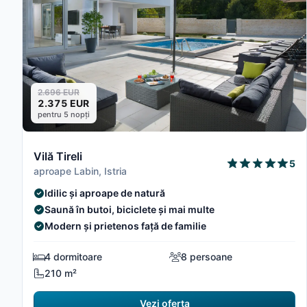
2.696 EUR
2.375 EUR
pentru 5 nopți
Vilă Tireli
5
aproape Labin, Istria
Idilic și aproape de natură
Saună în butoi, biciclete și mai multe
Modern și prietenos față de familie
4 dormitoare
8 persoane
210 m²
Vezi oferta