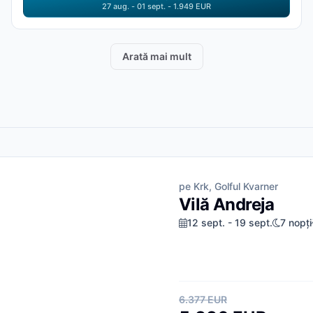
27 aug. - 01 sept. - 1.949 EUR
Arată mai mult
pe Krk, Golful Kvarner
Vilă Andreja
12 sept. - 19 sept.
7 nopți
6.377 EUR