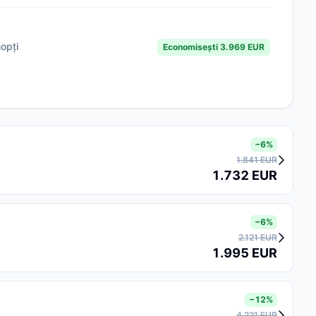
opți
Economisești 3.969 EUR
−6%
1.841 EUR
1.732 EUR
−6%
2.121 EUR
1.995 EUR
−12%
4.221 EUR