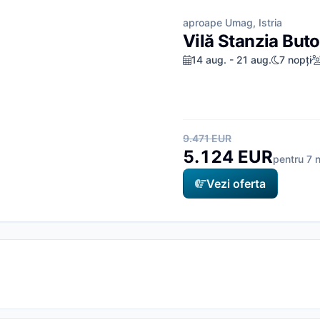
aproape Umag, Istria
Vilă Stanzia Buto
14 aug. - 21 aug.
7 nopți
9.471 EUR
5.124 EUR
pentru 7 n
Vezi oferta