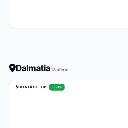
Dalmatia
18 oferte
OFERTĂ DE TOP
−30%