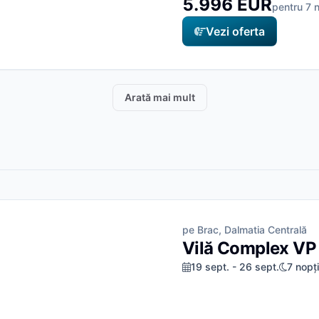
5.996 EUR
pentru 7 n
Vezi oferta
Arată mai mult
pe Brac, Dalmatia Centrală
Vilă Complex VP
19 sept. - 26 sept.
7 nopți