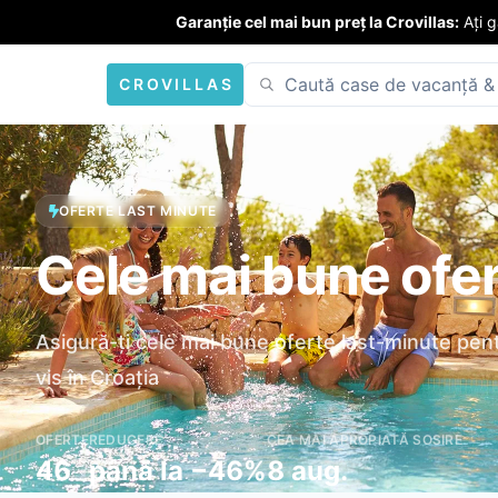
Garanție cel mai bun preț la Crovillas:
Ați 
CROVILLAS
OFERTE LAST MINUTE
Cele mai bune ofe
Asigură-ți cele mai bune oferte last-minute pen
vis în Croația
OFERTE
REDUCERE
CEA MAI APROPIATĂ SOSIRE
46
până la −46%
8 aug.