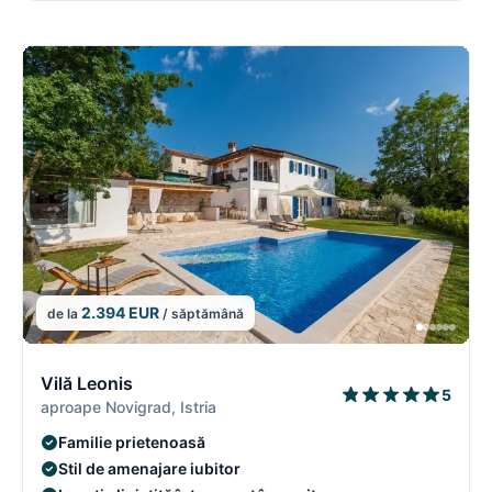
2.394 EUR
de la
/ săptămână
13/16
1
Vilă Leonis
5
aproape Novigrad, Istria
Familie prietenoasă
Stil de amenajare iubitor