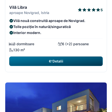
3/16
3
Vilă Libra
5
aproape Novigrad, Istria
Vilă nouă construită aproape de Novigrad.
Tolle poziție în natură/singuratică
Interior modern.
3 dormitoare
6 (+2) persoane
130 m²
Detalii