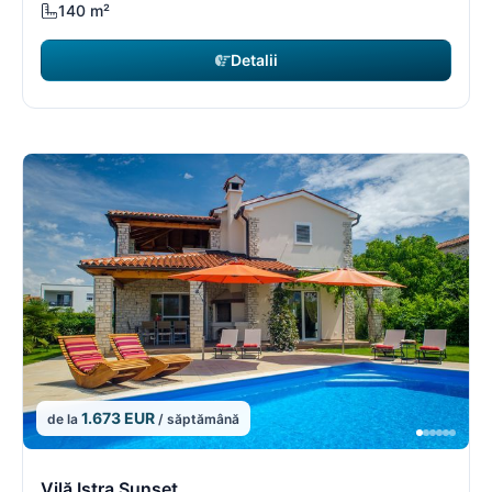
140 m²
Detalii
1.673 EUR
de la
/ săptămână
8/16
8
Vilă Istra Sunset