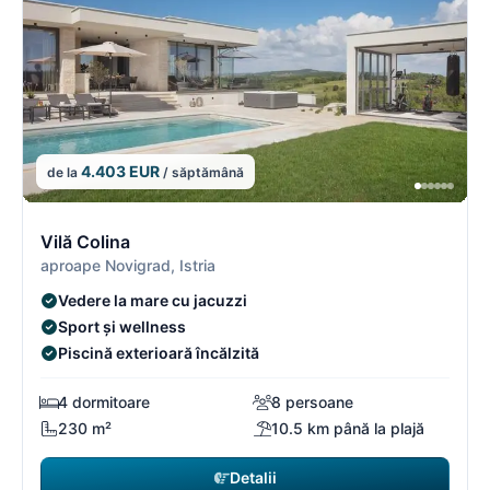
4.403 EUR
de la
/ săptămână
15/16
1
Vilă Colina
aproape Novigrad, Istria
Vedere la mare cu jacuzzi
Sport și wellness
Piscină exterioară încălzită
4 dormitoare
8 persoane
230 m²
10.5 km până la plajă
Detalii