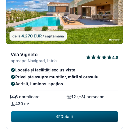
4.270 EUR
de la
/ săptămână
12/16
1
Vilă Vigneto
4.8
aproape Novigrad, Istria
Locație și facilități exclusiviste
Priveliște asupra munților, mării și orașului
Aerisit, luminos, spațios
6 dormitoare
12 (+3) persoane
430 m²
Detalii