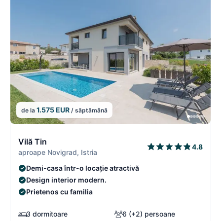
1.575 EUR
de la
/ săptămână
7/16
7
Vilă Tin
4.8
aproape Novigrad, Istria
Demi-casa într-o locație atractivă
Design interior modern.
Prietenos cu familia
3 dormitoare
6 (+2) persoane