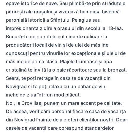
epave istorice de nave. Sau plimbă-te prin străduțele
pitorești ale orașului și vizitează faimoasa biserică
parohială istorică a Sfântului Pelagius sau
impresionanta zidire a orașului din secolul al 13-lea.
Bucură-te de punctele culminante culinare la
producătorii locali de vin și de ulei de măsline,
cunoscuți pentru vinurile lor excepționale și uleiul de
măsline de primă clasă. Plajele frumoase și apa
cristalină te invită la o baie răcoritoare sau la bronzat.
Seara, te poți retrage în casa ta de vacanță din
Novigrad și te poți relaxa cu un pahar de vin,
încheind ziua într-un mod plăcut.
Noi, la Crovillas, punem un mare accent pe calitate.
De aceea, verificăm personal fiecare casă de vacanță
din Novigrad înainte de a o oferi clienților noștri. Doar
casele de vacanță care corespund standardelor