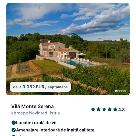
3.052 EUR
de la
/ săptămână
10/16
1
Vilă Monte Serena
4.8
aproape Novigrad, Istria
Locație rurală de vis
Amenajare interioară de înaltă calitate