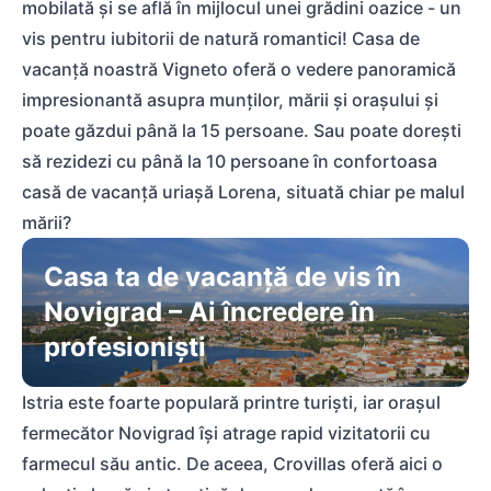
mobilată și se află în mijlocul unei grădini oazice - un
vis pentru iubitorii de natură romantici! Casa de
vacanță noastră Vigneto oferă o vedere panoramică
impresionantă asupra munților, mării și orașului și
poate găzdui până la 15 persoane. Sau poate dorești
să rezidezi cu până la 10 persoane în confortoasa
casă de vacanță uriașă Lorena, situată chiar pe malul
mării?
Casa ta de vacanță de vis în
Novigrad – Ai încredere în
profesioniști
Istria este foarte populară printre turiști, iar orașul
fermecător Novigrad își atrage rapid vizitatorii cu
farmecul său antic. De aceea, Crovillas oferă aici o