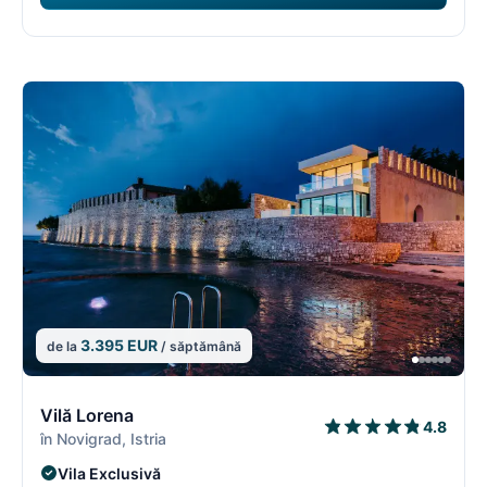
3.395 EUR
de la
/ săptămână
5/16
5
Vilă Lorena
4.8
în Novigrad, Istria
Vila Exclusivă