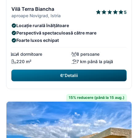
11/16
1
Vilă Terra Biancha
5
aproape Novigrad, Istria
Locație rurală înălțătoare
Perspectivă spectaculoasă către mare
Foarte luxos echipat
4 dormitoare
8 persoane
220 m²
7 km până la plajă
Detalii
15% reducere (până la 15 aug.)