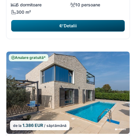
5 dormitoare
10 persoane
300 m²
Detalii
Anulare gratuită*
1.386 EUR
de la
/ săptămână