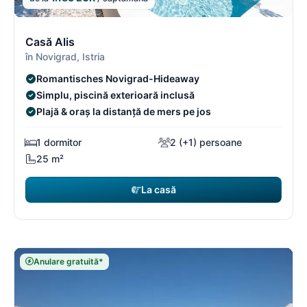
14/16
1
Casă Alis
în Novigrad, Istria
Romantisches Novigrad-Hideaway
Simplu, piscină exterioară inclusă
Plajă & oraș la distanță de mers pe jos
1 dormitor
2 (+1) persoane
25 m²
La casă
Anulare gratuită*