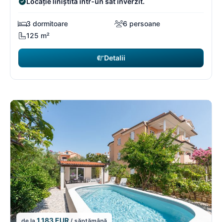
Locație liniștită într-un sat înverzit.
3 dormitoare
6 persoane
125 m²
Detalii
1.183 EUR
de la
/ săptămână