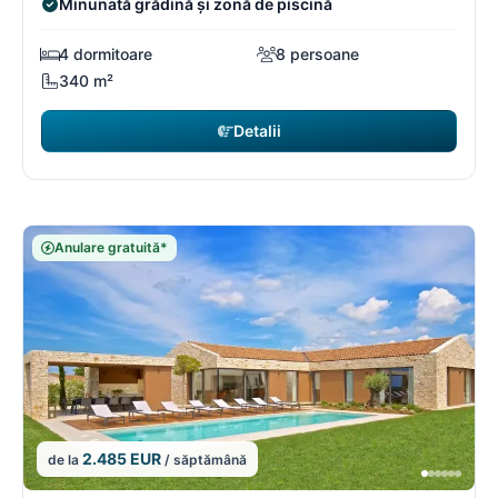
Minunată grădină și zonă de piscină
4 dormitoare
8 persoane
340 m²
Detalii
Anulare gratuită*
2.485 EUR
de la
/ săptămână