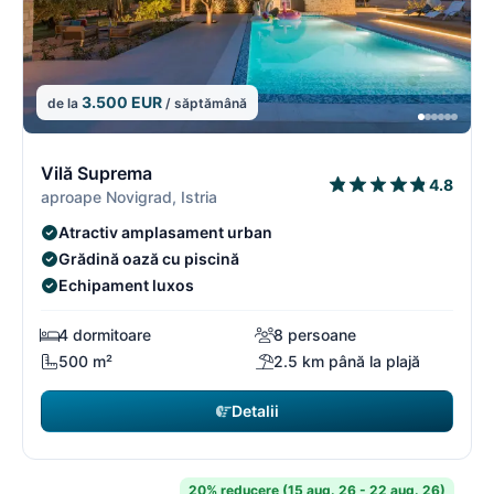
3.500 EUR
de la
/ săptămână
1/16
1
Vilă Suprema
4.8
aproape Novigrad, Istria
Atractiv amplasament urban
Grădină oază cu piscină
Echipament luxos
4 dormitoare
8 persoane
500 m²
2.5 km până la plajă
Detalii
20% reducere (15 aug. 26 - 22 aug. 26)