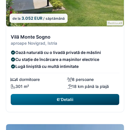
3.052 EUR
de la
/ săptămână
6/16
6
Vilă Monte Sogno
aproape Novigrad, Istria
Oază naturală cu o livadă privată de măslini
Cu stație de încărcare a mașinilor electrice
Lugă liniștită cu multă intimitate
4 dormitoare
8 persoane
301 m²
18 km până la plajă
Detalii