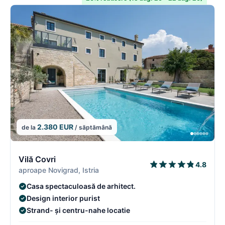
2.380 EUR
de la
/ săptămână
2/16
2
Vilă Covri
4.8
aproape Novigrad, Istria
Casa spectaculoasă de arhitect.
Design interior purist
Strand- și centru-nahe locatie