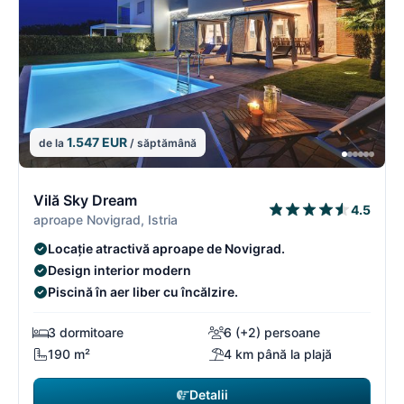
1.547 EUR
de la
/ săptămână
4/16
4
Vilă Sky Dream
4.5
aproape Novigrad, Istria
Locație atractivă aproape de Novigrad.
Design interior modern
Piscină în aer liber cu încălzire.
3 dormitoare
6 (+2) persoane
190 m²
4 km până la plajă
Detalii