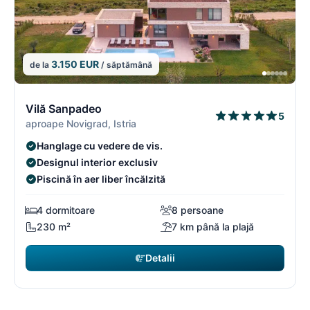
3.150 EUR
de la
/ săptămână
9/16
9
Vilă Sanpadeo
5
aproape Novigrad, Istria
Hanglage cu vedere de vis.
Designul interior exclusiv
Piscină în aer liber încălzită
4 dormitoare
8 persoane
230 m²
7 km până la plajă
Detalii