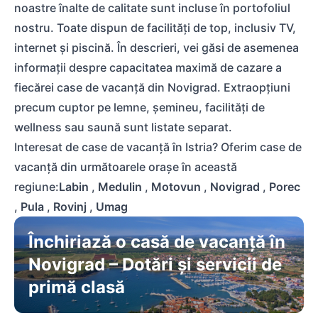
noastre înalte de calitate sunt incluse în portofoliul
nostru. Toate dispun de facilități de top, inclusiv TV,
internet și piscină. În descrieri, vei găsi de asemenea
informații despre capacitatea maximă de cazare a
fiecărei case de vacanță din Novigrad. Extraopțiuni
precum cuptor pe lemne, șemineu, facilități de
wellness sau saună sunt listate separat.
Interesat de case de vacanță în Istria? Oferim case de
vacanță din următoarele orașe în această
regiune:
Labin
,
Medulin
,
Motovun
,
Novigrad
,
Porec
,
Pula
,
Rovinj
,
Umag
Închiriază o casă de vacanță în
Novigrad – Dotări și servicii de
primă clasă