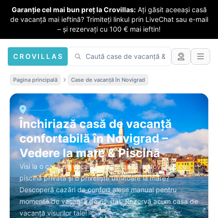
Garanție cel mai bun preț la Crovillas:
Ați găsit aceeași casă
de vacanță mai ieftină? Trimiteți linkul prin LiveChat sau e-mail
– și rezervați cu 100 € mai ieftin!
CROVILLAS
Pagina principală
Case de vacanță în Novigrad
Închiriază casă de vacanță
confortabilă în Novigrad –
Vedere la mare & Piscină
Visi la o casă de vacanță confortabilă în Novigrad cu
piscină privată și o priveliște uimitoare la mare?
Descoperă cazări de confort alese manual pentru
momente de vacanță de neuitat. Rezervă acum casa de
vacanță visurilor tale!